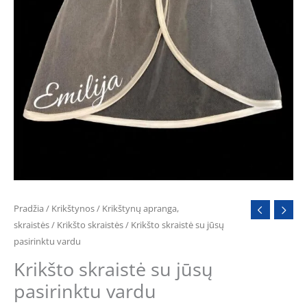
Pradžia
/
Krikštynos
/
Krikštynų apranga,
skraistės
/
Krikšto skraistės
/ Krikšto skraistė su jūsų
pasirinktu vardu
Krikšto skraistė su jūsų
pasirinktu vardu