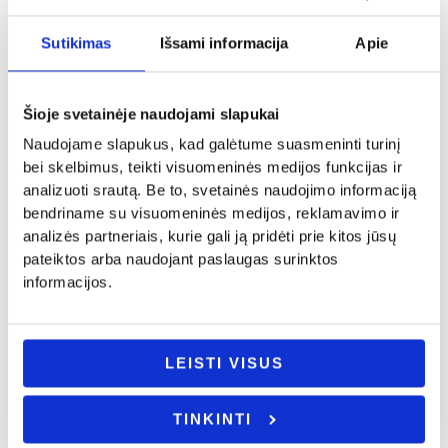
Panašūs produktai
Sutikimas
Išsami informacija
Apie
Original
Current
-41%
price
price
was:
is:
32.00€.
19.00€.
Šioje svetainėje naudojami slapukai
Naudojame slapukus, kad galėtume suasmeninti turinį
bei skelbimus, teikti visuomeninės medijos funkcijas ir
analizuoti srautą. Be to, svetainės naudojimo informaciją
bendriname su visuomeninės medijos, reklamavimo ir
analizės partneriais, kurie gali ją pridėti prie kitos jūsų
pateiktos arba naudojant paslaugas surinktos
Krikštynos
Krikštynos
informacijos.
Siuvinėtas rankšluostis „Krikšto
Balta suknelė su rankine
mamytei”
32.00
€
19.00
€
14.00
€
- PASIRINKITE
LEISTI VISUS
- PASIRINKITE
VARIANTĄ
VARIANTĄ
TINKINTI