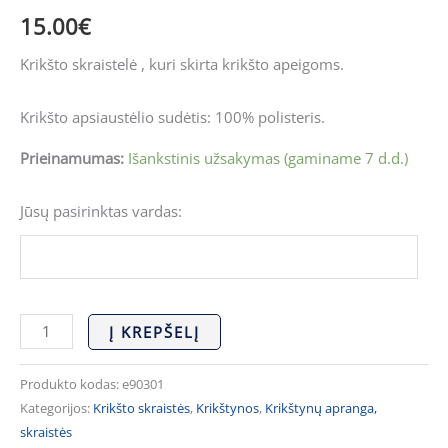
15.00
€
Krikšto skraistelė , kuri skirta krikšto apeigoms.
Krikšto apsiaustėlio sudėtis: 100% polisteris.
Prieinamumas:
Išankstinis užsakymas (gaminame 7 d.d.)
Jūsų pasirinktas vardas:
Į KREPŠELĮ
Produkto kodas:
e90301
Kategorijos:
Krikšto skraistės
,
Krikštynos
,
Krikštynų apranga,
skraistės