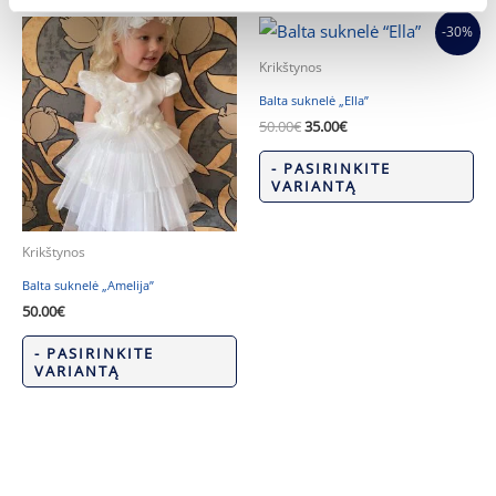
Original
Current
-30%
price
price
was:
is:
Krikštynos
50.00€.
35.00€.
Balta suknelė „Ella”
50.00
€
35.00
€
- PASIRINKITE
VARIANTĄ
Krikštynos
Balta suknelė „Amelija”
50.00
€
- PASIRINKITE
VARIANTĄ