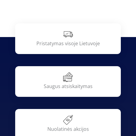
Pristatymas visoje Lietuvoje
Saugus atsiskaitymas
Nuolatinės akcijos