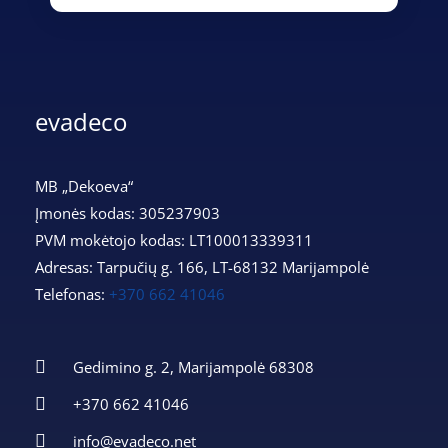
evadeco
MB „Dekoeva“
Įmonės kodas: 305237903
PVM mokėtojo kodas: LT100013339311
Adresas: Tarpučių g. 166, LT-68132 Marijampolė
Telefonas:
+370 662 41046
Gedimino g. 2, Marijampolė 68308
+370 662 41046
info@evadeco.net