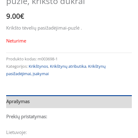
puzlė, krikšto dukrai
9.00
€
Krikšto tėvelių pasižadėjimai-puzlė .
Neturime
Produkto kodas:
m003698-1
Kategorijos:
Krikštynos
,
Krikštynų atributika
,
Krikštynų
pasižadėjimai, įsakymai
Aprašymas
Prekių pristatymas:
Lietuvoje: