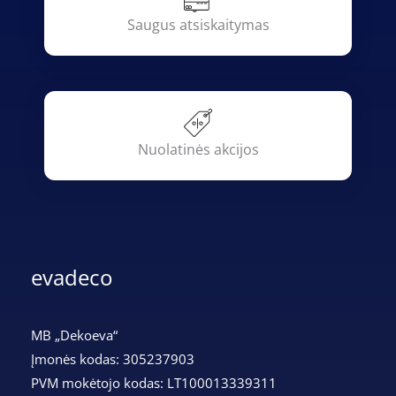
Saugus atsiskaitymas
Nuolatinės akcijos
evadeco
MB „Dekoeva“
Įmonės kodas: 305237903
PVM mokėtojo kodas: LT100013339311