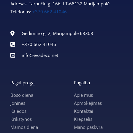
Adresas: Tarpučių g. 166, LT-68132 Marijampolė
Telefonas:
+370 662 41046
Gedimino g. 2, Marijampolė 68308
+370 662 41046
info@evadeco.net
Pagal progą
Pagalba
Boso diena
Apie mus
Joninės
Apmokėjimas
Kalėdos
Kontaktai
Krikštynos
Krepšelis
Mamos diena
Mano paskyra