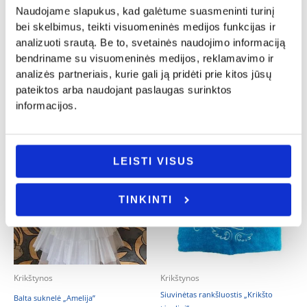
Naudojame slapukus, kad galėtume suasmeninti turinį
Kojinių rinkinys „Šauniausio krikšto
Smeigtukas į tortą „Meilė yra saldi”
bei skelbimus, teikti visuomeninės medijos funkcijas ir
tėčio”
5.00
€
25.00
€
analizuoti srautą. Be to, svetainės naudojimo informaciją
- PASIRINKITE
bendriname su visuomeninės medijos, reklamavimo ir
- PASIRINKITE
VARIANTĄ
analizės partneriais, kurie gali ją pridėti prie kitos jūsų
VARIANTĄ
pateiktos arba naudojant paslaugas surinktos
informacijos.
LEISTI VISUS
TINKINTI
Krikštynos
Krikštynos
Siuvinėtas rankšluostis „Krikšto
Balta suknelė „Amelija”