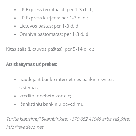
LP Express terminalai: per 1-3 d. d.;
LP Express kurjeris: per 1-3 d. d.;
Lietuvos paštas: per 1-3 d. d.;
Omniva paštomatas: per 1-3 d. d.
Kitas šalis (Lietuvos paštas): per 5-14 d. d.;
Atsiskaitymas už prekes:
naudojant banko internetinės bankininkystės
sistemas;
kredito ir debeto kortele;
išankstiniu bankiniu pavedimu;
Turite klausimų? Skambinkite: +370 662 41046 arba rašykite:
info@evadeco.net