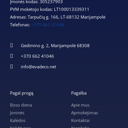
Įmonės kodas: 305237903
PVM mokėtojo kodas: LT100013339311
Adresas: Tarpučių g. 166, LT-68132 Marijampolė
Telefonas:
+370 662 41046
Gedimino g. 2, Marijampolė 68308
+370 662 41046
info@evadeco.net
Pagal progą
Pagalba
Boso diena
Apie mus
Joninės
Apmokėjimas
Kalėdos
Kontaktai
Krikštynos
Krepšelis