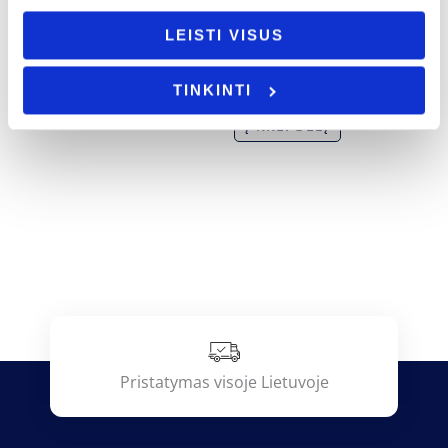
Krikštynos
Krikštynos
LEISTI VISUS
Pastatoma širdelė „Brangus krikšto
Kepurė „Krikšto tėtis”
tėveli”
9.00
€
16.00
€
TINKINTI
Į KREPŠELĮ
Į KREPŠELĮ
Pristatymas visoje Lietuvoje