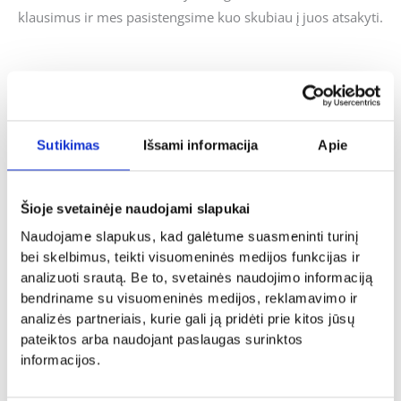
klausimus ir mes pasistengsime kuo skubiau į juos atsakyti.
Panašūs produktai
Sutikimas
Išsami informacija
Apie
Krikštynos
Vestuvės
Šioje svetainėje naudojami slapukai
Šaukštelis su modelinu „Krikšto
Smeigtukas į tortą „Meilė yra saldi”
tėveliui”
Naudojame slapukus, kad galėtume suasmeninti turinį
5.00
€
12.00
€
bei skelbimus, teikti visuomeninės medijos funkcijas ir
- PASIRINKITE
analizuoti srautą. Be to, svetainės naudojimo informaciją
- PASIRINKITE
VARIANTĄ
VARIANTĄ
bendriname su visuomeninės medijos, reklamavimo ir
analizės partneriais, kurie gali ją pridėti prie kitos jūsų
pateiktos arba naudojant paslaugas surinktos
informacijos.