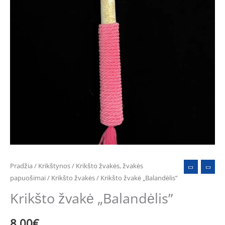
Pradžia
/
Krikštynos
/
Krikšto žvakės, žvakės
papuošimai
/
Krikšto žvakės
/ Krikšto žvakė „Balandėlis”
Krikšto žvakė „Balandėlis”
8.00
€