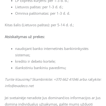
LP Express kurjeris: per 1-3 d. d.;
Lietuvos paštas: per 1-3 d. d.;
Omniva paštomatas: per 1-3 d. d.
Kitas šalis (Lietuvos paštas): per 5-14 d. d.;
Atsiskaitymas už prekes:
naudojant banko internetinės bankininkystės
sistemas;
kredito ir debeto kortele;
išankstiniu bankiniu pavedimu;
Turite klausimų? Skambinkite: +370 662 41046 arba rašykite:
info@evadeco.net
Jei svetainėje neradote Jus dominančios informacijos ar Jus
domina individualus užsakymas, galite mums užduoti