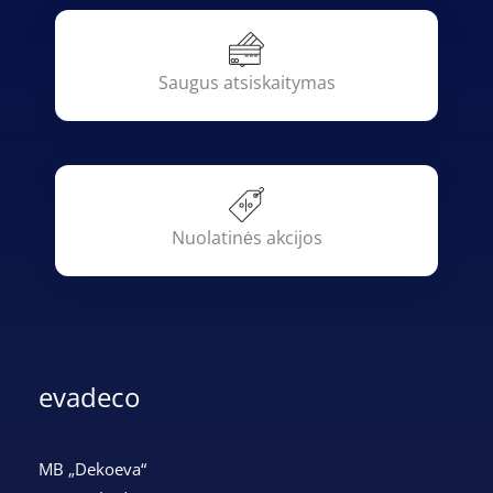
Saugus atsiskaitymas
Nuolatinės akcijos
evadeco
MB „Dekoeva“