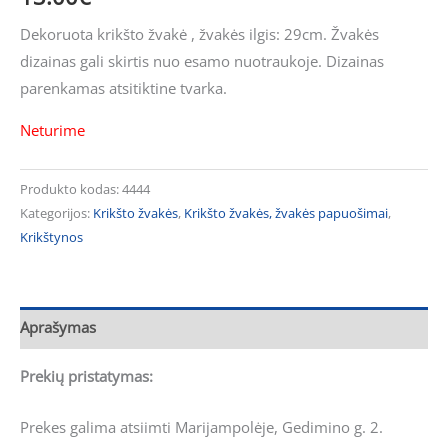
Dekoruota krikšto žvakė , žvakės ilgis: 29cm. Žvakės
dizainas gali skirtis nuo esamo nuotraukoje. Dizainas
parenkamas atsitiktine tvarka.
Neturime
Produkto kodas:
4444
Kategorijos:
Krikšto žvakės
,
Krikšto žvakės, žvakės papuošimai
,
Krikštynos
Aprašymas
Prekių pristatymas:
Prekes galima atsiimti Marijampolėje, Gedimino g. 2.