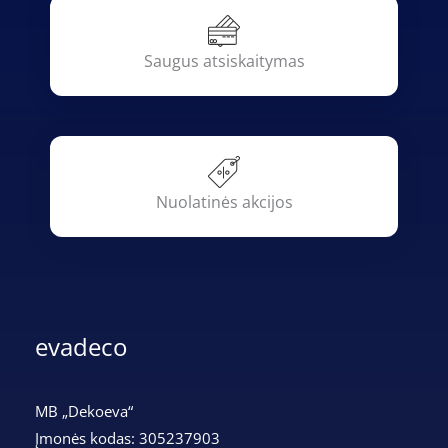
Saugus atsiskaitymas
Nuolatinės akcijos
evadeco
MB „Dekoeva“
Įmonės kodas: 305237903