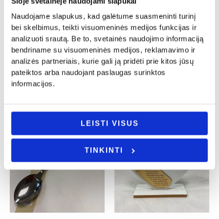
Šioje svetainėje naudojami slapukai
Naudojame slapukus, kad galėtume suasmeninti turinį
Vestuvės
Krikštynos
bei skelbimus, teikti visuomeninės medijos funkcijas ir
Siuvinėtas rankšluostis „Krikšto
Smeigtukas į tortą „Meilė yra saldi”
analizuoti srautą. Be to, svetainės naudojimo informaciją
mamytei”
5.00
€
bendriname su visuomeninės medijos, reklamavimo ir
14.00
€
analizės partneriais, kurie gali ją pridėti prie kitos jūsų
- PASIRINKITE
pateiktos arba naudojant paslaugas surinktos
- PASIRINKITE
VARIANTĄ
VARIANTĄ
informacijos.
LEISTI VISUS
TINKINTI