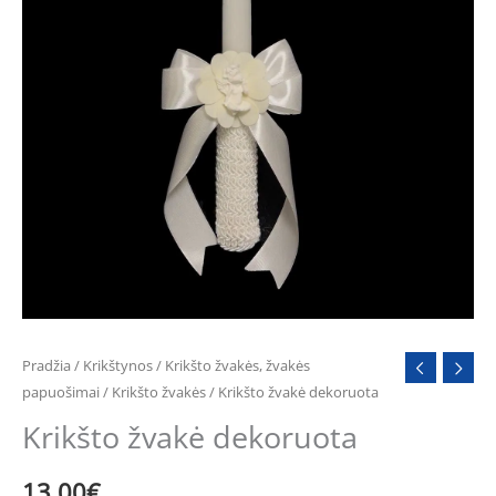
Pradžia
/
Krikštynos
/
Krikšto žvakės, žvakės
papuošimai
/
Krikšto žvakės
/ Krikšto žvakė dekoruota
Krikšto žvakė dekoruota
13.00
€