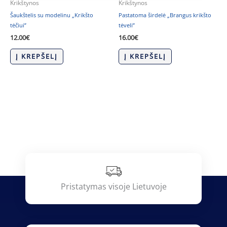
Krikštynos
Krikštynos
Šaukštelis su modelinu „Krikšto
Pastatoma širdelė „Brangus krikšto
tėčiui”
tėveli”
12.00
€
16.00
€
Į KREPŠELĮ
Į KREPŠELĮ
Pristatymas visoje Lietuvoje