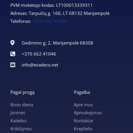
PVM mokėtojo kodas: LT100013339311
Adresas: Tarpučių g. 166, LT-68132 Marijampolė
Telefonas:
+370 662 41046
Gedimino g. 2, Marijampolė 68308
+370 662 41046
info@evadeco.net
Pagal progą
Pagalba
Boso diena
Apie mus
Joninės
Apmokėjimas
Kalėdos
Kontaktai
Krikštynos
Krepšelis