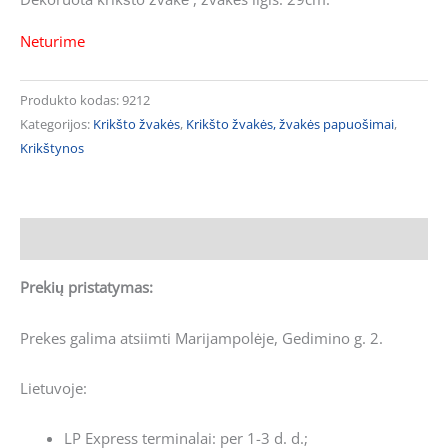
Neturime
Produkto kodas:
9212
Kategorijos:
Krikšto žvakės
,
Krikšto žvakės, žvakės papuošimai
,
Krikštynos
Aprašymas
Prekių pristatymas:
Prekes galima atsiimti Marijampolėje, Gedimino g. 2.
Lietuvoje:
LP Express terminalai: per 1-3 d. d.;