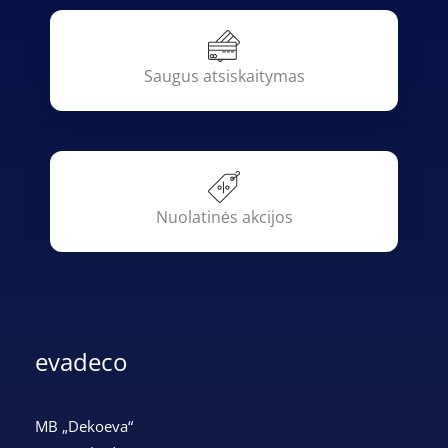
Saugus atsiskaitymas
Nuolatinės akcijos
evadeco
MB „Dekoeva“