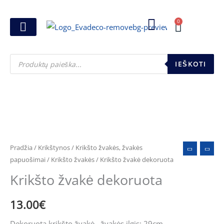
Pereiti
prie
0
Cart
turinio
Joninių dovanos
Pasirink šventę
Susikurk dovanų dėžutę
Pinigų pakavimas
Products
search
IEŠKOTI
Pradžia
/
Krikštynos
/
Krikšto žvakės, žvakės
papuošimai
/
Krikšto žvakės
/ Krikšto žvakė dekoruota
Krikšto žvakė dekoruota
13.00
€
Dekoruota krikšto žvakė , žvakės ilgis: 29cm.