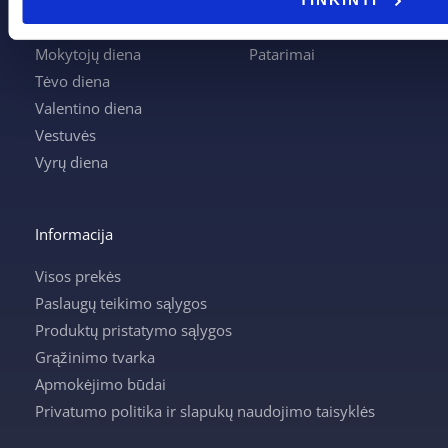
Mamos diena
Mano paskyra
Mokytojų diena
Patarimai
Tėvo diena
Valentino diena
Vestuvės
Vyrų diena
Informacija
Visos prekės
Paslaugų teikimo sąlygos
Produktų pristatymo sąlygos
Grąžinimo tvarka
Apmokėjimo būdai
Privatumo politika ir slapukų naudojimo taisyklės