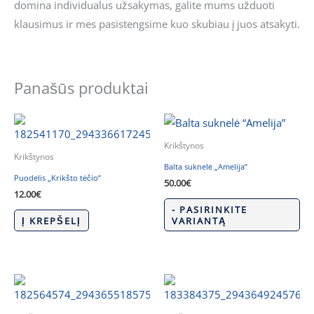
domina individualus užsakymas, galite mums užduoti
klausimus ir mes pasistengsime kuo skubiau į juos atsakyti.
Panašūs produktai
Krikštynos
Krikštynos
Balta suknelė „Amelija”
Puodelis „Krikšto tėčio”
50.00
€
12.00
€
- PASIRINKITE
Į KREPŠELĮ
VARIANTĄ