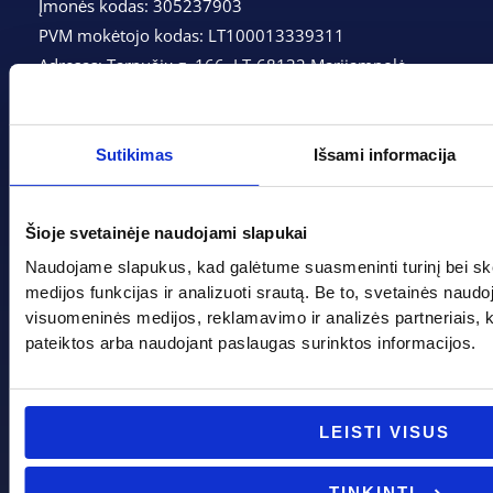
Įmonės kodas: 305237903
PVM mokėtojo kodas: LT100013339311
Adresas: Tarpučių g. 166, LT-68132 Marijampolė
Telefonas:
+370 662 41046
Sutikimas
Išsami informacija
Gedimino g. 2, Marijampolė 68308
+370 662 41046
Šioje svetainėje naudojami slapukai
info@evadeco.net
Naudojame slapukus, kad galėtume suasmeninti turinį bei sk
medijos funkcijas ir analizuoti srautą. Be to, svetainės naud
visuomeninės medijos, reklamavimo ir analizės partneriais, kuri
pateiktos arba naudojant paslaugas surinktos informacijos.
Pagal progą
Pagalba
Boso diena
Apie mus
LEISTI VISUS
Joninės
Apmokėjimas
Kalėdos
Kontaktai
Krikštynos
Krepšelis
TINKINTI