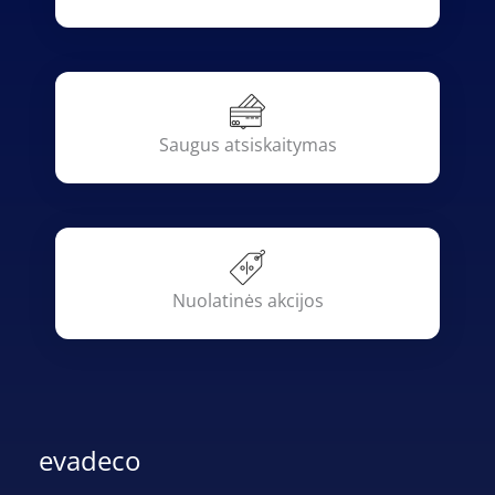
Saugus atsiskaitymas
Nuolatinės akcijos
evadeco