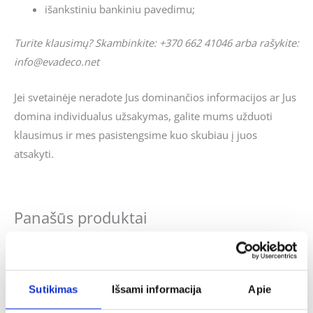
išankstiniu bankiniu pavedimu;
Turite klausimų? Skambinkite: +370 662 41046 arba rašykite:
info@evadeco.net
Jei svetainėje neradote Jus dominančios informacijos ar Jus
domina individualus užsakymas, galite mums užduoti
klausimus ir mes pasistengsime kuo skubiau į juos
atsakyti.
Panašūs produktai
Original
Current
-41%
price
price
was:
is:
32.00€.
19.00€.
Sutikimas
Išsami informacija
Apie