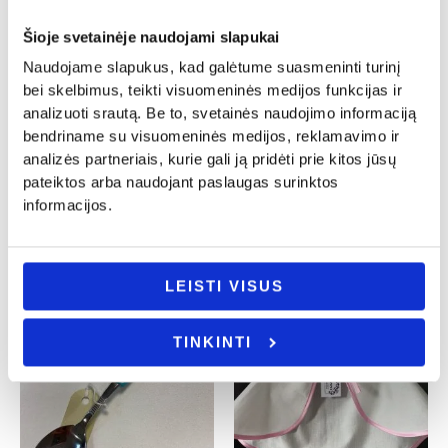
Šioje svetainėje naudojami slapukai
Naudojame slapukus, kad galėtume suasmeninti turinį
bei skelbimus, teikti visuomeninės medijos funkcijas ir
Krikštynos
Krikštynos
analizuoti srautą. Be to, svetainės naudojimo informaciją
bendriname su visuomeninės medijos, reklamavimo ir
Siuvinėtas rankšluostis „Krikšto
Balta suknelė su rankine
mamytei”
analizės partneriais, kurie gali ją pridėti prie kitos jūsų
32.00
€
19.00
€
14.00
€
pateiktos arba naudojant paslaugas surinktos
- PASIRINKITE
informacijos.
- PASIRINKITE
VARIANTĄ
VARIANTĄ
LEISTI VISUS
TINKINTI