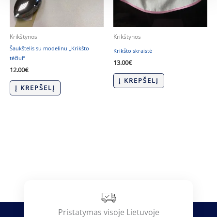
Krikštynos
Krikštynos
Šaukštelis su modelinu „Krikšto
Krikšto skraistė
tėčiui”
13.00
€
12.00
€
Į KREPŠELĮ
Į KREPŠELĮ
Pristatymas visoje Lietuvoje