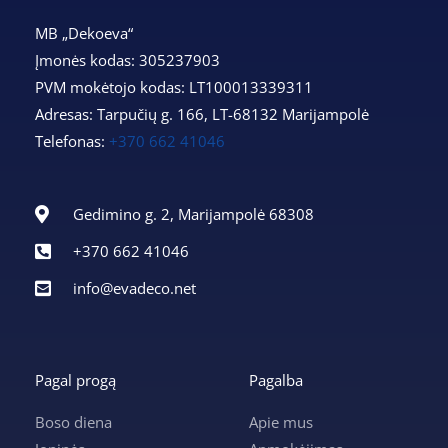
MB „Dekoeva“
Įmonės kodas: 305237903
PVM mokėtojo kodas: LT100013339311
Adresas: Tarpučių g. 166, LT-68132 Marijampolė
Telefonas:
+370 662 41046
Gedimino g. 2, Marijampolė 68308
+370 662 41046
info@evadeco.net
Pagal progą
Pagalba
Boso diena
Apie mus