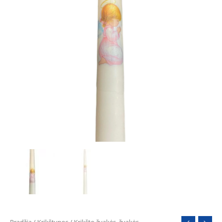
Pradžia
/
Krikštynos
/
Krikšto žvakės, žvakės