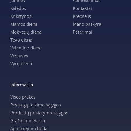
Joninės
Apmokėjimas
Kalėdos
Kontaktai
Krikštynos
Krepšelis
Mamos diena
Mano paskyra
Mokytojų diena
Patarimai
Tėvo diena
Valentino diena
Vestuvės
Vyrų diena
Informacija
Visos prekės
Paslaugų teikimo sąlygos
Produktų pristatymo sąlygos
Grąžinimo tvarka
Apmokėjimo būdai