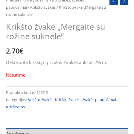
papuošimai
/
Krikšto žvakės
/ Krikšto žvakė „Mergaitė su
rožine suknele”
Krikšto žvakė „Mergaitė su
rožine suknele”
2.70
€
Dekoruota krikštynų žvakė. Žvakės aukštis 29cm.
Neturime
Produkto kodas:
1157-5
Kategorijos:
Krikšto žvakės
,
Krikšto žvakės, žvakės papuošimai
,
Krikštynos
Aprašymas