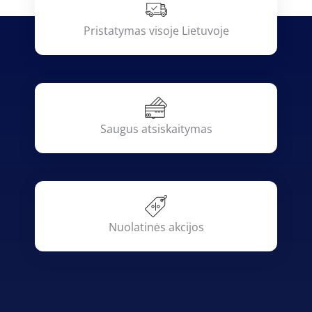
Pristatymas visoje Lietuvoje
Saugus atsiskaitymas
Nuolatinės akcijos