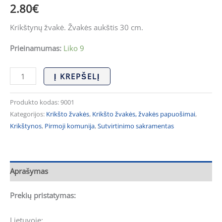
2.80
€
Krikštynų žvakė. Žvakės aukštis 30 cm.
Prieinamumas:
Liko 9
Į KREPŠELĮ
Produkto kodas:
9001
Kategorijos:
Krikšto žvakės
,
Krikšto žvakės, žvakės papuošimai
,
Krikštynos
,
Pirmoji komunija
,
Sutvirtinimo sakramentas
Aprašymas
Prekių pristatymas:
Lietuvoje: