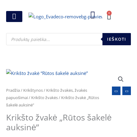
Pereiti
prie
0
Cart
turinio
Joninių dovanos
Pasirink šventę
Susikurk dovanų dėžutę
Pinigų pakavimas
Products
search
IEŠKOTI
produkto
kiekis:
Krikšto
Pradžia
/
Krikštynos
/
Krikšto žvakės, žvakės
žvakė
papuošimai
/
Krikšto žvakės
/ Krikšto žvakė „Rūtos
šakelė auksinė”
"Rūtos
šakelė
Krikšto žvakė „Rūtos šakelė
auksinė"
auksinė”