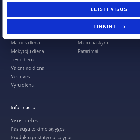
Boso diena
Apie mus
LEISTI VISUS
Joninės
Apmokėjimas
Kalėdos
Kontaktai
TINKINTI
Krikštynos
Krepšelis
Mamos diena
Mano paskyra
Mokytojų diena
Patarimai
Tėvo diena
Valentino diena
Vestuvės
Vyrų diena
Informacija
Visos prekės
Paslaugų teikimo sąlygos
Produktų pristatymo sąlygos