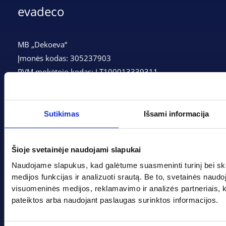
evadeco
MB „Dekoeva“
Įmonės kodas: 305237903
PVM mokėtojo kodas: LT100013339311
Adresas: Tarpučių g. 166, LT-68132 Marijampolė
Telefonas:
+370 662 41046
Sutikimas
Išsami informacija
Gedimino g. 2, Marijampolė 68308
Šioje svetainėje naudojami slapukai
+370 662 41046
Naudojame slapukus, kad galėtume suasmeninti turinį bei sk
info@evadeco.net
medijos funkcijas ir analizuoti srautą. Be to, svetainės naud
visuomeninės medijos, reklamavimo ir analizės partneriais, kuri
pateiktos arba naudojant paslaugas surinktos informacijos.
Pagal progą
Pagalba