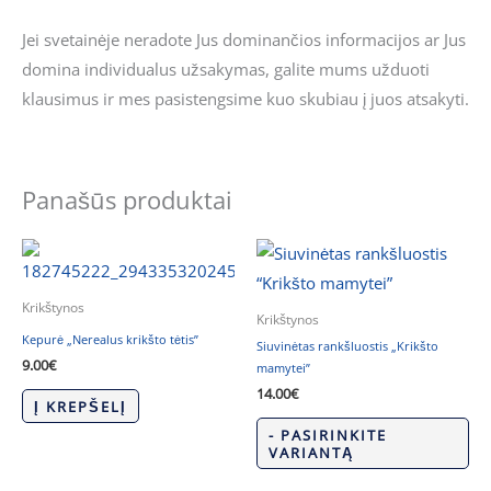
Jei svetainėje neradote Jus dominančios informacijos ar Jus
domina individualus užsakymas, galite mums užduoti
klausimus ir mes pasistengsime kuo skubiau į juos atsakyti.
Panašūs produktai
Krikštynos
Krikštynos
Kepurė „Nerealus krikšto tėtis”
Siuvinėtas rankšluostis „Krikšto
9.00
€
mamytei”
14.00
€
Į KREPŠELĮ
- PASIRINKITE
VARIANTĄ