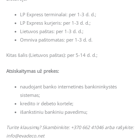
LP Express terminalai: per 1-3 d. d.;
LP Express kurjeris: per 1-3 d. d.;
Lietuvos paštas: per 1-3 d. d.;
Omniva paštomatas: per 1-3 d. d.
Kitas šalis (Lietuvos paštas): per 5-14 d. d.;
Atsiskaitymas už prekes:
naudojant banko internetinės bankininkystės
sistemas;
kredito ir debeto kortele;
išankstiniu bankiniu pavedimu;
Turite klausimų? Skambinkite: +370 662 41046 arba rašykite:
info@evadeco.net