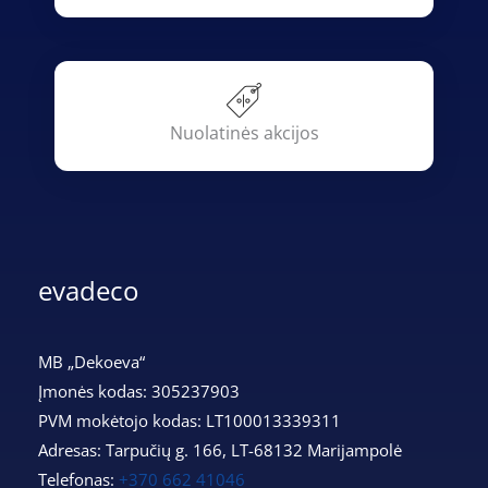
Nuolatinės akcijos
evadeco
MB „Dekoeva“
Įmonės kodas: 305237903
PVM mokėtojo kodas: LT100013339311
Adresas: Tarpučių g. 166, LT-68132 Marijampolė
Telefonas:
+370 662 41046