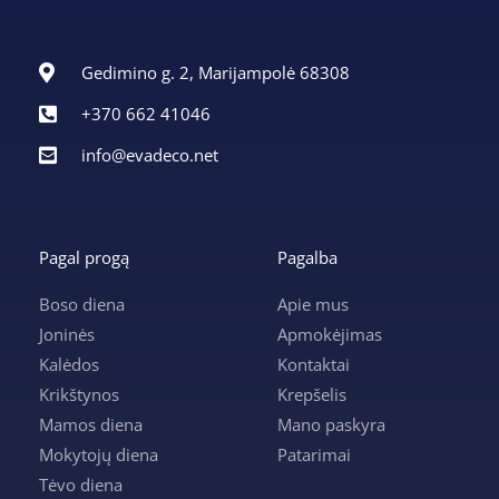
Gedimino g. 2, Marijampolė 68308
+370 662 41046
info@evadeco.net
Pagal progą
Pagalba
Boso diena
Apie mus
Joninės
Apmokėjimas
Kalėdos
Kontaktai
Krikštynos
Krepšelis
Mamos diena
Mano paskyra
Mokytojų diena
Patarimai
Tėvo diena