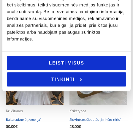
tėveli”
tėčio”
bei skelbimus, teikti visuomeninės medijos funkcijas ir
16.00
€
25.00
€
analizuoti srautą. Be to, svetainės naudojimo informaciją
bendriname su visuomeninės medijos, reklamavimo ir
Į KREPŠELĮ
- PASIRINKITE
VARIANTĄ
analizės partneriais, kurie gali ją pridėti prie kitos jūsų
pateiktos arba naudojant paslaugas surinktos
informacijos.
LEISTI VISUS
TINKINTI
Krikštynos
Krikštynos
Balta suknelė „Amelija”
Siuvinėtos šlepetės „Krikšto tėtis”
50.00
€
28.00
€