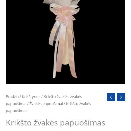
Pradžia
/
Krikštynos
/
Krikšto žvakės, žvakės
papuošimai
/
Žvakės papuošimai
/ Krikšto žvakės
papuošimas
Krikšto žvakės papuošimas