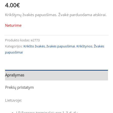
4.00
€
Krikštynų žvakės papuošimas. Žvakė parduodama atskirai.
Neturime
Produkto kodas:
e2773
Kategorijos:
Krikšto žvakės, žvakės papuošimai
,
Krikštynos
,
Žvakės
papuošimai
Aprašymas
Prekių pristatym
Lietuvoje:
LP Express terminalai: per 1-3 d. d.;