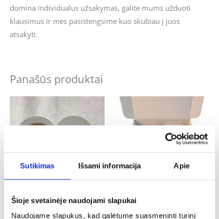
domina individualus užsakymas, galite mums užduoti
klausimus ir mes pasistengsime kuo skubiau į juos
atsakyti.
Panašūs produktai
Sutikimas
Išsami informacija
Apie
Šioje svetainėje naudojami slapukai
Krikštynos
Krikštynos
Pastatoma širdelė „Brangus krikšto
Kojinių rinkinys „Šauniausio krikšto
Naudojame slapukus, kad galėtume suasmeninti turinį