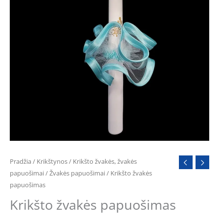
Pradžia
/
Krikštynos
/
Krikšto žvakės, žvakės
papuošimai
/
Žvakės papuošimai
/ Krikšto žvakės
papuošimas
Krikšto žvakės papuošimas