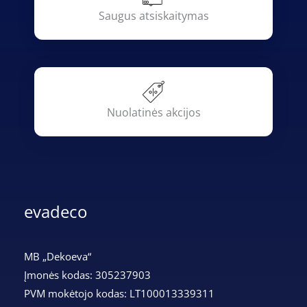
Saugus atsiskaitymas
Nuolatinės akcijos
evadeco
MB „Dekoeva“
Įmonės kodas: 305237903
PVM mokėtojo kodas: LT100013339311