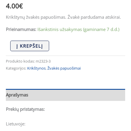
4.00
€
Krikštynų žvakės papuošimas. Žvakė pardudama atskirai.
Prieinamumas:
Išankstinis užsakymas (gaminame 7 d.d.)
Į KREPŠELĮ
Produkto kodas:
m2323-3
Kategorijos:
Krikštynos
,
Žvakės papuošimai
Aprašymas
Prekių pristatymas:
Lietuvoje: