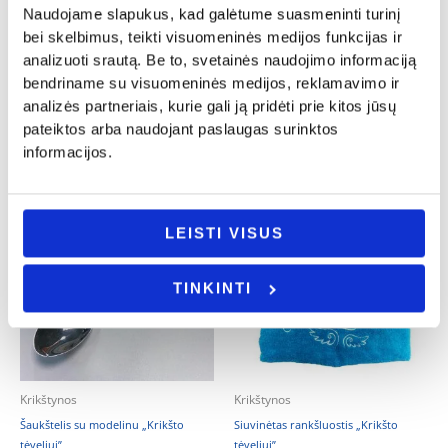
Naudojame slapukus, kad galėtume suasmeninti turinį
Siuvinėtas rankšluostis „Krikšto
Kojinių rinkinys „Šauniausio krikšto
mamytei”
tėčio”
bei skelbimus, teikti visuomeninės medijos funkcijas ir
14.00
€
25.00
€
analizuoti srautą. Be to, svetainės naudojimo informaciją
bendriname su visuomeninės medijos, reklamavimo ir
- PASIRINKITE
- PASIRINKITE
analizės partneriais, kurie gali ją pridėti prie kitos jūsų
VARIANTĄ
VARIANTĄ
pateiktos arba naudojant paslaugas surinktos
informacijos.
LEISTI VISUS
TINKINTI
Krikštynos
Krikštynos
Šaukštelis su modelinu „Krikšto
Siuvinėtas rankšluostis „Krikšto
tėveliui”
tėveliui”