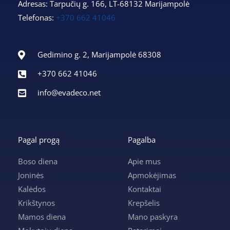
Adresas: Tarpučių g. 166, LT-68132 Marijampolė
Telefonas:
+370 662 41046
Gedimino g. 2, Marijampolė 68308
+370 662 41046
info@evadeco.net
Pagal progą
Pagalba
Boso diena
Apie mus
Joninės
Apmokėjimas
Kalėdos
Kontaktai
Krikštynos
Krepšelis
Mamos diena
Mano paskyra