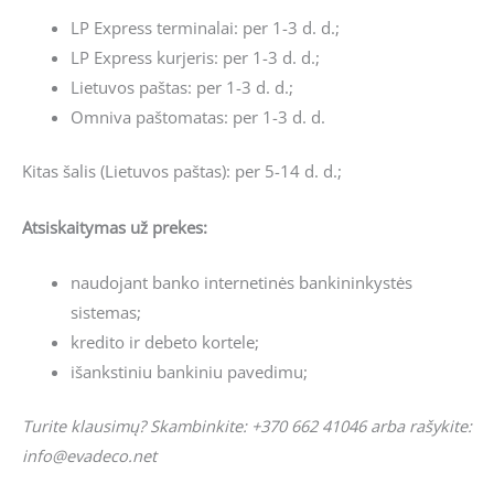
LP Express terminalai: per 1-3 d. d.;
LP Express kurjeris: per 1-3 d. d.;
Lietuvos paštas: per 1-3 d. d.;
Omniva paštomatas: per 1-3 d. d.
Kitas šalis (Lietuvos paštas): per 5-14 d. d.;
Atsiskaitymas už prekes:
naudojant banko internetinės bankininkystės
sistemas;
kredito ir debeto kortele;
išankstiniu bankiniu pavedimu;
Turite klausimų? Skambinkite: +370 662 41046 arba rašykite:
info@evadeco.net