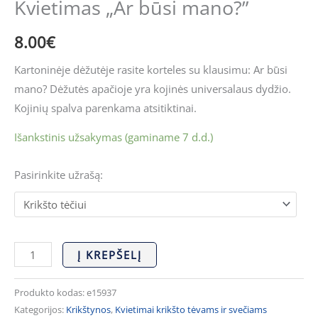
Kvietimas „Ar būsi mano?”
8.00
€
Kartoninėje dėžutėje rasite korteles su klausimu: Ar būsi
mano? Dėžutės apačioje yra kojinės universalaus dydžio.
Kojinių spalva parenkama atsitiktinai.
Išankstinis užsakymas (gaminame 7 d.d.)
Pasirinkite užrašą:
Į KREPŠELĮ
Produkto kodas:
e15937
Kategorijos:
Krikštynos
,
Kvietimai krikšto tėvams ir svečiams