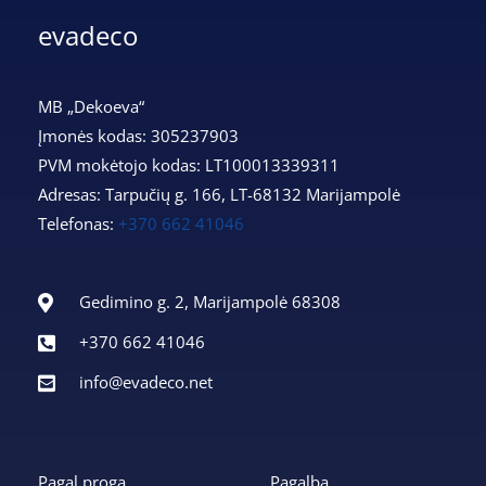
evadeco
MB „Dekoeva“
Įmonės kodas: 305237903
PVM mokėtojo kodas: LT100013339311
Adresas: Tarpučių g. 166, LT-68132 Marijampolė
Telefonas:
+370 662 41046
Gedimino g. 2, Marijampolė 68308
+370 662 41046
info@evadeco.net
Pagal progą
Pagalba