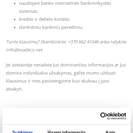
naudojant banko internetinės bankininkystės
sistemas;
kredito ir debeto kortele;
išankstiniu bankiniu pavedimu;
Turite klausimų? Skambinkite: +370 662 41046 arba rašykite:
info@evadeco.net
Jei svetainėje neradote Jus dominančios informacijos ar Jus
domina individualus užsakymas, galite mums užduoti
klausimus ir mes pasistengsime kuo skubiau į juos
atsakyti.
Panašūs produktai
Original
Current
Original
Current
-41%
-22%
Sutikimas
Išsami informacija
Apie