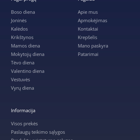
Boso diena
Apie mus
Joninės
Apmokėjimas
Kalėdos
Kontaktai
Krikštynos
Krepšelis
Mamos diena
Mano paskyra
Mokytojų diena
Patarimai
Tėvo diena
Valentino diena
Vestuvės
Vyrų diena
Informacija
Visos prekės
Paslaugų teikimo sąlygos