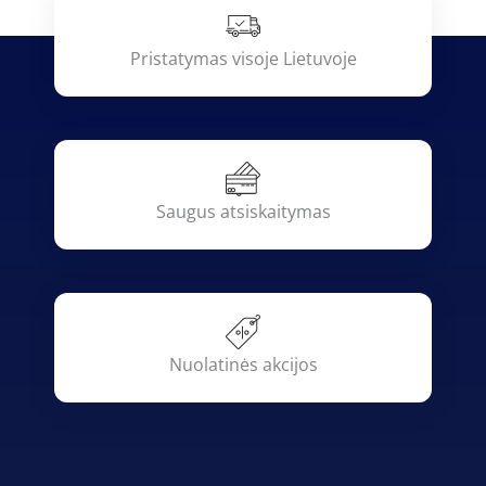
Pristatymas visoje Lietuvoje
Saugus atsiskaitymas
Nuolatinės akcijos