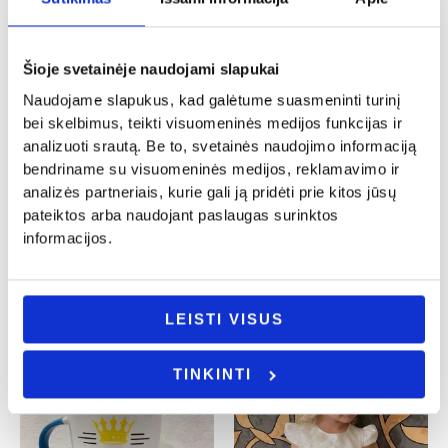
price
price
price
price
was:
is:
was:
is:
32.00€.
19.00€.
45.00€.
35.00€.
Šioje svetainėje naudojami slapukai
Naudojame slapukus, kad galėtume suasmeninti turinį
bei skelbimus, teikti visuomeninės medijos funkcijas ir
analizuoti srautą. Be to, svetainės naudojimo informaciją
bendriname su visuomeninės medijos, reklamavimo ir
Krikštynos
Krikštynos
analizės partneriais, kurie gali ją pridėti prie kitos jūsų
pateiktos arba naudojant paslaugas surinktos
Balta suknelė su rankine
Balta suknelė „Seviva”
informacijos.
32.00
€
19.00
€
45.00
€
35.00
€
- PASIRINKITE
- PASIRINKITE
VARIANTĄ
VARIANTĄ
LEISTI VISUS
TINKINTI