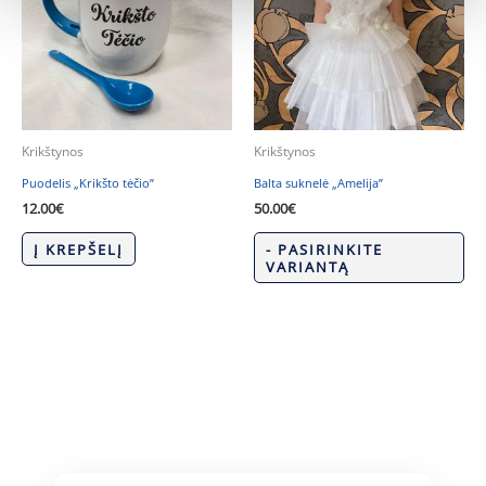
Krikštynos
Krikštynos
Puodelis „Krikšto tėčio”
Balta suknelė „Amelija”
12.00
€
50.00
€
Į KREPŠELĮ
- PASIRINKITE
VARIANTĄ