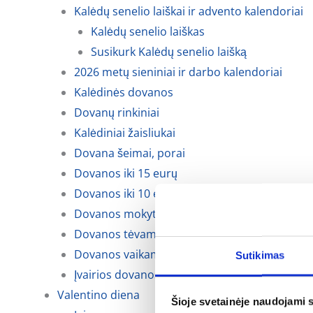
Kalėdų senelio laiškai ir advento kalendoriai
Kalėdų senelio laiškas
Susikurk Kalėdų senelio laišką
2026 metų sieniniai ir darbo kalendoriai
Kalėdinės dovanos
Dovanų rinkiniai
Kalėdiniai žaisliukai
Dovana šeimai, porai
Dovanos iki 15 eurų
Dovanos iki 10 eurų
Dovanos mokytojoms, auklėtojoms
Dovanos tėvams, krikšto tėvams ir seneliams
Dovanos vaikams
Sutikimas
Įvairios dovanos kalėdoms
Valentino diena
Šioje svetainėje naudojami 