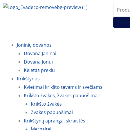
Pereiti
Produc
prie
search
turinio
IEŠK
Joninių dovanos
Dovana Janinai
Dovana Jonui
Keletas prekiu
Krikštynos
Kvietimai krikšto tėvams ir svečiams
Krikšto žvakės, žvakės papuošimai
Krikšto žvakės
Žvakės papuošimai
Krikštynų apranga, skraistės
Mergaitei