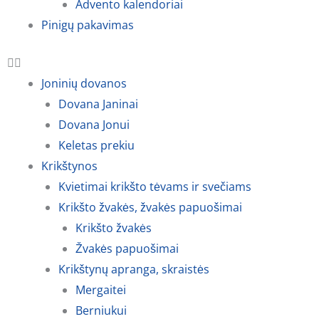
Advento kalendoriai
Pinigų pakavimas
Joninių dovanos
Dovana Janinai
Dovana Jonui
Keletas prekiu
Krikštynos
Kvietimai krikšto tėvams ir svečiams
Krikšto žvakės, žvakės papuošimai
Krikšto žvakės
Žvakės papuošimai
Krikštynų apranga, skraistės
Mergaitei
Berniukui