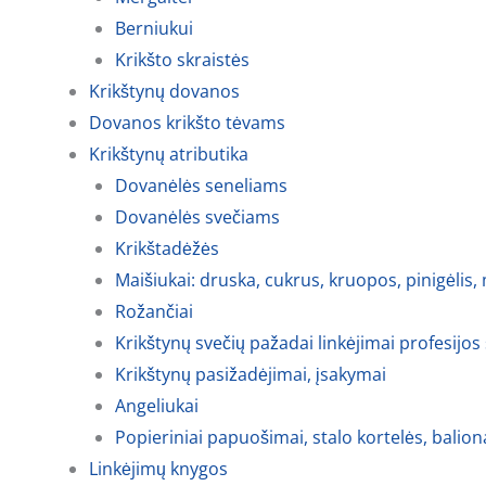
Berniukui
Krikšto skraistės
Krikštynų dovanos
Dovanos krikšto tėvams
Krikštynų atributika
Dovanėlės seneliams
Dovanėlės svečiams
Krikštadėžės
Maišiukai: druska, cukrus, kruopos, pinigėlis,
Rožančiai
Krikštynų svečių pažadai linkėjimai profesijos
Krikštynų pasižadėjimai, įsakymai
Angeliukai
Popieriniai papuošimai, stalo kortelės, balion
Linkėjimų knygos