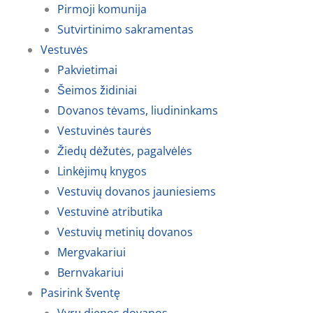
Pirmoji komunija
Sutvirtinimo sakramentas
Vestuvės
Pakvietimai
Šeimos židiniai
Dovanos tėvams, liudininkams
Vestuvinės taurės
Žiedų dėžutės, pagalvėlės
Linkėjimų knygos
Vestuvių dovanos jauniesiems
Vestuvinė atributika
Vestuvių metinių dovanos
Mergvakariui
Bernvakariui
Pasirink šventę