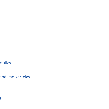
 muilas
 spėjimo kortelės
ai