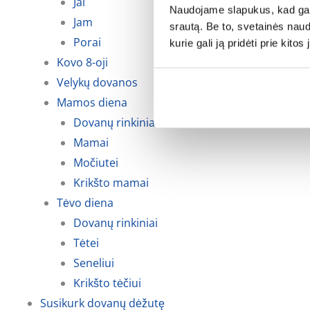
Jai
Naudojame slapukus, kad galė
Jam
srautą. Be to, svetainės nau
Porai
kurie gali ją pridėti prie kit
Kovo 8-oji
Velykų dovanos
Mamos diena
Dovanų rinkiniai
Mamai
Močiutei
Krikšto mamai
Tėvo diena
Dovanų rinkiniai
Tėtei
Seneliui
Krikšto tėčiui
Susikurk dovanų dėžutę