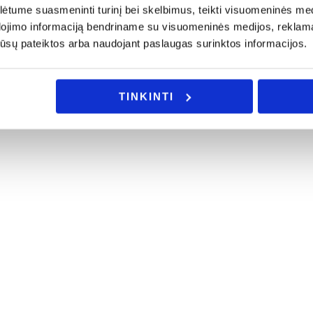
tume suasmeninti turinį bei skelbimus, teikti visuomeninės medij
dojimo informaciją bendriname su visuomeninės medijos, reklamav
os jūsų pateiktos arba naudojant paslaugas surinktos informacijos.
TINKINTI