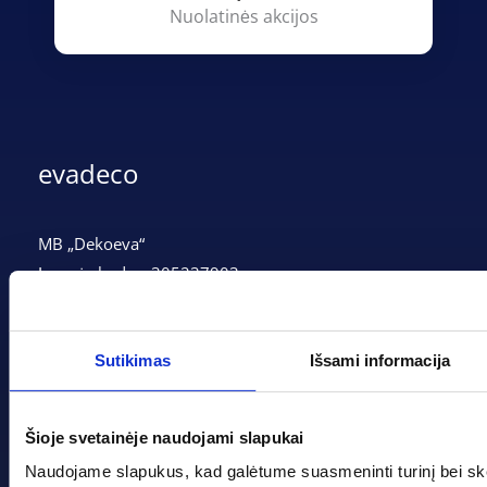
Nuolatinės akcijos
evadeco
MB „Dekoeva“
Įmonės kodas: 305237903
PVM mokėtojo kodas: LT100013339311
Adresas: Tarpučių g. 166, LT-68132 Marijampolė
Telefonas:
+370 662 41046
Sutikimas
Išsami informacija
Šioje svetainėje naudojami slapukai
Gedimino g. 2, Marijampolė 68308
Naudojame slapukus, kad galėtume suasmeninti turinį bei sk
+370 662 41046