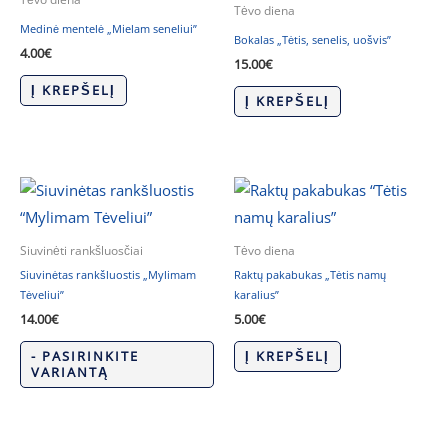
Tėvo diena
Medinė mentelė „Mielam seneliui”
Bokalas „Tėtis, senelis, uošvis”
4.00
€
15.00
€
Į KREPŠELĮ
Į KREPŠELĮ
Siuvinėti rankšluosčiai
Tėvo diena
Siuvinėtas rankšluostis „Mylimam
Raktų pakabukas „Tėtis namų
Tėveliui”
karalius”
14.00
€
5.00
€
- PASIRINKITE
Į KREPŠELĮ
VARIANTĄ