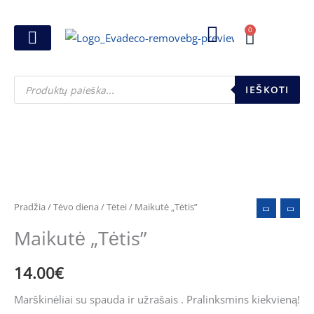
Pereiti
prie
0
Cart
turinio
Joninių dovanos
Pasirink šventę
Susikurk dovanų dėžutę
Pinigų pakavimas
Products
search
IEŠKOTI
produkto
kiekis:
Maikutė
Pradžia
/
Tėvo diena
/
Tėtei
/ Maikutė „Tėtis”
"Tėtis"
Maikutė „Tėtis”
14.00
€
Marškinėliai su spauda ir užrašais . Pralinksmins kiekvieną!