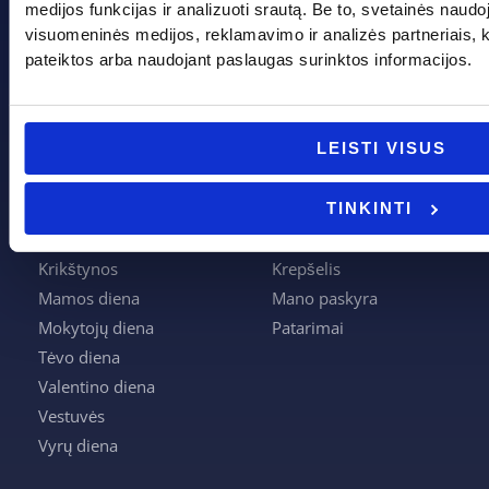
medijos funkcijas ir analizuoti srautą. Be to, svetainės naud
info@evadeco.net
visuomeninės medijos, reklamavimo ir analizės partneriais, kuri
pateiktos arba naudojant paslaugas surinktos informacijos.
Pagal progą
Pagalba
LEISTI VISUS
Boso diena
Apie mus
Joninės
Apmokėjimas
TINKINTI
Kalėdos
Kontaktai
Krikštynos
Krepšelis
Mamos diena
Mano paskyra
Mokytojų diena
Patarimai
Tėvo diena
Valentino diena
Vestuvės
Vyrų diena