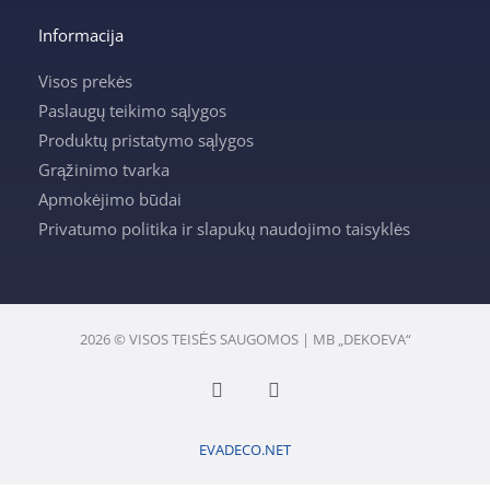
Informacija
Visos prekės
Paslaugų teikimo sąlygos
Produktų pristatymo sąlygos
Grąžinimo tvarka
Apmokėjimo būdai
Privatumo politika ir slapukų naudojimo taisyklės
2026 © VISOS TEISĖS SAUGOMOS | MB „DEKOEVA“
F
I
a
n
c
s
e
t
EVADECO.NET
b
a
o
g