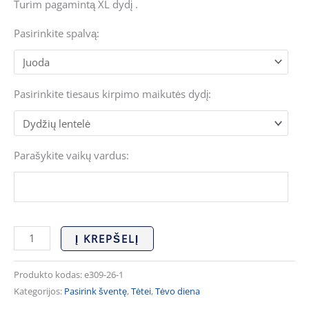
Turim pagamintą XL dydį .
Pasirinkite spalvą:
Pasirinkite tiesaus kirpimo maikutės dydį:
Parašykite vaikų vardus:
Į KREPŠELĮ
Produkto kodas:
e309-26-1
Kategorijos:
Pasirink šventę
,
Tėtei
,
Tėvo diena