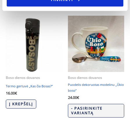
Boso dienos dovanos
Boso dienos dovanos
Puodelis dekoruotas modelinu „Ūkio
Termo gertuvė „Kas čia Bosas?”
boso”
16.00
€
24.00
€
Į KREPŠELĮ
- PASIRINKITE
VARIANTĄ