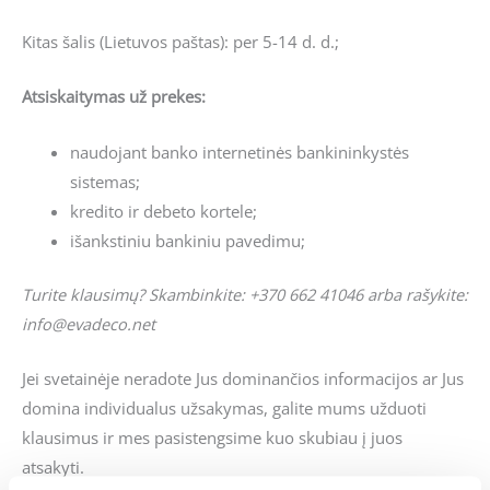
Kitas šalis (Lietuvos paštas): per 5-14 d. d.;
Atsiskaitymas už prekes:
naudojant banko internetinės bankininkystės
sistemas;
kredito ir debeto kortele;
išankstiniu bankiniu pavedimu;
Turite klausimų? Skambinkite: +370 662 41046 arba rašykite:
info@evadeco.net
Jei svetainėje neradote Jus dominančios informacijos ar Jus
domina individualus užsakymas, galite mums užduoti
klausimus ir mes pasistengsime kuo skubiau į juos
atsakyti.