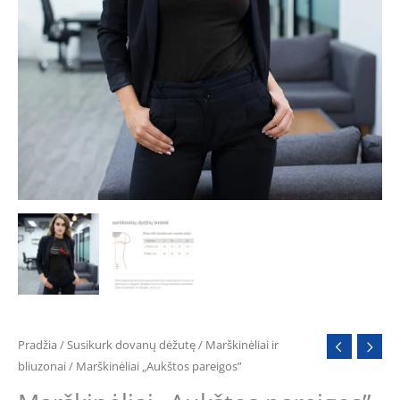
Pradžia
/
Susikurk dovanų dėžutę
/
Marškinėliai ir
bliuzonai
/ Marškinėliai „Aukštos pareigos”