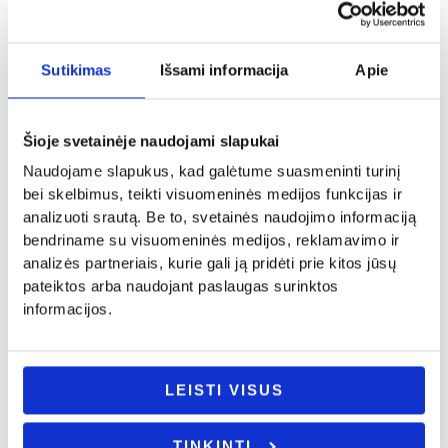
Panašūs produktai
Sutikimas
Išsami informacija
Apie
Šioje svetainėje naudojami slapukai
Naudojame slapukus, kad galėtume suasmeninti turinį
bei skelbimus, teikti visuomeninės medijos funkcijas ir
analizuoti srautą. Be to, svetainės naudojimo informaciją
bendriname su visuomeninės medijos, reklamavimo ir
analizės partneriais, kurie gali ją pridėti prie kitos jūsų
pateiktos arba naudojant paslaugas surinktos
informacijos.
Boso dienos dovanos
Boso dienos dovanos
Siuvinėtas rankšluostis „BOSS”
Puodelis „Darbo dienos planas”
14.00
€
9.00
€
LEISTI VISUS
- PASIRINKITE
Į KREPŠELĮ
VARIANTĄ
TINKINTI