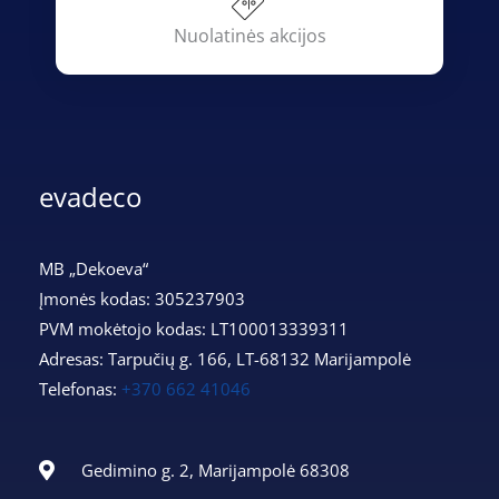
Nuolatinės akcijos
evadeco
MB „Dekoeva“
Įmonės kodas: 305237903
PVM mokėtojo kodas: LT100013339311
Adresas: Tarpučių g. 166, LT-68132 Marijampolė
Telefonas:
+370 662 41046
Gedimino g. 2, Marijampolė 68308