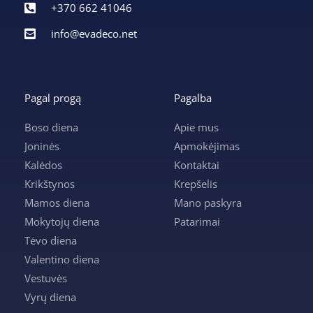
+370 662 41046
info@evadeco.net
Pagal progą
Pagalba
Boso diena
Apie mus
Joninės
Apmokėjimas
Kalėdos
Kontaktai
Krikštynos
Krepšelis
Mamos diena
Mano paskyra
Mokytojų diena
Patarimai
Tėvo diena
Valentino diena
Vestuvės
Vyrų diena