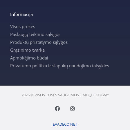
Informacija
Visos prekės
Paslaugų teikimo sąlygos
Produktų pristatymo sąlygos
Grąžinimo tvarka
Apmokėjimo būdai
Privatumo politika ir slapukų naudojimo taisyklės
2026 © VISOS TEISĖS SAUGOMOS | MB „DEKOEVA“
F
I
a
n
c
s
e
t
EVADECO.NET
b
a