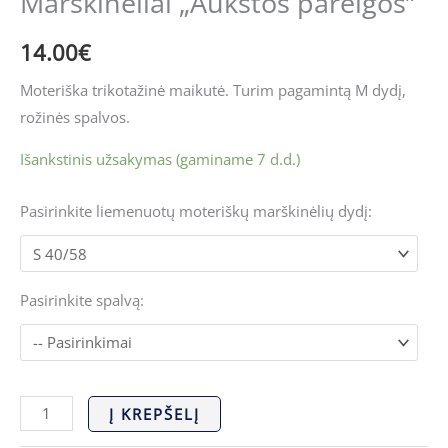
Marškinėliai „Aukštos pareigos”
14.00
€
Moteriška trikotažinė maikutė. Turim pagamintą M dydį,
rožinės spalvos.
Išankstinis užsakymas (gaminame 7 d.d.)
Pasirinkite liemenuotų moteriškų marškinėlių dydį:
Pasirinkite spalvą:
Į KREPŠELĮ