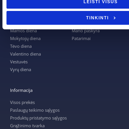
LEISTI VISUS
Joninės
Apmokėjimas
Kalėdos
Kontaktai
TINKINTI
Krikštynos
Krepšelis
Mamos diena
Mano paskyra
Mokytojų diena
Patarimai
Tėvo diena
Valentino diena
Vestuvės
Vyrų diena
Informacija
Visos prekės
Paslaugų teikimo sąlygos
Produktų pristatymo sąlygos
Grąžinimo tvarka