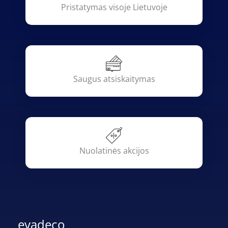
Pristatymas visoje Lietuvoje
Saugus atsiskaitymas
Nuolatinės akcijos
evadeco