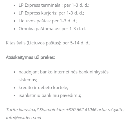
LP Express terminalai: per 1-3 d. d.;
LP Express kurjeris: per 1-3 d. d.;
Lietuvos paštas: per 1-3 d. d.;
Omniva paštomatas: per 1-3 d. d.
Kitas šalis (Lietuvos paštas): per 5-14 d. d.;
Atsiskaitymas už prekes:
naudojant banko internetinės bankininkystės
sistemas;
kredito ir debeto kortele;
išankstiniu bankiniu pavedimu;
Turite klausimų? Skambinkite: +370 662 41046 arba rašykite:
info@evadeco.net