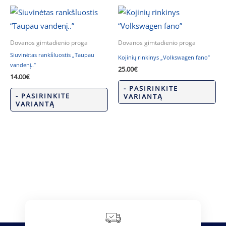
Dovanos gimtadienio proga
Dovanos gimtadienio proga
Siuvinėtas rankšluostis „Taupau
Kojinių rinkinys „Volkswagen fano”
vandenį..”
25.00
€
14.00
€
- PASIRINKITE
- PASIRINKITE
VARIANTĄ
VARIANTĄ