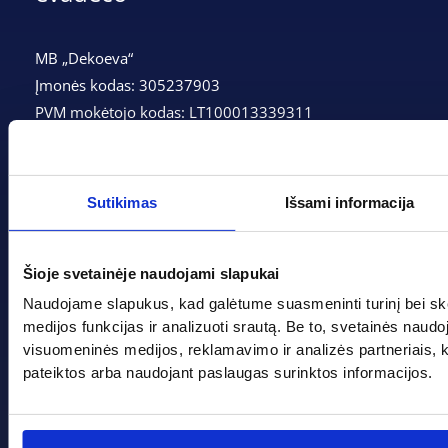
MB „Dekoeva“
Įmonės kodas: 305237903
PVM mokėtojo kodas: LT100013339311
Adresas: Tarpučių g. 166, LT-68132 Marijampolė
Telefonas:
+370 662 41046
Sutikimas
Išsami informacija
Gedimino g. 2, Marijampolė 68308
Šioje svetainėje naudojami slapukai
+370 662 41046
Naudojame slapukus, kad galėtume suasmeninti turinį bei sk
info@evadeco.net
medijos funkcijas ir analizuoti srautą. Be to, svetainės naud
visuomeninės medijos, reklamavimo ir analizės partneriais, kuri
pateiktos arba naudojant paslaugas surinktos informacijos.
Pagal progą
Pagalba
Boso diena
Apie mus