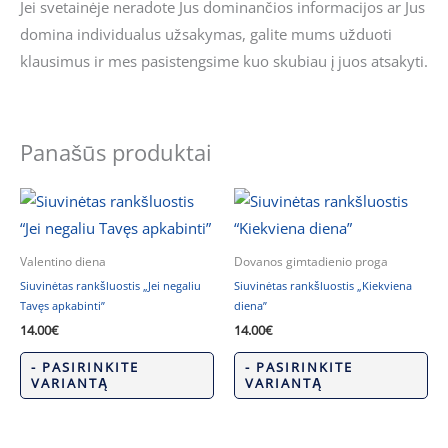
Jei svetainėje neradote Jus dominančios informacijos ar Jus
domina individualus užsakymas, galite mums užduoti
klausimus ir mes pasistengsime kuo skubiau į juos atsakyti.
Panašūs produktai
Valentino diena
Dovanos gimtadienio proga
Siuvinėtas rankšluostis „Jei negaliu
Siuvinėtas rankšluostis „Kiekviena
Tavęs apkabinti”
diena”
14.00
€
14.00
€
- PASIRINKITE
- PASIRINKITE
VARIANTĄ
VARIANTĄ