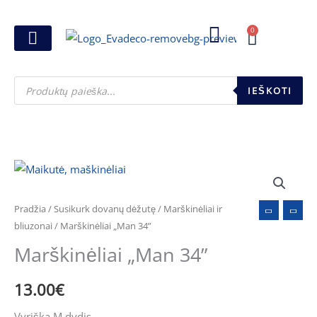
Pereiti
prie
0
Cart
turinio
Joninių dovanos
Pasirink šventę
Susikurk dovanų dėžutę
Pinigų pakavimas
Products
search
IEŠKOTI
produkto
kiekis:
Marškinėliai
Pradžia
/
Susikurk dovanų dėžutę
/
Marškinėliai ir
"Man
bliuzonai
/ Marškinėliai „Man 34”
34"
Marškinėliai „Man 34”
13.00
€
Vyriška M dydis.