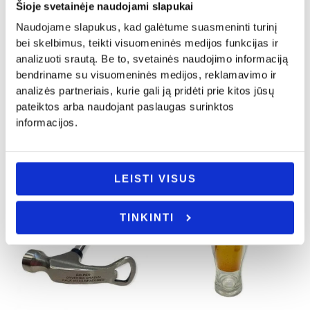
Šioje svetainėje naudojami slapukai
Naudojame slapukus, kad galėtume suasmeninti turinį
bei skelbimus, teikti visuomeninės medijos funkcijas ir
Dovanos gimtadienio proga
Dovanos gimtadienio proga
analizuoti srautą. Be to, svetainės naudojimo informaciją
Šaukštelis dekoruotas modelinu
Dėžė alui „PRADAryk alaus butelį”
bendriname su visuomeninės medijos, reklamavimo ir
„Volvo”
20.00
€
analizės partneriais, kurie gali ją pridėti prie kitos jūsų
12.00
€
pateiktos arba naudojant paslaugas surinktos
Į KREPŠELĮ
informacijos.
Į KREPŠELĮ
LEISTI VISUS
TINKINTI