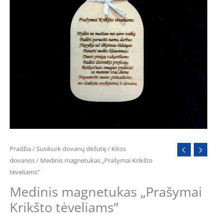
Pradžia
/
Susikurk dovanų dėžutę
/
Kitos
dovanos
/ Medinis magnetukas „Prašymai Krikšto
tėveliams”
Medinis magnetukas „Prašymai
Krikšto tėveliams”