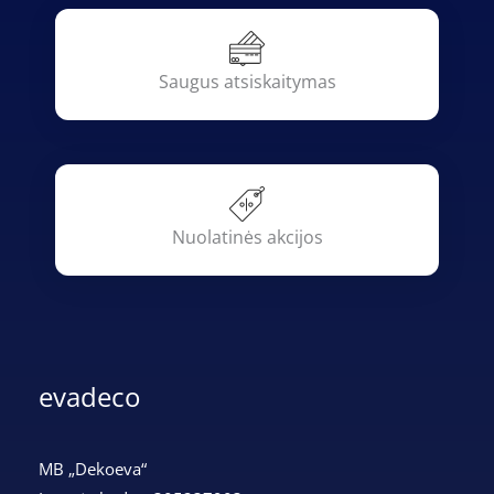
Saugus atsiskaitymas
Nuolatinės akcijos
evadeco
MB „Dekoeva“