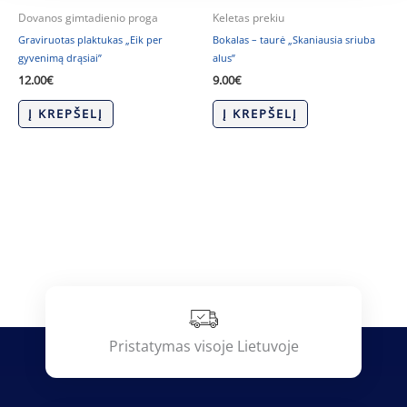
Dovanos gimtadienio proga
Keletas prekiu
Graviruotas plaktukas „Eik per
Bokalas – taurė „Skaniausia sriuba
gyvenimą drąsiai”
alus”
12.00
€
9.00
€
Į KREPŠELĮ
Į KREPŠELĮ
Pristatymas visoje Lietuvoje