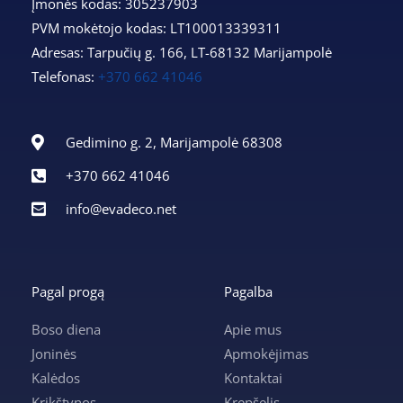
Įmonės kodas: 305237903
PVM mokėtojo kodas: LT100013339311
Adresas: Tarpučių g. 166, LT-68132 Marijampolė
Telefonas:
+370 662 41046
Gedimino g. 2, Marijampolė 68308
+370 662 41046
info@evadeco.net
Pagal progą
Pagalba
Boso diena
Apie mus
Joninės
Apmokėjimas
Kalėdos
Kontaktai
Krikštynos
Krepšelis