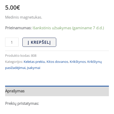
5.00
€
Medinis magnetukas.
Prieinamumas:
Išankstinis užsakymas (gaminame 7 d.d.)
Į KREPŠELĮ
Produkto kodas:
808
Kategorijos:
Keletas prekiu
,
Kitos dovanos
,
Krikštynos
,
Krikštynų
pasižadėjimai, įsakymai
Aprašymas
Prekių pristatymas: