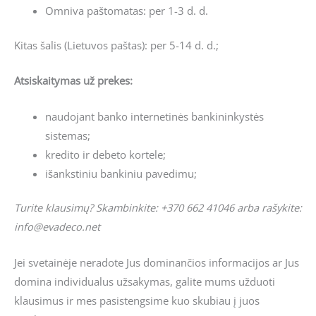
Omniva paštomatas: per 1-3 d. d.
Kitas šalis (Lietuvos paštas): per 5-14 d. d.;
Atsiskaitymas už prekes:
naudojant banko internetinės bankininkystės
sistemas;
kredito ir debeto kortele;
išankstiniu bankiniu pavedimu;
Turite klausimų? Skambinkite: +370 662 41046 arba rašykite:
info@evadeco.net
Jei svetainėje neradote Jus dominančios informacijos ar Jus
domina individualus užsakymas, galite mums užduoti
klausimus ir mes pasistengsime kuo skubiau į juos