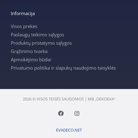
Informacija
Visos prekės
Paslaugų teikimo sąlygos
Produktų pristatymo sąlygos
Grąžinimo tvarka
Apmokėjimo būdai
Privatumo politika ir slapukų naudojimo taisyklės
2026 © VISOS TEISĖS SAUGOMOS | MB „DEKOEVA“
F
I
a
n
c
s
e
t
EVADECO.NET
b
a