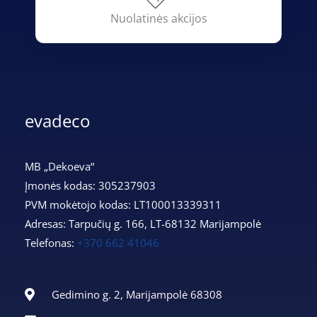
Nuolatinės akcijos
evadeco
MB „Dekoeva“
Įmonės kodas: 305237903
PVM mokėtojo kodas: LT100013339311
Adresas: Tarpučių g. 166, LT-68132 Marijampolė
Telefonas:
+370 662 41046
Gedimino g. 2, Marijampolė 68308