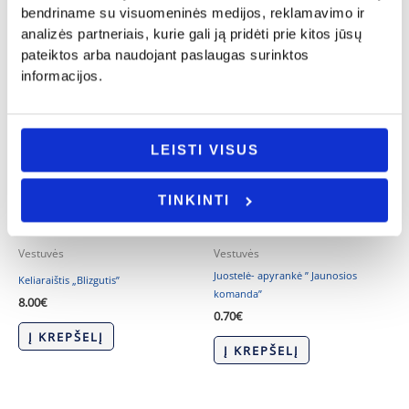
bendriname su visuomeninės medijos, reklamavimo ir
analizės partneriais, kurie gali ją pridėti prie kitos jūsų
pateiktos arba naudojant paslaugas surinktos
informacijos.
LEISTI VISUS
TINKINTI
Vestuvės
Vestuvės
Juostelė- apyrankė ” Jaunosios
Keliaraištis „Blizgutis”
komanda”
8.00
€
0.70
€
Į KREPŠELĮ
Į KREPŠELĮ