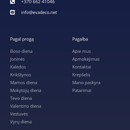
+370 662 41046
info@evadeco.net
Pagal progą
Pagalba
Boso diena
Apie mus
Joninės
Apmokėjimas
Kalėdos
Kontaktai
Krikštynos
Krepšelis
Mamos diena
Mano paskyra
Mokytojų diena
Patarimai
Tėvo diena
Valentino diena
Vestuvės
Vyrų diena