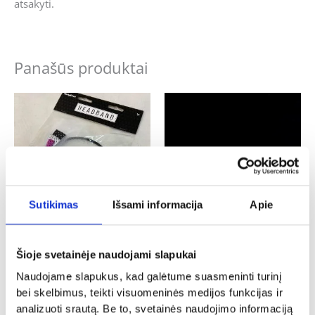
atsakyti.
Panašūs produktai
Sutikimas
Išsami informacija
Apie
Mergvakariui
Vestuvės
Šioje svetainėje naudojami slapukai
Lankelis juodas su veliumu
Keliaraištis „Su rusvom gėlytėm”
Naudojame slapukus, kad galėtume suasmeninti turinį
3.50
€
8.00
€
bei skelbimus, teikti visuomeninės medijos funkcijas ir
Į KREPŠELĮ
Į KREPŠELĮ
analizuoti srautą. Be to, svetainės naudojimo informaciją