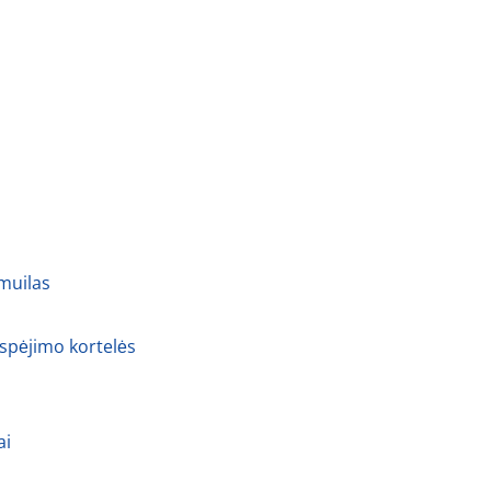
 muilas
 spėjimo kortelės
ai