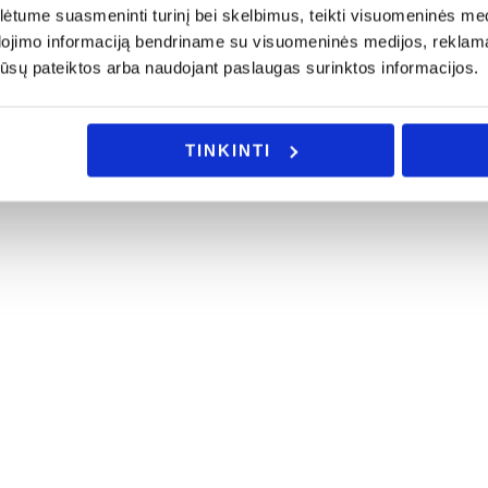
tume suasmeninti turinį bei skelbimus, teikti visuomeninės medij
dojimo informaciją bendriname su visuomeninės medijos, reklamav
os jūsų pateiktos arba naudojant paslaugas surinktos informacijos.
TINKINTI