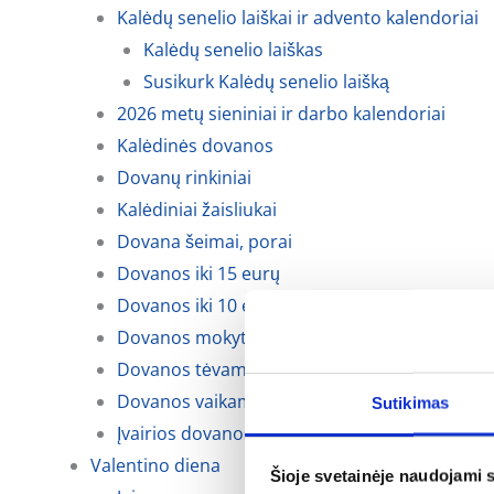
Kalėdų senelio laiškai ir advento kalendoriai
Kalėdų senelio laiškas
Susikurk Kalėdų senelio laišką
2026 metų sieniniai ir darbo kalendoriai
Kalėdinės dovanos
Dovanų rinkiniai
Kalėdiniai žaisliukai
Dovana šeimai, porai
Dovanos iki 15 eurų
Dovanos iki 10 eurų
Dovanos mokytojoms, auklėtojoms
Dovanos tėvams, krikšto tėvams ir seneliams
Dovanos vaikams
Sutikimas
Įvairios dovanos kalėdoms
Valentino diena
Šioje svetainėje naudojami 