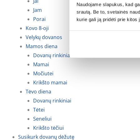
Jai
Naudojame slapukus, kad galė
Jam
srautą. Be to, svetainės nau
Porai
kurie gali ją pridėti prie kit
Kovo 8-oji
Velykų dovanos
Mamos diena
Dovanų rinkiniai
Mamai
Močiutei
Krikšto mamai
Tėvo diena
Dovanų rinkiniai
Tėtei
Seneliui
Krikšto tėčiui
Susikurk dovanų dėžutę