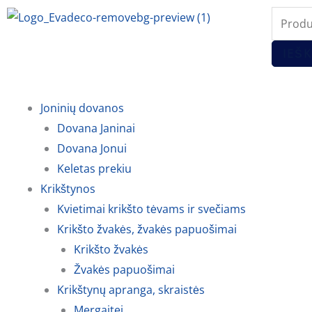
Pereiti
Produc
prie
search
turinio
IEŠK
Joninių dovanos
Dovana Janinai
Dovana Jonui
Keletas prekiu
Krikštynos
Kvietimai krikšto tėvams ir svečiams
Krikšto žvakės, žvakės papuošimai
Krikšto žvakės
Žvakės papuošimai
Krikštynų apranga, skraistės
Mergaitei