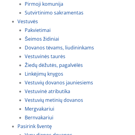
Pirmoji komunija
Sutvirtinimo sakramentas
Vestuvės
Pakvietimai
Šeimos židiniai
Dovanos tėvams, liudininkams
Vestuvinės taurės
Žiedų dėžutės, pagalvėlės
Linkėjimų knygos
Vestuvių dovanos jauniesiems
Vestuvinė atributika
Vestuvių metinių dovanos
Mergvakariui
Bernvakariui
Pasirink šventę