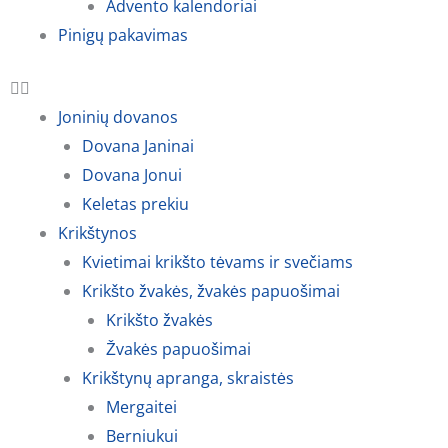
Advento kalendoriai
Pinigų pakavimas
Joninių dovanos
Dovana Janinai
Dovana Jonui
Keletas prekiu
Krikštynos
Kvietimai krikšto tėvams ir svečiams
Krikšto žvakės, žvakės papuošimai
Krikšto žvakės
Žvakės papuošimai
Krikštynų apranga, skraistės
Mergaitei
Berniukui