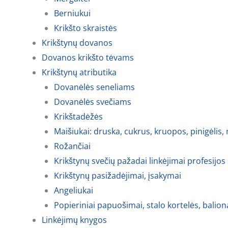
Berniukui
Krikšto skraistės
Krikštynų dovanos
Dovanos krikšto tėvams
Krikštynų atributika
Dovanėlės seneliams
Dovanėlės svečiams
Krikštadėžės
Maišiukai: druska, cukrus, kruopos, pinigėlis,
Rožančiai
Krikštynų svečių pažadai linkėjimai profesijos
Krikštynų pasižadėjimai, įsakymai
Angeliukai
Popieriniai papuošimai, stalo kortelės, balion
Linkėjimų knygos