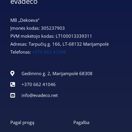
evadeco
MB „Dekoeva“
Įmonės kodas: 305237903
PVM mokėtojo kodas: LT100013339311
Adresas: Tarpučių g. 166, LT-68132 Marijampolė
Telefonas:
+370 662 41046
Gedimino g. 2, Marijampolė 68308
+370 662 41046
info@evadeco.net
Pagal progą
Pagalba