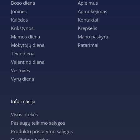
Boso diena
Apie mus
Joninės
Apmokėjimas
Kalėdos
Kontaktai
Krikštynos
Krepšelis
Mamos diena
Mano paskyra
Mokytojų diena
Patarimai
Tėvo diena
Valentino diena
Vestuvės
Vyrų diena
Informacija
Visos prekės
Paslaugų teikimo sąlygos
Produktų pristatymo sąlygos
Grąžinimo tvarka