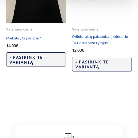
Valentino diena
Valentino diena
Odinis raktų pakabukas „Atiduosiu
Maikutė „Aš per graži”
Tau visus savo rytojus”
14.00
€
12.00
€
- PASIRINKITE
- PASIRINKITE
VARIANTĄ
VARIANTĄ