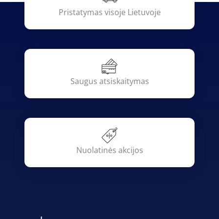
Pristatymas visoje Lietuvoje
Saugus atsiskaitymas
Nuolatinės akcijos