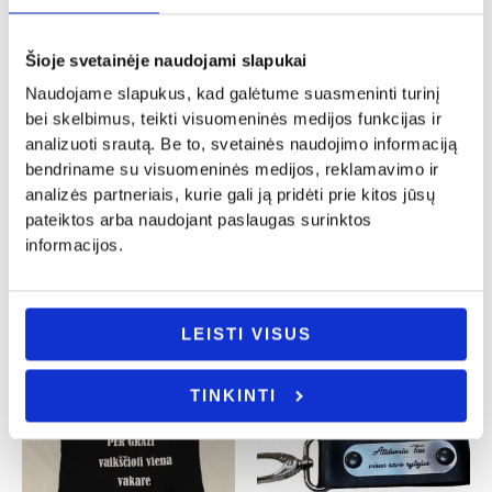
Šioje svetainėje naudojami slapukai
Naudojame slapukus, kad galėtume suasmeninti turinį
bei skelbimus, teikti visuomeninės medijos funkcijas ir
analizuoti srautą. Be to, svetainės naudojimo informaciją
Valentino diena
Valentino diena
bendriname su visuomeninės medijos, reklamavimo ir
Padėkliukas puodeliui „Galvoju apie
analizės partneriais, kurie gali ją pridėti prie kitos jūsų
Termo puodelis ” Žinai aš tave myliu”
Tave”
pateiktos arba naudojant paslaugas surinktos
16.00
€
1.50
€
informacijos.
Į KREPŠELĮ
Į KREPŠELĮ
LEISTI VISUS
TINKINTI