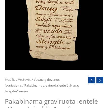
Pradžia
/
Vestuvės
/
Vestuvių dovanos
jauniesiems
/ Pakabinama graviruota lentelė „Namų
taisyklės” mažos
Pakabinama graviruota lentelė