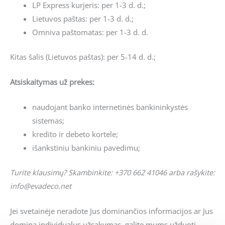
LP Express kurjeris: per 1-3 d. d.;
Lietuvos paštas: per 1-3 d. d.;
Omniva paštomatas: per 1-3 d. d.
Kitas šalis (Lietuvos paštas): per 5-14 d. d.;
Atsiskaitymas už prekes:
naudojant banko internetinės bankininkystės
sistemas;
kredito ir debeto kortele;
išankstiniu bankiniu pavedimu;
Turite klausimų? Skambinkite: +370 662 41046 arba rašykite:
info@evadeco.net
Jei svetainėje neradote Jus dominančios informacijos ar Jus
domina individualus užsakymas, galite mums užduoti