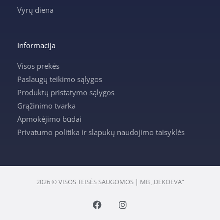
Vyrų diena
Informacija
Visos prekės
Paslaugų teikimo sąlygos
Produktų pristatymo sąlygos
Grąžinimo tvarka
Apmokėjimo būdai
Privatumo politika ir slapukų naudojimo taisyklės
2026 © VISOS TEISĖS SAUGOMOS | MB „DEKOEVA“
F
I
a
n