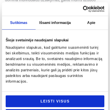
klausimus ir mes pasistengsime kuo skubiau į juos
atsakyti.
Sutikimas
Išsami informacija
Apie
Panašūs produktai
Šioje svetainėje naudojami slapukai
Naudojame slapukus, kad galėtume suasmeninti turinį
bei skelbimus, teikti visuomeninės medijos funkcijas ir
analizuoti srautą. Be to, svetainės naudojimo informaciją
bendriname su visuomeninės medijos, reklamavimo ir
analizės partneriais, kurie gali ją pridėti prie kitos jūsų
pateiktos arba naudojant paslaugas surinktos
informacijos.
Vestuvės
Vestuvės
LEISTI VISUS
Plyta „Pirmoji plyta būsimam namui”
Pinigų vokelis „Vestuvių proga!”
9.00
€
6.00
€