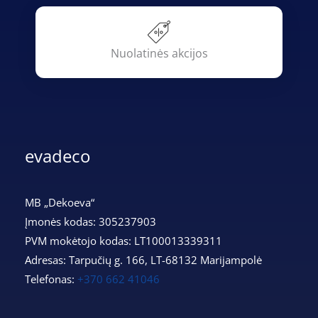
Nuolatinės akcijos
evadeco
MB „Dekoeva“
Įmonės kodas: 305237903
PVM mokėtojo kodas: LT100013339311
Adresas: Tarpučių g. 166, LT-68132 Marijampolė
Telefonas:
+370 662 41046