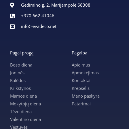
Gedimino g. 2, Marijampolė 68308
+370 662 41046
info@evadeco.net
Pagal progą
Pagalba
Boso diena
Apie mus
Joninės
Apmokėjimas
Kalėdos
Kontaktai
Krikštynos
Krepšelis
Mamos diena
Mano paskyra
Mokytojų diena
Patarimai
Tėvo diena
Valentino diena
Vestuvės