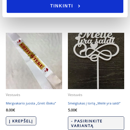
TINKINTI
Į KREPŠELĮ
Į KREPŠELĮ
Vestuvės
Vestuvės
Mergvakario juosta „Greit išteku”
Smeigtukas į tortą „Meilė yra saldi”
8.00
€
5.00
€
Į KREPŠELĮ
- PASIRINKITE
VARIANTĄ