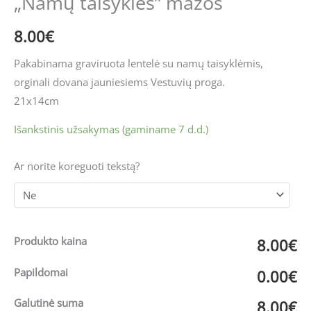
„Namų taisyklės” mažos
8.00
€
Pakabinama graviruota lentelė su namų taisyklėmis,
orginali dovana jauniesiems Vestuvių proga.
21x14cm
Išankstinis užsakymas (gaminame 7 d.d.)
Ar norite koreguoti tekstą?
Produkto kaina
8.00€
Papildomai
0.00€
Galutinė suma
8.00€