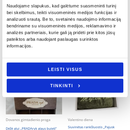
Vestuvių dovanos jauniesiems
Keletas prekiu
Naudojame slapukus, kad galėtume suasmeninti turinį
Graviruotų šaukštelių rinkinys „Kad
bei skelbimus, teikti visuomeninės medijos funkcijas ir
Bokalas – taurė „Skysta duona”
niekada netruktų..”
analizuoti srautą. Be to, svetainės naudojimo informaciją
7.00
€
16.00
€
bendriname su visuomeninės medijos, reklamavimo ir
Į KREPŠELĮ
analizės partneriais, kurie gali ją pridėti prie kitos jūsų
Į KREPŠELĮ
pateiktos arba naudojant paslaugas surinktos
informacijos.
LEISTI VISUS
TINKINTI
Dovanos gimtadienio proga
Valentino diena
Siuvinėtas rankšluostis „Pajusk
Dėžė alui „PRADAryk alaus butelį”