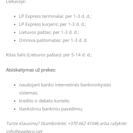
Lietuvoje:
LP Express terminalai: per 1-3 d. d.;
LP Express kurjeris: per 1-3 d. d.;
Lietuvos paštas: per 1-3 d. d.;
Omniva paštomatas: per 1-3 d. d.
Kitas šalis (Lietuvos paštas): per 5-14 d. d.;
Atsiskaitymas už prekes:
naudojant banko internetinės bankininkystės
sistemas;
kredito ir debeto kortele;
išankstiniu bankiniu pavedimu;
Turite klausimų? Skambinkite: +370 662 41046 arba rašykite:
info@evadeco.net