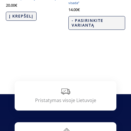
visada”
20.00
€
14.00
€
Į KREPŠELĮ
- PASIRINKITE
VARIANTĄ
Pristatymas visoje Lietuvoje