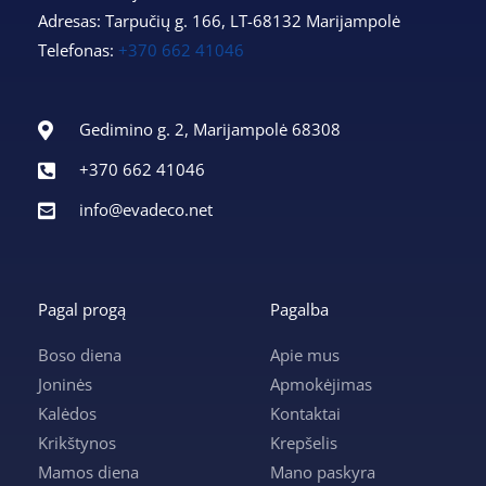
Adresas: Tarpučių g. 166, LT-68132 Marijampolė
Telefonas:
+370 662 41046
Gedimino g. 2, Marijampolė 68308
+370 662 41046
info@evadeco.net
Pagal progą
Pagalba
Boso diena
Apie mus
Joninės
Apmokėjimas
Kalėdos
Kontaktai
Krikštynos
Krepšelis
Mamos diena
Mano paskyra