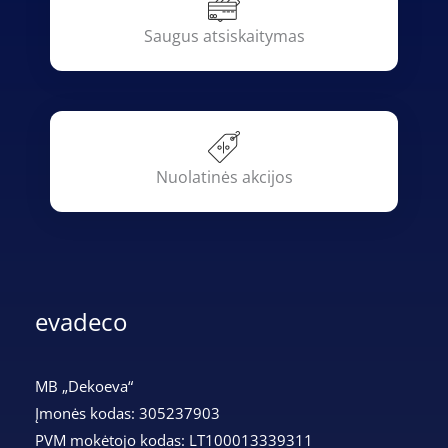
Saugus atsiskaitymas
Nuolatinės akcijos
evadeco
MB „Dekoeva“
Įmonės kodas: 305237903
PVM mokėtojo kodas: LT100013339311