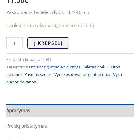
11.00
€
Pakabinama lentelė : dydis 33×46 cm
Išankstinis užsakymas (gaminame 7 d.d.)
Į KREPŠELĮ
Produkto kodas:
a44581
Kategorijos:
Dovanos gimtadienio proga
,
Keletas prekiu
,
Kitos
dovanos
,
Pasirink šventę
,
Vyriškos dovanos gimtadieniui
,
Vyrų
dienos dovanos
Aprašymas
Prekių pristatymas: