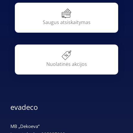
Saugus atsiskaitymas
Nuolatinės akcijos
evadeco
MB „Dekoeva“