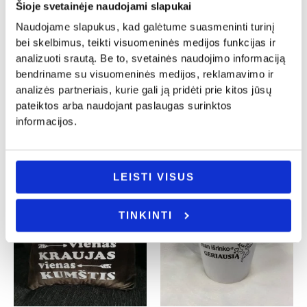
Šioje svetainėje naudojami slapukai
Naudojame slapukus, kad galėtume suasmeninti turinį
bei skelbimus, teikti visuomeninės medijos funkcijas ir
Šaukšteliai
Tėvo diena
analizuoti srautą. Be to, svetainės naudojimo informaciją
Šaukštelis su modelinu „Tėčio”
Bokalas „Tėtis, senelis, uošvis”
bendriname su visuomeninės medijos, reklamavimo ir
12.00
€
15.00
€
analizės partneriais, kurie gali ją pridėti prie kitos jūsų
pateiktos arba naudojant paslaugas surinktos
- PASIRINKITE
Į KREPŠELĮ
VARIANTĄ
informacijos.
LEISTI VISUS
TINKINTI