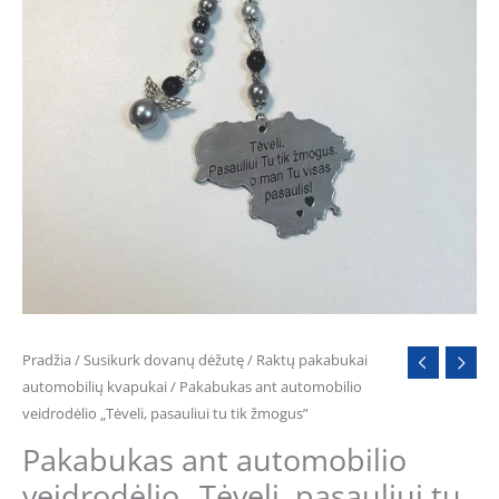
Pradžia
/
Susikurk dovanų dėžutę
/
Raktų pakabukai
automobilių kvapukai
/ Pakabukas ant automobilio
veidrodėlio „Tėveli, pasauliui tu tik žmogus”
Pakabukas ant automobilio
veidrodėlio „Tėveli, pasauliui tu