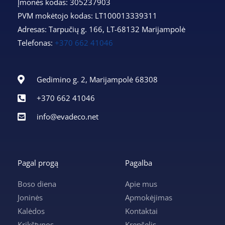
Įmonės kodas: 305237903
PVM mokėtojo kodas: LT100013339311
Adresas: Tarpučių g. 166, LT-68132 Marijampolė
Telefonas:
+370 662 41046
Gedimino g. 2, Marijampolė 68308
+370 662 41046
info@evadeco.net
Pagal progą
Pagalba
Boso diena
Apie mus
Joninės
Apmokėjimas
Kalėdos
Kontaktai
Krikštynos
Krepšelis