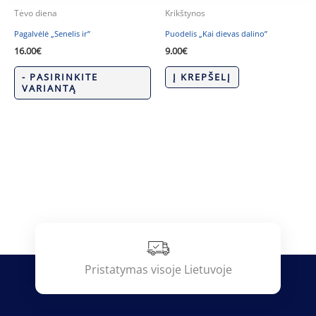
Tėvo diena
Krikštynos
Pagalvėlė „Senelis ir”
Puodelis „Kai dievas dalino”
16.00
€
9.00
€
- PASIRINKITE
Į KREPŠELĮ
VARIANTĄ
Pristatymas visoje Lietuvoje