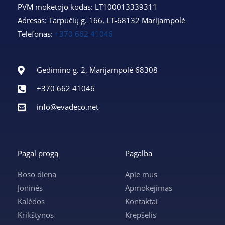
PVM mokėtojo kodas: LT100013339311
Adresas: Tarpučių g. 166, LT-68132 Marijampolė
Telefonas:
+370 662 41046
Gedimino g. 2, Marijampolė 68308
+370 662 41046
info@evadeco.net
Pagal progą
Pagalba
Boso diena
Apie mus
Joninės
Apmokėjimas
Kalėdos
Kontaktai
Krikštynos
Krepšelis