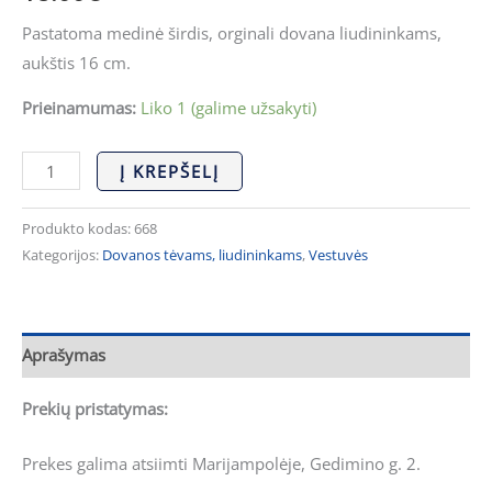
Pastatoma medinė širdis, orginali dovana liudininkams,
aukštis 16 cm.
Prieinamumas:
Liko 1 (galime užsakyti)
Į KREPŠELĮ
Produkto kodas:
668
Kategorijos:
Dovanos tėvams, liudininkams
,
Vestuvės
Aprašymas
Prekių pristatymas:
Prekes galima atsiimti Marijampolėje, Gedimino g. 2.