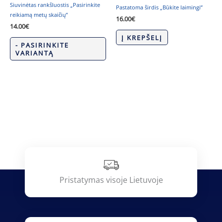
Siuvinėtas rankšluostis „Pasirinkite
Pastatoma širdis „Būkite laimingi”
reikiamą metų skaičių”
16.00
€
14.00
€
Į KREPŠELĮ
- PASIRINKITE
VARIANTĄ
Pristatymas visoje Lietuvoje