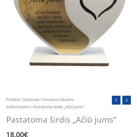
Pradžia
/
Vestuvės
/
Dovanos tėvams,
liudininkams
/ Pastatoma širdis „Ačiū jums”
Pastatoma širdis „Ačiū jums”
18.00
€