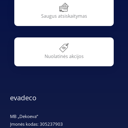
Saugus atsiskaitymas
Nuolatinės akcijos
evadeco
MB „Dekoeva“
Įmonės kodas: 305237903