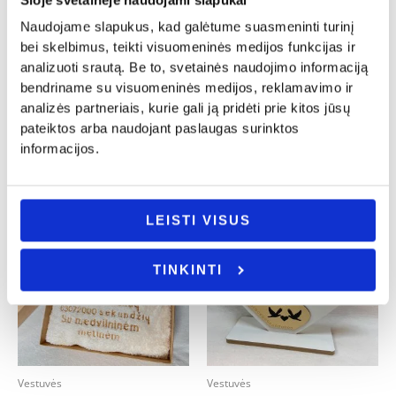
Naudojame slapukus, kad galėtume suasmeninti turinį
Vestuvės
Vestuvės
bei skelbimus, teikti visuomeninės medijos funkcijas ir
Pjaustymo lentelė su stikliukais
Medinis vokelis pinigams
analizuoti srautą. Be to, svetainės naudojimo informaciją
„Jaunųjų sutikimas”
,,Sveikiname”
bendriname su visuomeninės medijos, reklamavimo ir
18.00
€
5.00
€
analizės partneriais, kurie gali ją pridėti prie kitos jūsų
Į KREPŠELĮ
Į KREPŠELĮ
pateiktos arba naudojant paslaugas surinktos
informacijos.
LEISTI VISUS
TINKINTI
Vestuvės
Vestuvės