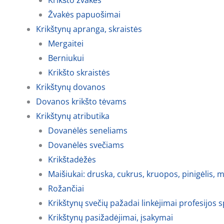
Krikšto žvakės
Žvakės papuošimai
Krikštynų apranga, skraistės
Mergaitei
Berniukui
Krikšto skraistės
Krikštynų dovanos
Dovanos krikšto tėvams
Krikštynų atributika
Dovanėlės seneliams
Dovanėlės svečiams
Krikštadėžės
Maišiukai: druska, cukrus, kruopos, pinigėlis, m
Rožančiai
Krikštynų svečių pažadai linkėjimai profesijos 
Krikštynų pasižadėjimai, įsakymai