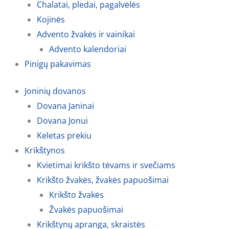
Chalatai, pledai, pagalvėlės
Kojinės
Advento žvakės ir vainikai
Advento kalendoriai
Pinigų pakavimas
Joninių dovanos
Dovana Janinai
Dovana Jonui
Keletas prekiu
Krikštynos
Kvietimai krikšto tėvams ir svečiams
Krikšto žvakės, žvakės papuošimai
Krikšto žvakės
Žvakės papuošimai
Krikštynų apranga, skraistės