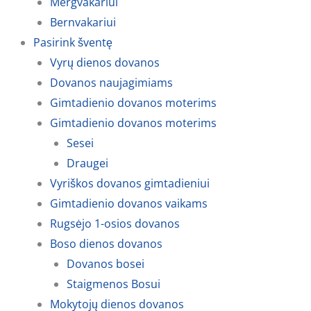
Mergvakariui
Bernvakariui
Pasirink šventę
Vyrų dienos dovanos
Dovanos naujagimiams
Gimtadienio dovanos moterims
Gimtadienio dovanos moterims
Sesei
Draugei
Vyriškos dovanos gimtadieniui
Gimtadienio dovanos vaikams
Rugsėjo 1-osios dovanos
Boso dienos dovanos
Dovanos bosei
Staigmenos Bosui
Mokytojų dienos dovanos