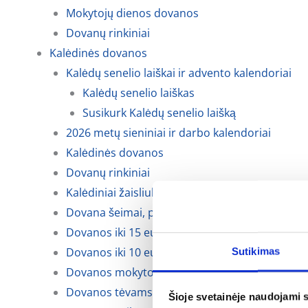
Mokytojų dienos dovanos
Dovanų rinkiniai
Kalėdinės dovanos
Kalėdų senelio laiškai ir advento kalendoriai
Kalėdų senelio laiškas
Susikurk Kalėdų senelio laišką
2026 metų sieniniai ir darbo kalendoriai
Kalėdinės dovanos
Dovanų rinkiniai
Kalėdiniai žaisliukai
Dovana šeimai, porai
Dovanos iki 15 eurų
Dovanos iki 10 eurų
Sutikimas
Dovanos mokytojoms, auklėtojoms
Dovanos tėvams, krikšto tėvams ir seneliams
Šioje svetainėje naudojami 