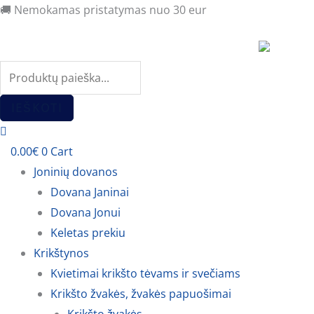
Pereiti
Products
Products
🚚 Nemokamas pristatymas nuo 30 eur
prie
search
search
turinio
IEŠKOTI
0.00
€
0
Cart
Joninių dovanos
Dovana Janinai
Dovana Jonui
Keletas prekiu
Krikštynos
Kvietimai krikšto tėvams ir svečiams
Krikšto žvakės, žvakės papuošimai