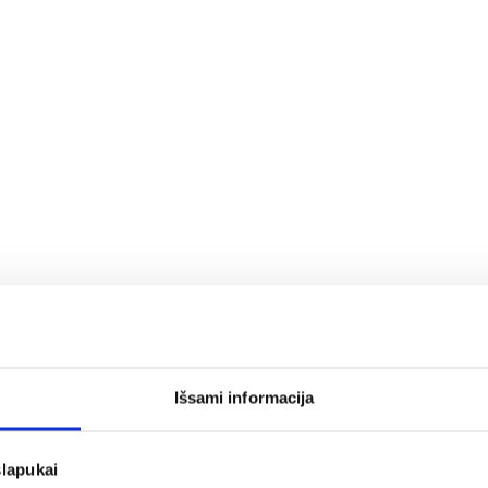
Išsami informacija
slapukai