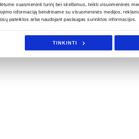
tume suasmeninti turinį bei skelbimus, teikti visuomeninės medij
dojimo informaciją bendriname su visuomeninės medijos, reklamav
os jūsų pateiktos arba naudojant paslaugas surinktos informacijos.
TINKINTI