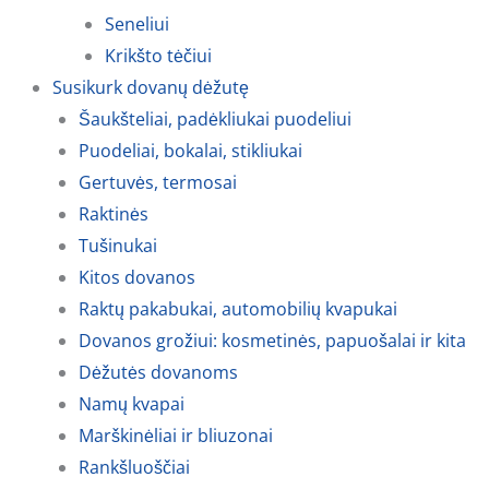
Seneliui
Krikšto tėčiui
Susikurk dovanų dėžutę
Šaukšteliai, padėkliukai puodeliui
Puodeliai, bokalai, stikliukai
Gertuvės, termosai
Raktinės
Tušinukai
Kitos dovanos
Raktų pakabukai, automobilių kvapukai
Dovanos grožiui: kosmetinės, papuošalai ir kita
Dėžutės dovanoms
Namų kvapai
Marškinėliai ir bliuzonai
Rankšluoščiai