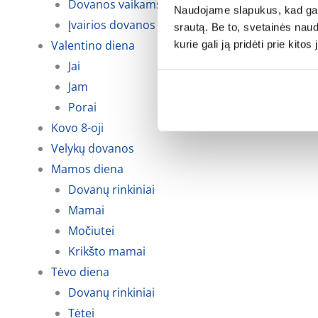
Dovanos vaikams
Naudojame slapukus, kad galė
Įvairios dovanos kalėdoms
srautą. Be to, svetainės nau
Valentino diena
kurie gali ją pridėti prie kit
Jai
Jam
Porai
Kovo 8-oji
Velykų dovanos
Mamos diena
Dovanų rinkiniai
Mamai
Močiutei
Krikšto mamai
Tėvo diena
Dovanų rinkiniai
Tėtei