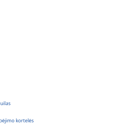
uilas
spėjimo kortelės