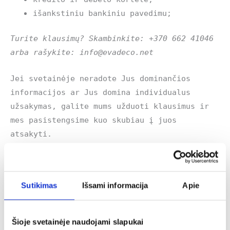
išankstiniu bankiniu pavedimu;
Turite klausimų? Skambinkite: +370 662 41046
arba rašykite: info@evadeco.net
Jei svetainėje neradote Jus dominančios
informacijos ar Jus domina individualus
užsakymas, galite mums užduoti klausimus ir
mes pasistengsime kuo skubiau į juos
atsakyti.
Panašūs produktai
Sutikimas
Išsami informacija
Apie
Šioje svetainėje naudojami slapukai