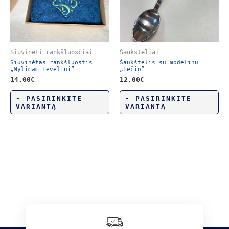
Siuvinėti rankšluosčiai
Šaukšteliai
Siuvinėtas rankšluostis
Šaukštelis su modelinu
„Mylimam Tėveliui”
„Tėčio”
14.00
€
12.00
€
- PASIRINKITE
- PASIRINKITE
VARIANTĄ
VARIANTĄ