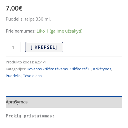
7.00
€
Puodelis, talpa 330 ml.
Prieinamumas:
Liko 1 (galime užsakyti)
Į KREPŠELĮ
Produkto kodas:
e251-1
Kategorijos:
Dovanos krikšto tėvams
,
Krikšto tėčiui
,
Krikštynos
,
Puodeliai
,
Tėvo diena
Aprašymas
Prekių pristatymas: