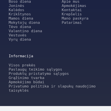
Boso diena
Apie mus
Joninės
Apmokėjimas
Kalėdos
Kontaktai
Krikštynos
Krepšelis
Mamos diena
Mano paskyra
Mokytojų diena
Patarimai
Tėvo diena
Valentino diena
Vestuvės
Vyrų diena
Informacija
Visos prekės
Paslaugų teikimo sąlygos
Produktų pristatymo sąlygos
Grąžinimo tvarka
Apmokėjimo būdai
Privatumo politika ir slapukų naudojimo
taisyklės