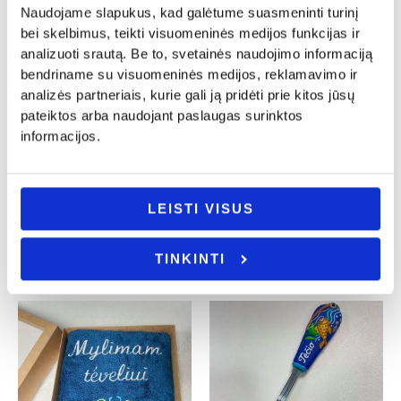
Naudojame slapukus, kad galėtume suasmeninti turinį
bei skelbimus, teikti visuomeninės medijos funkcijas ir
analizuoti srautą. Be to, svetainės naudojimo informaciją
bendriname su visuomeninės medijos, reklamavimo ir
analizės partneriais, kurie gali ją pridėti prie kitos jūsų
pateiktos arba naudojant paslaugas surinktos
informacijos.
Krikštynos
Tėvo diena
Kojinių rinkinys
Knygos skirtukas
„Šauniausio krikšto tėčio”
„Geriausias senelis”
25.00
€
8.00
€
LEISTI VISUS
- PASIRINKITE
- PASIRINKITE
VARIANTĄ
VARIANTĄ
TINKINTI