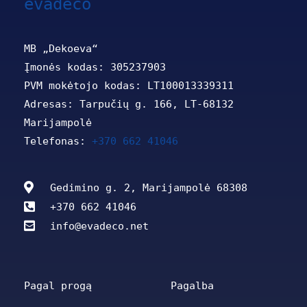
evadeco
MB „Dekoeva“
Įmonės kodas: 305237903
PVM mokėtojo kodas: LT100013339311
Adresas: Tarpučių g. 166, LT-68132
Marijampolė
Telefonas:
+370 662 41046
Gedimino g. 2, Marijampolė 68308
+370 662 41046
info@evadeco.net
Pagal progą
Pagalba