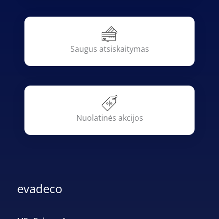
Saugus atsiskaitymas
Nuolatinės akcijos
evadeco