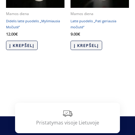
Mamos diena
Mamos diena
Didelis latte puodelis „Mylimiausia
Latte puodelis „Pati geriausia
Močiutė”
močiutė”
12.00
€
9.00
€
Į KREPŠELĮ
Į KREPŠELĮ
Pristatymas visoje Lietuvoje