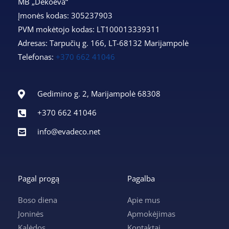
MB „Dekoeva“
Įmonės kodas: 305237903
PVM mokėtojo kodas: LT100013339311
Adresas: Tarpučių g. 166, LT-68132 Marijampolė
Telefonas:
+370 662 41046
Gedimino g. 2, Marijampolė 68308
+370 662 41046
info@evadeco.net
Pagal progą
Pagalba
Boso diena
Apie mus
Joninės
Apmokėjimas
Kalėdos
Kontaktai