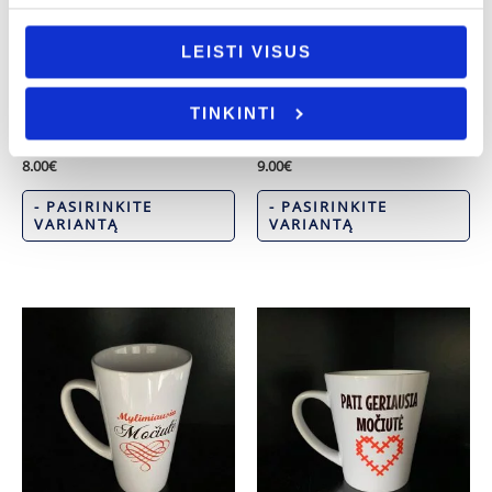
LEISTI VISUS
Mamos diena
Mamos diena
TINKINTI
Pirkinių maišelis „Močiutė žino
Šaukšteliai dekoruoti modelinu
geriausia”
„Mamos dienos proga”
8.00
€
9.00
€
- PASIRINKITE
- PASIRINKITE
VARIANTĄ
VARIANTĄ