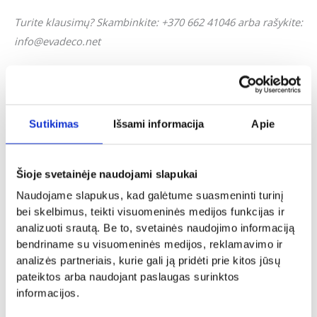
Turite klausimų? Skambinkite: +370 662 41046 arba rašykite:
info@evadeco.net
Jei svetainėje neradote Jus dominančios informacijos ar Jus
domina individualus užsakymas, galite mums užduoti
klausimus ir mes pasistengsime kuo skubiau į juos
Sutikimas
Išsami informacija
Apie
atsakyti.
Šioje svetainėje naudojami slapukai
Panašūs produktai
Naudojame slapukus, kad galėtume suasmeninti turinį
bei skelbimus, teikti visuomeninės medijos funkcijas ir
analizuoti srautą. Be to, svetainės naudojimo informaciją
bendriname su visuomeninės medijos, reklamavimo ir
analizės partneriais, kurie gali ją pridėti prie kitos jūsų
pateiktos arba naudojant paslaugas surinktos
informacijos.