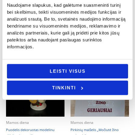
Naudojame slapukus, kad galėtume suasmeninti turinį
Šaukšteliai dekoruoti modelinu
Pirkinių maišelis „Mama”
bei skelbimus, teikti visuomeninės medijos funkcijas ir
„Mamos dienos proga”
8.00
€
analizuoti srautą. Be to, svetainės naudojimo informaciją
9.00
€
- PASIRINKITE
bendriname su visuomeninės medijos, reklamavimo ir
- PASIRINKITE
VARIANTĄ
analizės partneriais, kurie gali ją pridėti prie kitos jūsų
VARIANTĄ
pateiktos arba naudojant paslaugas surinktos
informacijos.
LEISTI VISUS
TINKINTI
Mamos diena
Mamos diena
Puodelis dekoruotas modelinu
Pirkinių maišelis „Močiutė žino