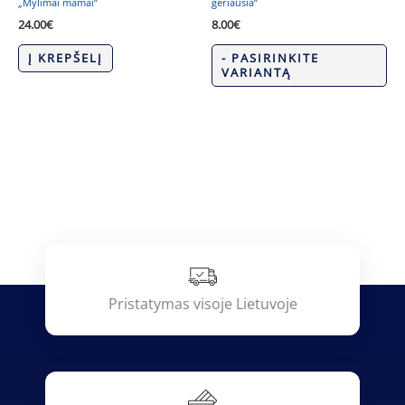
„Mylimai mamai”
geriausia”
24.00
€
8.00
€
Į KREPŠELĮ
- PASIRINKITE
VARIANTĄ
Pristatymas visoje Lietuvoje