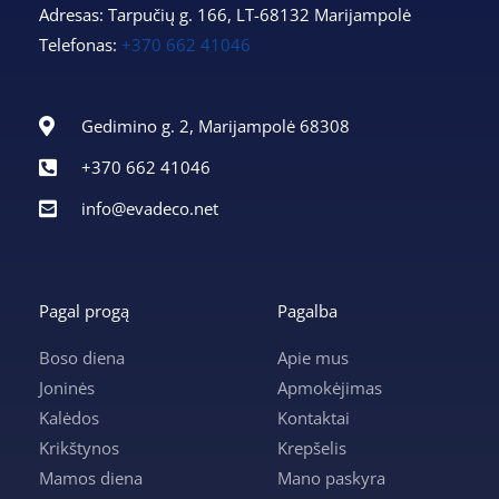
Adresas: Tarpučių g. 166, LT-68132 Marijampolė
Telefonas:
+370 662 41046
Gedimino g. 2, Marijampolė 68308
+370 662 41046
info@evadeco.net
Pagal progą
Pagalba
Boso diena
Apie mus
Joninės
Apmokėjimas
Kalėdos
Kontaktai
Krikštynos
Krepšelis
Mamos diena
Mano paskyra