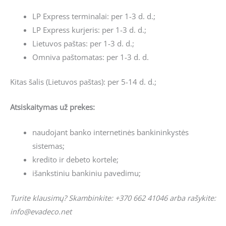
LP Express terminalai: per 1-3 d. d.;
LP Express kurjeris: per 1-3 d. d.;
Lietuvos paštas: per 1-3 d. d.;
Omniva paštomatas: per 1-3 d. d.
Kitas šalis (Lietuvos paštas): per 5-14 d. d.;
Atsiskaitymas už prekes:
naudojant banko internetinės bankininkystės
sistemas;
kredito ir debeto kortele;
išankstiniu bankiniu pavedimu;
Turite klausimų? Skambinkite: +370 662 41046 arba rašykite:
info@evadeco.net