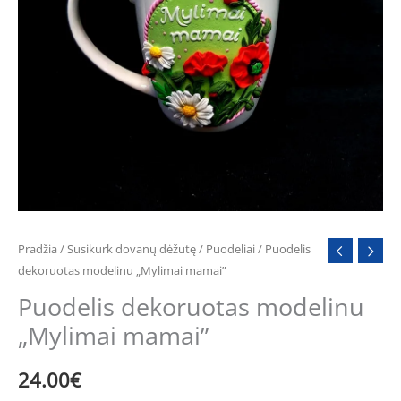
Pradžia
/
Susikurk dovanų dėžutę
/
Puodeliai
/ Puodelis
dekoruotas modelinu „Mylimai mamai”
Puodelis dekoruotas modelinu
„Mylimai mamai”
24.00
€