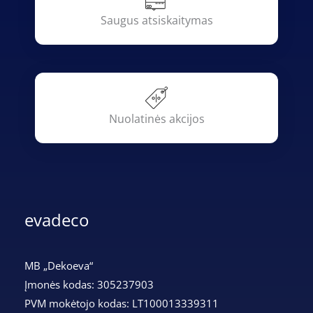
Saugus atsiskaitymas
Nuolatinės akcijos
evadeco
MB „Dekoeva“
Įmonės kodas: 305237903
PVM mokėtojo kodas: LT100013339311