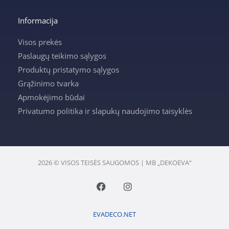
Informacija
Visos prekės
Paslaugų teikimo sąlygos
Produktų pristatymo sąlygos
Grąžinimo tvarka
Apmokėjimo būdai
Privatumo politika ir slapukų naudojimo taisyklės
2026 © VISOS TEISĖS SAUGOMOS | MB „DEKOEVA“
F
I
a
n
c
s
e
t
EVADECO.NET
b
a