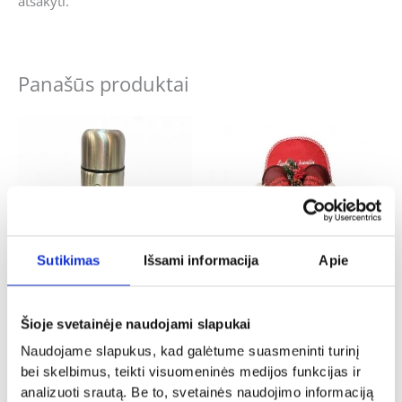
atsakyti.
Panašūs produktai
Sutikimas
Išsami informacija
Apie
Kalėdinės dovanos
Kalėdinės dovanos
Šioje svetainėje naudojami slapukai
Termosas „Šilčiausi linkėjimai”
Dovanų rinkinys „Šlepetė”
Naudojame slapukus, kad galėtume suasmeninti turinį
16.00
€
32.00
€
bei skelbimus, teikti visuomeninės medijos funkcijas ir
Į KREPŠELĮ
Į KREPŠELĮ
analizuoti srautą. Be to, svetainės naudojimo informaciją