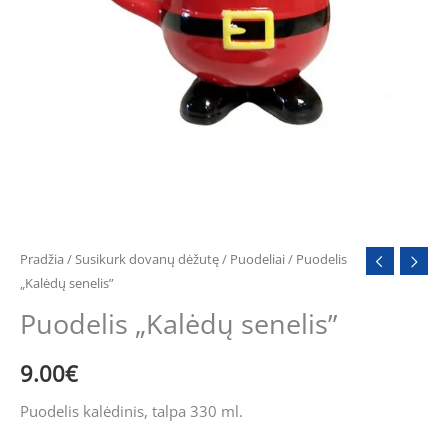
Pradžia
/
Susikurk dovanų dėžutę
/
Puodeliai
/ Puodelis
„Kalėdų senelis”
Puodelis „Kalėdų senelis”
9.00
€
Puodelis kalėdinis, talpa 330 ml.