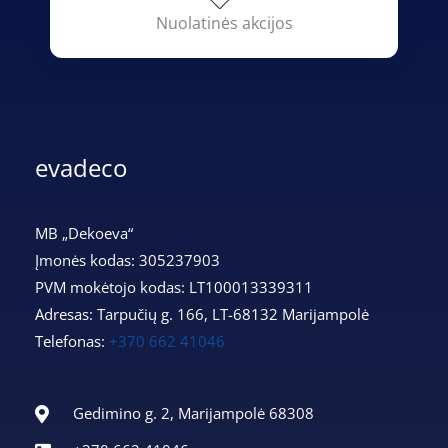
Nuolatinės akcijos
evadeco
MB „Dekoeva“
Įmonės kodas: 305237903
PVM mokėtojo kodas: LT100013339311
Adresas: Tarpučių g. 166, LT-68132 Marijampolė
Telefonas:
+370 662 41046
Gedimino g. 2, Marijampolė 68308