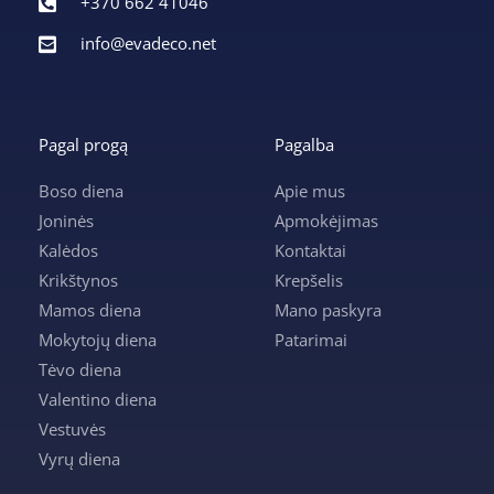
+370 662 41046
info@evadeco.net
Pagal progą
Pagalba
Boso diena
Apie mus
Joninės
Apmokėjimas
Kalėdos
Kontaktai
Krikštynos
Krepšelis
Mamos diena
Mano paskyra
Mokytojų diena
Patarimai
Tėvo diena
Valentino diena
Vestuvės
Vyrų diena