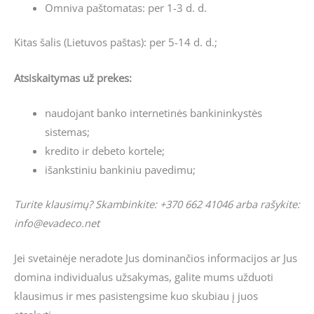
Omniva paštomatas: per 1-3 d. d.
Kitas šalis (Lietuvos paštas): per 5-14 d. d.;
Atsiskaitymas už prekes:
naudojant banko internetinės bankininkystės
sistemas;
kredito ir debeto kortele;
išankstiniu bankiniu pavedimu;
Turite klausimų? Skambinkite: +370 662 41046 arba rašykite:
info@evadeco.net
Jei svetainėje neradote Jus dominančios informacijos ar Jus
domina individualus užsakymas, galite mums užduoti
klausimus ir mes pasistengsime kuo skubiau į juos