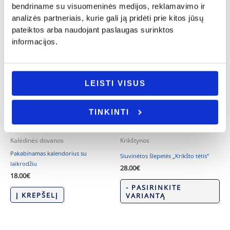
bendriname su visuomeninės medijos, reklamavimo ir
analizės partneriais, kurie gali ją pridėti prie kitos jūsų
pateiktos arba naudojant paslaugas surinktos
informacijos.
LEISTI VISUS
TINKINTI
Kalėdinės dovanos
Krikštynos
Pakabinamas kalendorius su
Siuvinėtos šlepetės „Krikšto tėtis”
laikrodžiu
28.00
€
18.00
€
- PASIRINKITE
Į KREPŠELĮ
VARIANTĄ