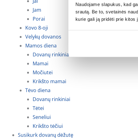
Jai
Naudojame slapukus, kad galė
Jam
srautą. Be to, svetainės nau
Porai
kurie gali ją pridėti prie kit
Kovo 8-oji
Velykų dovanos
Mamos diena
Dovanų rinkiniai
Mamai
Močiutei
Krikšto mamai
Tėvo diena
Dovanų rinkiniai
Tėtei
Seneliui
Krikšto tėčiui
Susikurk dovanų dėžutę