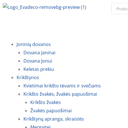
Pereiti
Produc
search
prie
turinio
Joninių dovanos
Dovana Janinai
Dovana Jonui
Keletas prekiu
Krikštynos
Kvietimai krikšto tėvams ir svečiams
Krikšto žvakės, žvakės papuošimai
Krikšto žvakės
Žvakės papuošimai
Krikštynų apranga, skraistės
Mergaitei