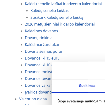
Kalėdų senelio laiškai ir advento kalendoriai
Kalėdų senelio laiškas
Susikurk Kalėdų senelio laišką
2026 metų sieniniai ir darbo kalendoriai
Kalėdinės dovanos
Dovanų rinkiniai
Kalėdiniai žaisliukai
Dovana šeimai, porai
Dovanos iki 15 eurų
Dovanos iki 10 eurų
Dovanos mokytojoms, auklėtojoms
Dovanos tėvams, krikšto tėvams ir seneliams
Dovanos vaikams
Sutikimas
Įvairios dovanos kalėdoms
Valentino diena
Šioje svetainėje naudojami 