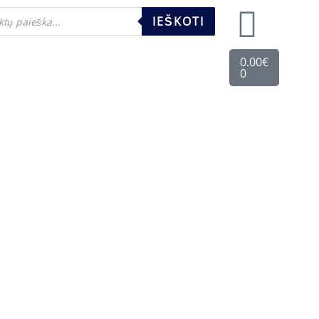
ts
IEŠKOTI
Cart
0.00
€
0