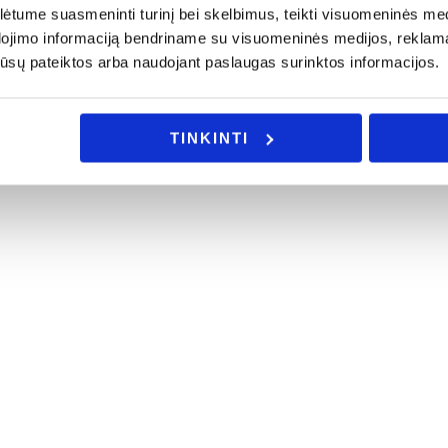
tume suasmeninti turinį bei skelbimus, teikti visuomeninės medij
dojimo informaciją bendriname su visuomeninės medijos, reklamav
os jūsų pateiktos arba naudojant paslaugas surinktos informacijos.
TINKINTI