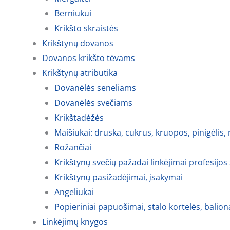
Berniukui
Krikšto skraistės
Krikštynų dovanos
Dovanos krikšto tėvams
Krikštynų atributika
Dovanėlės seneliams
Dovanėlės svečiams
Krikštadėžės
Maišiukai: druska, cukrus, kruopos, pinigėlis,
Rožančiai
Krikštynų svečių pažadai linkėjimai profesijos
Krikštynų pasižadėjimai, įsakymai
Angeliukai
Popieriniai papuošimai, stalo kortelės, balion
Linkėjimų knygos