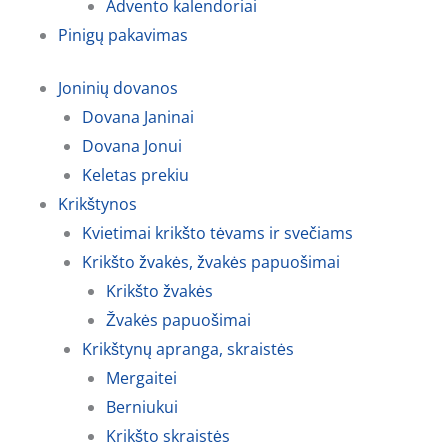
Advento kalendoriai
Pinigų pakavimas
Joninių dovanos
Dovana Janinai
Dovana Jonui
Keletas prekiu
Krikštynos
Kvietimai krikšto tėvams ir svečiams
Krikšto žvakės, žvakės papuošimai
Krikšto žvakės
Žvakės papuošimai
Krikštynų apranga, skraistės
Mergaitei
Berniukui
Krikšto skraistės