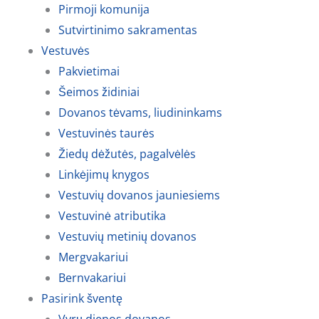
Pirmoji komunija
Sutvirtinimo sakramentas
Vestuvės
Pakvietimai
Šeimos židiniai
Dovanos tėvams, liudininkams
Vestuvinės taurės
Žiedų dėžutės, pagalvėlės
Linkėjimų knygos
Vestuvių dovanos jauniesiems
Vestuvinė atributika
Vestuvių metinių dovanos
Mergvakariui
Bernvakariui
Pasirink šventę