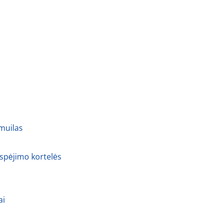
 muilas
 spėjimo kortelės
ai