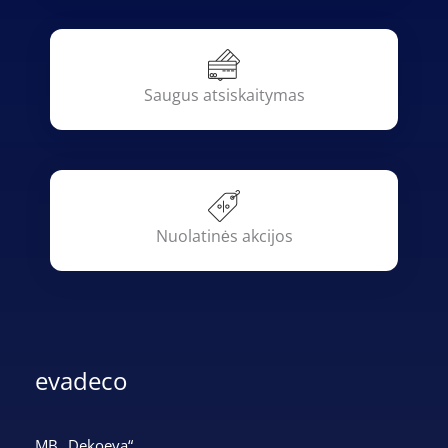
Saugus atsiskaitymas
Nuolatinės akcijos
evadeco
MB „Dekoeva“