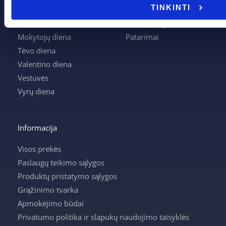
TINKINTI
Krikštynos
Krepšelis
Mamos diena
Mano paskyra
Mokytojų diena
Patarimai
Tėvo diena
Valentino diena
Vestuvės
Vyrų diena
Informacija
Visos prekės
Paslaugų teikimo sąlygos
Produktų pristatymo sąlygos
Grąžinimo tvarka
Apmokėjimo būdai
Privatumo politika ir slapukų naudojimo taisyklės