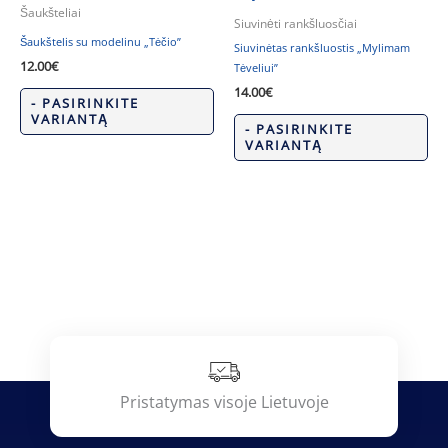
Šaukšteliai
Siuvinėti rankšluosčiai
Šaukštelis su modelinu „Tėčio”
Siuvinėtas rankšluostis „Mylimam
12.00
€
Tėveliui”
14.00
€
- PASIRINKITE
VARIANTĄ
- PASIRINKITE
VARIANTĄ
Pristatymas visoje Lietuvoje