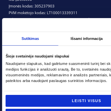
Įmonės kodas: 305237903
PVM mokėtojo kodas: LT100013339311
Adresas: Tarpučių g. 166, LT-68132 Marijampolė
Telefonas:
+370 662 41046
Sutikimas
Išsami informacija
Gedimino g. 2, Marijampolė 68308
+370 662 41046
Šioje svetainėje naudojami slapukai
info@evadeco.net
Naudojame slapukus, kad galėtume suasmeninti turinį bei sk
medijos funkcijas ir analizuoti srautą. Be to, svetainės naud
visuomeninės medijos, reklamavimo ir analizės partneriais, kuri
pateiktos arba naudojant paslaugas surinktos informacijos.
Pagal progą
Pagalba
Boso diena
Apie mus
LEISTI VISUS
Joninės
Apmokėjimas
Kalėdos
Kontaktai