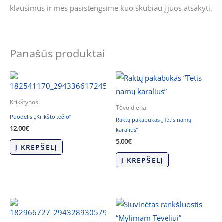
klausimus ir mes pasistengsime kuo skubiau į juos atsakyti.
Panašūs produktai
Krikštynos
Tėvo diena
Puodelis „Krikšto tėčio”
Raktų pakabukas „Tėtis namų
12.00
€
karalius”
5.00
€
Į KREPŠELĮ
Į KREPŠELĮ