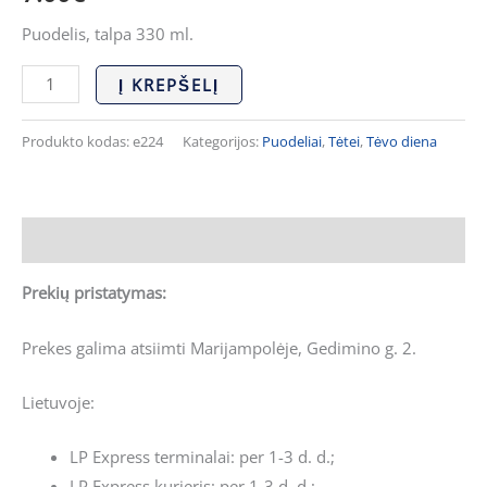
Puodelis, talpa 330 ml.
Į KREPŠELĮ
Produkto kodas:
e224
Kategorijos:
Puodeliai
,
Tėtei
,
Tėvo diena
Aprašymas
Prekių pristatymas:
Prekes galima atsiimti Marijampolėje, Gedimino g. 2.
Lietuvoje:
LP Express terminalai: per 1-3 d. d.;
LP Express kurjeris: per 1-3 d. d.;