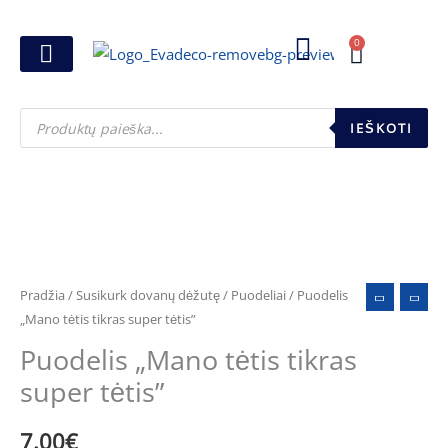
Pereiti
prie
0
Cart
turinio
Joninių dovanos
Pasirink šventę
Susikurk dovanų dėžutę
Pinigų pakavimas
Products
search
IEŠKOTI
produkto
kiekis:
Puodelis
Pradžia
/
Susikurk dovanų dėžutę
/
Puodeliai
/ Puodelis
"Mano
„Mano tėtis tikras super tėtis”
tėtis
Puodelis „Mano tėtis tikras
tikras
super tėtis”
super
tėtis"
7.00
€