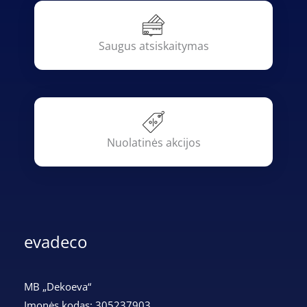
Saugus atsiskaitymas
Nuolatinės akcijos
evadeco
MB „Dekoeva“
Įmonės kodas: 305237903