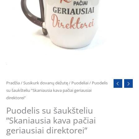
geriausiai
direktorei''
Pradžia
/
Susikurk dovanų dėžutę
/
Puodeliai
/ Puodelis
su šaukšteliu ”Skaniausia kava pačiai geriausiai
direktorei”
Puodelis su šaukšteliu
”Skaniausia kava pačiai
geriausiai direktorei”