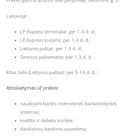
Prekes galima atsiimti Marijampolėje, Gedimino g. 2.
Lietuvoje:
LP Express terminalai: per 1-3 d. d.;
LP Express kurjeris: per 1-3 d. d.;
Lietuvos paštas: per 1-3 d. d.;
Omniva paštomatas: per 1-3 d. d.
Kitas šalis (Lietuvos paštas): per 5-14 d. d.;
Atsiskaitymas už prekes:
naudojant banko internetinės bankininkystės
sistemas;
kredito ir debeto kortele;
išankstiniu bankiniu pavedimu;