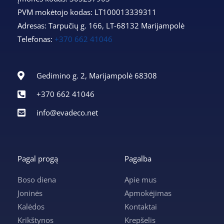
PVM mokėtojo kodas: LT100013339311
Adresas: Tarpučių g. 166, LT-68132 Marijampolė
Telefonas:
+370 662 41046
Gedimino g. 2, Marijampolė 68308
+370 662 41046
info@evadeco.net
Pagal progą
Pagalba
Boso diena
Apie mus
Joninės
Apmokėjimas
Kalėdos
Kontaktai
Krikštynos
Krepšelis