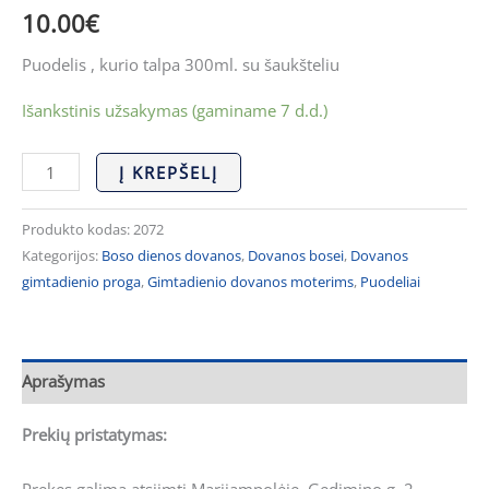
10.00
€
Puodelis , kurio talpa 300ml. su šaukšteliu
Išankstinis užsakymas (gaminame 7 d.d.)
Į KREPŠELĮ
Produkto kodas:
2072
Kategorijos:
Boso dienos dovanos
,
Dovanos bosei
,
Dovanos
gimtadienio proga
,
Gimtadienio dovanos moterims
,
Puodeliai
Aprašymas
Prekių pristatymas: