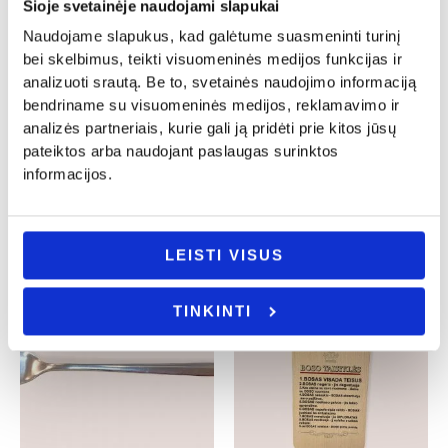
Šioje svetainėje naudojami slapukai
Naudojame slapukus, kad galėtume suasmeninti turinį
bei skelbimus, teikti visuomeninės medijos funkcijas ir
Boso dienos dovanos
Boso dienos dovanos
analizuoti srautą. Be to, svetainės naudojimo informaciją
Odinis raktų pakabukas „Šauniausia
Medinė pakaba „Bosas”
bendriname su visuomeninės medijos, reklamavimo ir
Bosė”
10.00
€
analizės partneriais, kurie gali ją pridėti prie kitos jūsų
12.00
€
pateiktos arba naudojant paslaugas surinktos
Į KREPŠELĮ
- PASIRINKITE
informacijos.
VARIANTĄ
LEISTI VISUS
TINKINTI