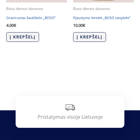
Boso dienos dovanos
Boso dienos dovanos
Graviruotas šaukštelis „BOSO”
Pjaustymo lentelė „BOSO taisyklės”
4.00
€
10.00
€
Į KREPŠELĮ
Į KREPŠELĮ
Pristatymas visoje Lietuvoje