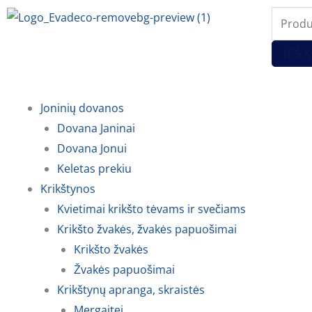
Pereiti
Produc
prie
search
turinio
IEŠK
Joninių dovanos
Dovana Janinai
Dovana Jonui
Keletas prekiu
Krikštynos
Kvietimai krikšto tėvams ir svečiams
Krikšto žvakės, žvakės papuošimai
Krikšto žvakės
Žvakės papuošimai
Krikštynų apranga, skraistės
Mergaitei