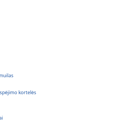
 muilas
 spėjimo kortelės
ai