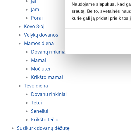
Jai
Naudojame slapukus, kad galė
Jam
srautą. Be to, svetainės nau
Porai
kurie gali ją pridėti prie kit
Kovo 8-oji
Velykų dovanos
Mamos diena
Dovanų rinkiniai
Mamai
Močiutei
Krikšto mamai
Tėvo diena
Dovanų rinkiniai
Tėtei
Seneliui
Krikšto tėčiui
Susikurk dovanų dėžutę