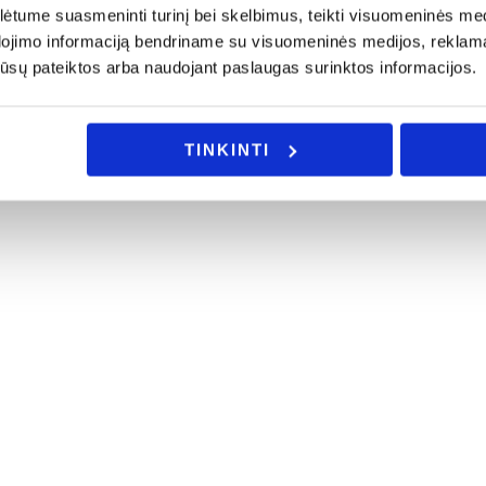
tume suasmeninti turinį bei skelbimus, teikti visuomeninės medij
dojimo informaciją bendriname su visuomeninės medijos, reklamav
os jūsų pateiktos arba naudojant paslaugas surinktos informacijos.
TINKINTI