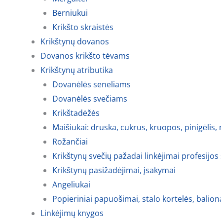
Berniukui
Krikšto skraistės
Krikštynų dovanos
Dovanos krikšto tėvams
Krikštynų atributika
Dovanėlės seneliams
Dovanėlės svečiams
Krikštadėžės
Maišiukai: druska, cukrus, kruopos, pinigėlis,
Rožančiai
Krikštynų svečių pažadai linkėjimai profesijos
Krikštynų pasižadėjimai, įsakymai
Angeliukai
Popieriniai papuošimai, stalo kortelės, balion
Linkėjimų knygos