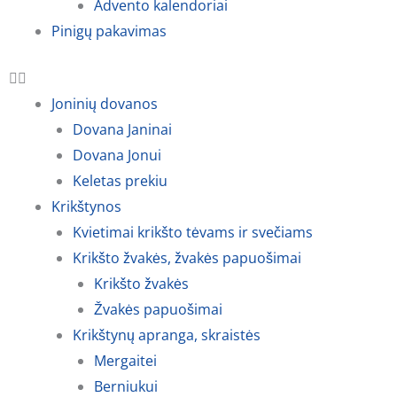
Advento kalendoriai
Pinigų pakavimas
Joninių dovanos
Dovana Janinai
Dovana Jonui
Keletas prekiu
Krikštynos
Kvietimai krikšto tėvams ir svečiams
Krikšto žvakės, žvakės papuošimai
Krikšto žvakės
Žvakės papuošimai
Krikštynų apranga, skraistės
Mergaitei
Berniukui