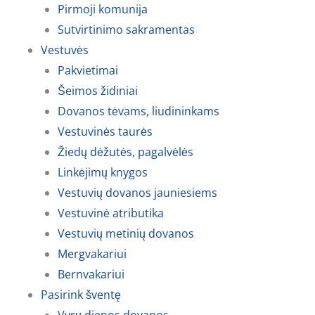
Pirmoji komunija
Sutvirtinimo sakramentas
Vestuvės
Pakvietimai
Šeimos židiniai
Dovanos tėvams, liudininkams
Vestuvinės taurės
Žiedų dėžutės, pagalvėlės
Linkėjimų knygos
Vestuvių dovanos jauniesiems
Vestuvinė atributika
Vestuvių metinių dovanos
Mergvakariui
Bernvakariui
Pasirink šventę