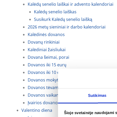
Kalėdų senelio laiškai ir advento kalendoriai
Kalėdų senelio laiškas
Susikurk Kalėdų senelio laišką
2026 metų sieniniai ir darbo kalendoriai
Kalėdinės dovanos
Dovanų rinkiniai
Kalėdiniai žaisliukai
Dovana šeimai, porai
Dovanos iki 15 eurų
Dovanos iki 10 eurų
Dovanos mokytojoms, auklėtojoms
Dovanos tėvams, krikšto tėvams ir seneliams
Dovanos vaikams
Sutikimas
Įvairios dovanos kalėdoms
Valentino diena
Šioje svetainėje naudojami 