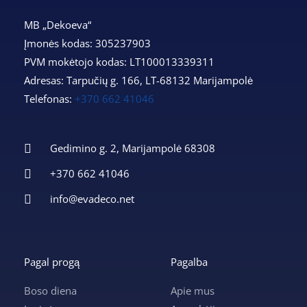
MB „Dekoeva“
Įmonės kodas: 305237903
PVM mokėtojo kodas: LT100013339311
Adresas: Tarpučių g. 166, LT-68132 Marijampolė
Telefonas:
+370 662 41046
Gedimino g. 2, Marijampolė 68308
+370 662 41046
info@evadeco.net
Pagal progą
Pagalba
Boso diena
Apie mus