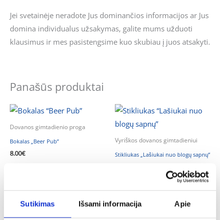
Jei svetainėje neradote Jus dominančios informacijos ar Jus
domina individualus užsakymas, galite mums užduoti
klausimus ir mes pasistengsime kuo skubiau į juos atsakyti.
Panašūs produktai
Dovanos gimtadienio proga
Vyriškos dovanos gimtadieniui
Bokalas „Beer Pub”
8.00
€
Stikliukas „Lašiukai nuo blogų sapnų”
6.00
€
Į KREPŠELĮ
- PASIRINKITE
VARIANTĄ
Sutikimas
Išsami informacija
Apie