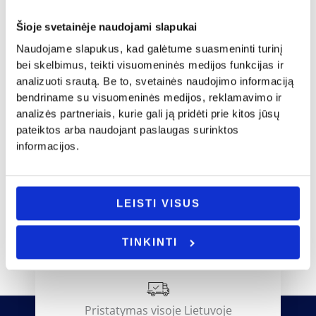
Šioje svetainėje naudojami slapukai
Dovanos gimtadienio proga
Naudojame slapukus, kad galėtume suasmeninti turinį
bei skelbimus, teikti visuomeninės medijos funkcijas ir
Dovanos gimtadienio proga
Plaktukas „Įkalk”
analizuoti srautą. Be to, svetainės naudojimo informaciją
12.00
€
Pjaustymo lentelė „Pirties taisyklės”
bendriname su visuomeninės medijos, reklamavimo ir
10.00
€
Į KREPŠELĮ
analizės partneriais, kurie gali ją pridėti prie kitos jūsų
Į KREPŠELĮ
pateiktos arba naudojant paslaugas surinktos
informacijos.
LEISTI VISUS
TINKINTI
Pristatymas visoje Lietuvoje