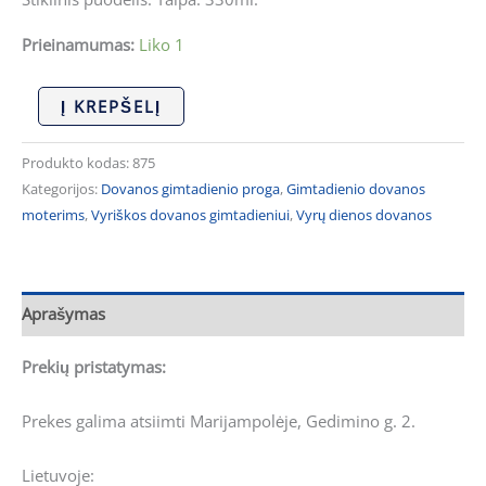
Prieinamumas:
Liko 1
Į KREPŠELĮ
Produkto kodas:
875
Kategorijos:
Dovanos gimtadienio proga
,
Gimtadienio dovanos
moterims
,
Vyriškos dovanos gimtadieniui
,
Vyrų dienos dovanos
Aprašymas
Prekių pristatymas:
Prekes galima atsiimti Marijampolėje, Gedimino g. 2.
Lietuvoje: