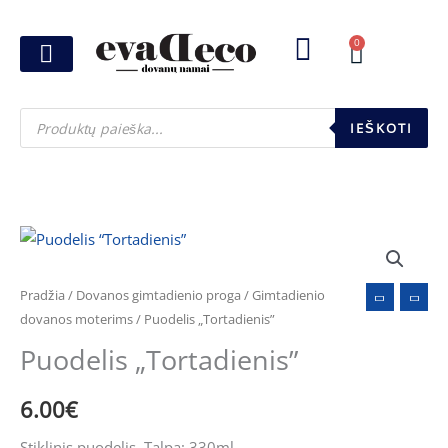
Pereiti
prie
0
Cart
turinio
Joninių dovanos
Pasirink šventę
Susikurk dovanų dėžutę
Pinigų pakavimas
Products
search
IEŠKOTI
produkto
kiekis:
Puodelis
Pradžia
/
Dovanos gimtadienio proga
/
Gimtadienio
"Tortadienis"
dovanos moterims
/ Puodelis „Tortadienis”
Puodelis „Tortadienis”
6.00
€
Stiklinis puodelis. Talpa: 330ml.