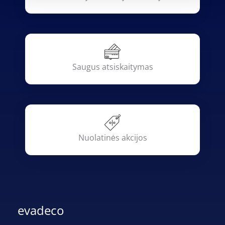
Saugus atsiskaitymas
Nuolatinės akcijos
evadeco