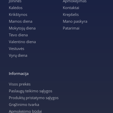
Joninės
Apmokėjimas
Kalėdos
Kontaktai
Krikštynos
Krepšelis
Mamos diena
Mano paskyra
Mokytojų diena
Patarimai
Tėvo diena
Valentino diena
Vestuvės
Vyrų diena
Informacija
Visos prekės
Paslaugų teikimo sąlygos
Produktų pristatymo sąlygos
Grąžinimo tvarka
Apmokėjimo būdai