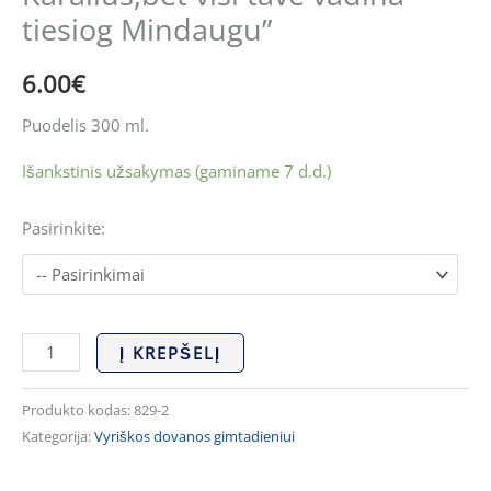
visi
tiesiog Mindaugu”
tave
vadina
6.00
€
tiesiog
Puodelis 300 ml.
Mindaugu''
Išankstinis užsakymas (gaminame 7 d.d.)
Pasirinkite:
Į KREPŠELĮ
Produkto kodas:
829-2
Kategorija:
Vyriškos dovanos gimtadieniui