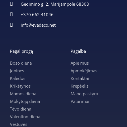
Gedimino g. 2, Marijampolė 68308
+370 662 41046
info@evadeco.net
Pagal progą
Pagalba
Boso diena
Apie mus
Joninės
Apmokėjimas
Kalėdos
Kontaktai
Krikštynos
Krepšelis
Mamos diena
Mano paskyra
Mokytojų diena
Patarimai
Tėvo diena
Valentino diena
Vestuvės