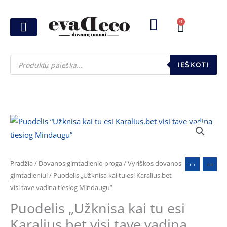
Pereiti
prie
0
Cart
turinio
Joninių dovanos
Pasirink šventę
Susikurk dovanų dėžutę
Pinigų pakavimas
Products
search
IEŠKOTI
produkto
kiekis:
Puodelis
"Užknisa
Pradžia
/
Dovanos gimtadienio proga
/
Vyriškos dovanos
kai
gimtadieniui
/ Puodelis „Užknisa kai tu esi Karalius,bet
visi tave vadina tiesiog Mindaugu”
tu
esi
Puodelis „Užknisa kai tu esi
Karalius,bet
Karalius,bet visi tave vadina