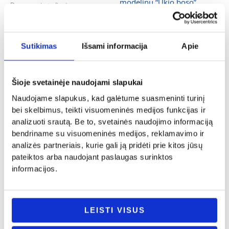
Dovanos gimtadienio proga
Dovanos gimtadienio proga
Taupyklė „Traktorius”
Puodelis dekoruotas modelinu
24.00
€
„Super senelis”
Sutikimas
Išsami informacija
Apie
Į KREPŠELĮ
24.00
€
- PASIRINKITE
VARIANTĄ
Šioje svetainėje naudojami slapukai
Naudojame slapukus, kad galėtume suasmeninti turinį
bei skelbimus, teikti visuomeninės medijos funkcijas ir
analizuoti srautą. Be to, svetainės naudojimo informaciją
bendriname su visuomeninės medijos, reklamavimo ir
analizės partneriais, kurie gali ją pridėti prie kitos jūsų
pateiktos arba naudojant paslaugas surinktos
Dovanos gimtadienio proga
Dovanos gimtadienio proga
informacijos.
Siuvinėtas rankšluostis
Siuvinėtas rankšluostis „Fūra”
„Sportininkas”
14.00
€
14.00
€
- PASIRINKITE
LEISTI VISUS
- PASIRINKITE
VARIANTĄ
VARIANTĄ