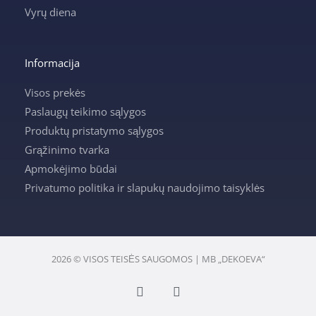
Vyrų diena
Informacija
Visos prekės
Paslaugų teikimo sąlygos
Produktų pristatymo sąlygos
Grąžinimo tvarka
Apmokėjimo būdai
Privatumo politika ir slapukų naudojimo taisyklės
2026 © VISOS TEISĖS SAUGOMOS | MB „DEKOEVA“
F
I
a
n
c
s