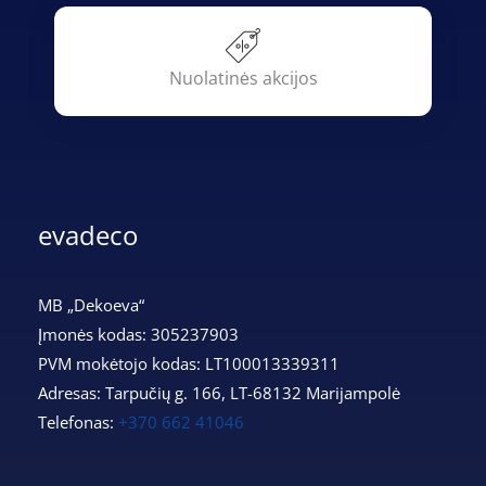
Nuolatinės akcijos
evadeco
MB „Dekoeva“
Įmonės kodas: 305237903
PVM mokėtojo kodas: LT100013339311
Adresas: Tarpučių g. 166, LT-68132 Marijampolė
Telefonas:
+370 662 41046