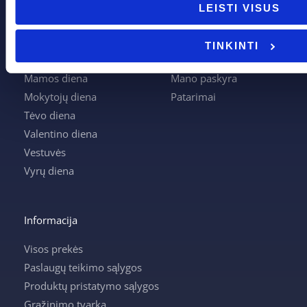
Boso diena
Apie mus
LEISTI VISUS
Joninės
Apmokėjimas
Kalėdos
Kontaktai
TINKINTI
Krikštynos
Krepšelis
Mamos diena
Mano paskyra
Mokytojų diena
Patarimai
Tėvo diena
Valentino diena
Vestuvės
Vyrų diena
Informacija
Visos prekės
Paslaugų teikimo sąlygos
Produktų pristatymo sąlygos
Grąžinimo tvarka