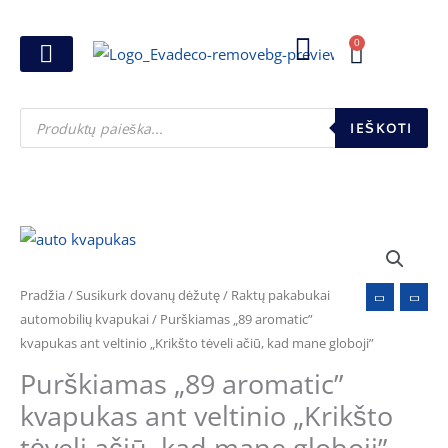
Pereiti
prie
0
Cart
turinio
Joninių dovanos
Pasirink šventę
Susikurk dovanų dėžutę
Pinigų pakavimas
Products
search
IEŠKOTI
produkto
kiekis:
Purškiamas
Pradžia
/
Susikurk dovanų dėžutę
/
Raktų pakabukai
"89
automobilių kvapukai
/ Purškiamas „89 aromatic”
kvapukas ant veltinio „Krikšto tėveli ačiū, kad mane globoji”
aromatic"
kvapukas
Purškiamas „89 aromatic”
ant
kvapukas ant veltinio „Krikšto
veltinio
tėveli ačiū, kad mane globoji”