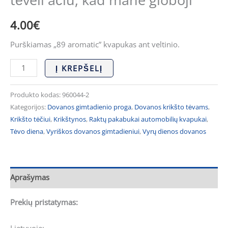
"Krikšto
tėveli
4.00
€
ačiū,
Purškiamas „89 aromatic” kvapukas ant veltinio.
kad
mane
Į KREPŠELĮ
globoji"
Produkto kodas:
960044-2
Kategorijos:
Dovanos gimtadienio proga
,
Dovanos krikšto tėvams
,
Krikšto tėčiui
,
Krikštynos
,
Raktų pakabukai automobilių kvapukai
,
Tėvo diena
,
Vyriškos dovanos gimtadieniui
,
Vyrų dienos dovanos
Aprašymas
Prekių pristatymas:
Lietuvoje: