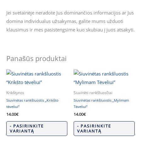
Jei svetainėje neradote Jus dominančios informacijos ar Jus
domina individualus užsakymas, galite mums užduoti
klausimus ir mes pasistengsime kuo skubiau į juos atsakyti.
Panašūs produktai
Krikštynos
Siuvinėti rankšluosčiai
Siuvinėtas rankšluostis „Krikšto
Siuvinėtas rankšluostis „Mylimam
tėveliui”
Tėveliui”
14.00
€
14.00
€
- PASIRINKITE
- PASIRINKITE
VARIANTĄ
VARIANTĄ