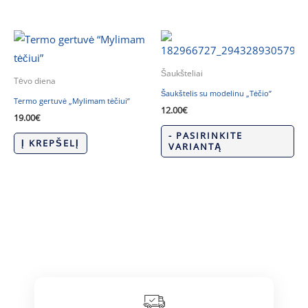
Šaukšteliai
Tėvo diena
Šaukštelis su modelinu „Tėčio”
Termo gertuvė „Mylimam tėčiui”
12.00
€
19.00
€
- PASIRINKITE
Į KREPŠELĮ
VARIANTĄ