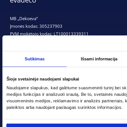
evadeco
MB „Dekoeva“
Įmonės kodas: 305237903
PVM mokėtojo kodas: LT100013339311
Adresas: Tarpučių g. 166, LT-68132 Marijampolė
Telefonas:
+370 662 41046
Sutikimas
Išsami informacija
Gedimino g. 2, Marijampolė 68308
Šioje svetainėje naudojami slapukai
+370 662 41046
Naudojame slapukus, kad galėtume suasmeninti turinį bei sk
info@evadeco.net
medijos funkcijas ir analizuoti srautą. Be to, svetainės naud
visuomeninės medijos, reklamavimo ir analizės partneriais, kuri
pateiktos arba naudojant paslaugas surinktos informacijos.
Pagal progą
Pagalba