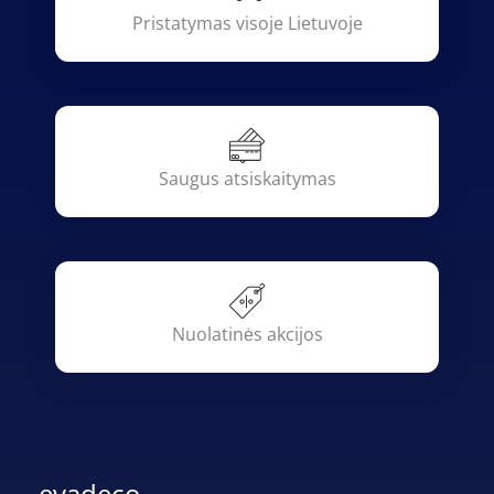
Pristatymas visoje Lietuvoje
Saugus atsiskaitymas
Nuolatinės akcijos