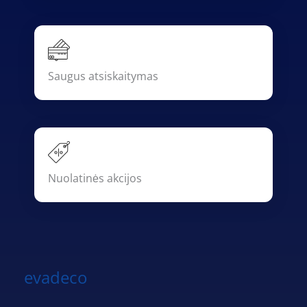
Saugus atsiskaitymas
Nuolatinės akcijos
evadeco