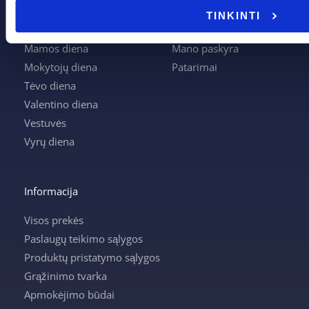
Kalėdos
Kontaktai
TINKINTI
Krikštynos
Krepšelis
Mamos diena
Mano paskyra
Mokytojų diena
Patarimai
Tėvo diena
Valentino diena
Vestuvės
Vyrų diena
Informacija
Visos prekės
Paslaugų teikimo sąlygos
Produktų pristatymo sąlygos
Grąžinimo tvarka
Apmokėjimo būdai