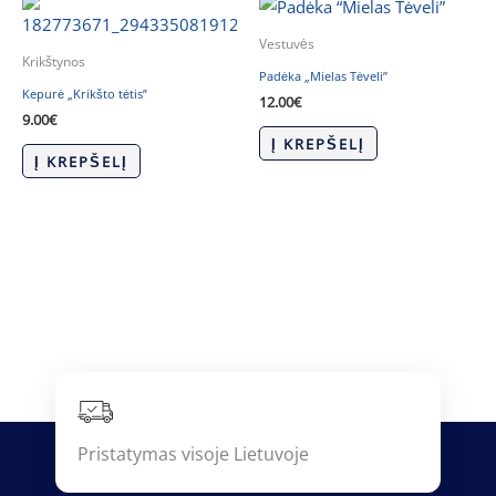
Vestuvės
Krikštynos
Padėka „Mielas Tėveli”
Kepurė „Krikšto tėtis”
12.00
€
9.00
€
Į KREPŠELĮ
Į KREPŠELĮ
Pristatymas visoje Lietuvoje