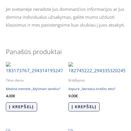
Jei svetainėje neradote Jus dominančios informacijos ar Jus
domina individualus užsakymas, galite mums užduoti
klausimus ir mes pasistengsime kuo skubiau į juos atsakyti.
Panašūs produktai
Tėvo diena
Krikštynos
Medinė mentelė „Mylimam seneliui”
Kepurė „Nerealus krikšto tėtis”
4.00
€
9.00
€
Į KREPŠELĮ
Į KREPŠELĮ