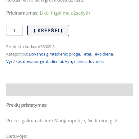
Prieinamumas:
Liko 1 (galime užsakyti)
Į KREPŠELĮ
Produkto kodas:
d56009-3
Kategorijos:
Dovanos gimtadienio proga
,
Tėtei
,
Tėvo diena
,
Vyriškos dovanos gimtadieniui
,
Vyrų dienos dovanos
Aprašymas
Prekių pristatymas:
Prekes galima atsiimti Marijampolėje, Gedimino g. 2.
Lietuvoje: