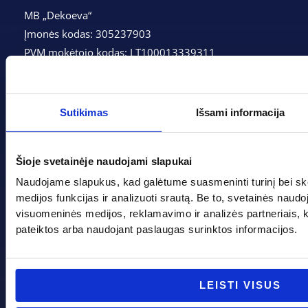
MB „Dekoeva“
Įmonės kodas: 305237903
PVM mokėtojo kodas: LT100013339311
Adresas: Tarpučių g. 166, LT-68132 Marijampolė
Telefonas:
+370 662 41046
Sutikimas
Išsami informacija
Gedimino g. 2, Marijampolė 68308
Šioje svetainėje naudojami slapukai
+370 662 41046
Naudojame slapukus, kad galėtume suasmeninti turinį bei sk
info@evadeco.net
medijos funkcijas ir analizuoti srautą. Be to, svetainės naud
visuomeninės medijos, reklamavimo ir analizės partneriais, kuri
pateiktos arba naudojant paslaugas surinktos informacijos.
Pagal progą
Pagalba
Boso diena
Apie mus
LEISTI VISUS
Joninės
Apmokėjimas