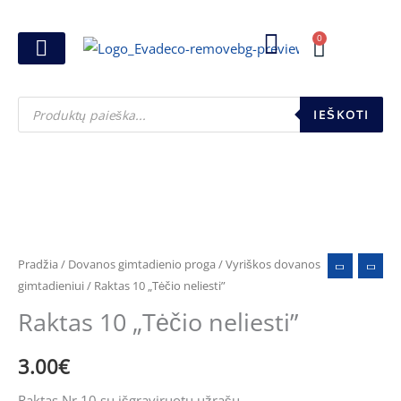
Pereiti
prie
0
Cart
turinio
Joninių dovanos
Pasirink šventę
Susikurk dovanų dėžutę
Pinigų pakavimas
Products
search
IEŠKOTI
produkto
kiekis:
Raktas
Pradžia
/
Dovanos gimtadienio proga
/
Vyriškos dovanos
10
gimtadieniui
/ Raktas 10 „Tėčio neliesti”
"Tėčio
Raktas 10 „Tėčio neliesti”
neliesti"
3.00
€
Raktas Nr.10 su išgraviruotu užrašu.