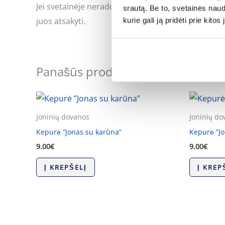
Jei svetainėje neradote Jus dominančios informac
srautą. Be to, svetainės nau
juos atsakyti.
kurie gali ją pridėti prie kit
Panašūs produktai
Joninių dovanos
Joninių do
Kepurė ”Jonas su karūna”
Kepurė ”Jo
9.00
€
9.00
€
Į KREPŠELĮ
Į KREP