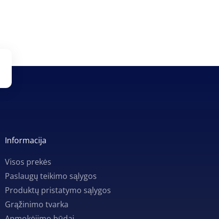
Informacija
Visos prekės
Paslaugų teikimo sąlygos
Produktų pristatymo sąlygos
Grąžinimo tvarka
Apmokėjimo būdai