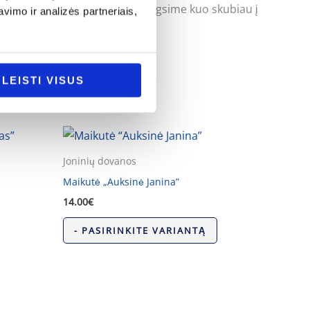
uoti klausimus ir mes pasistengsime kuo skubiau į
imo ir analizės partneriais,
LEISTI VISUS
Joninių dovanos
Maikutė „Auksinė Janina”
14.00
€
- PASIRINKITE VARIANTĄ