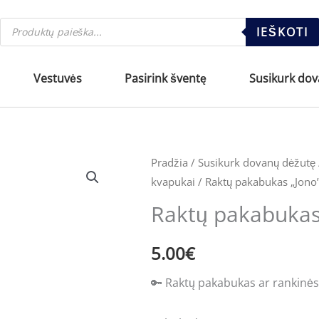
Products
IEŠKOTI
search
Vestuvės
Pasirink šventę
Susikurk do
Pradžia
/
Susikurk dovanų dėžutę
kvapukai
/ Raktų pakabukas „Jono
Raktų pakabukas
5.00
€
🔑 Raktų pakabukas ar rankinės