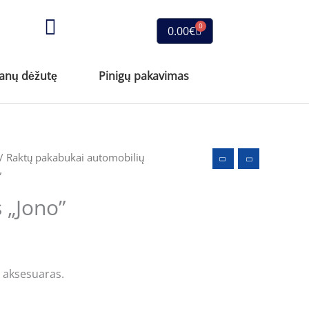
0
Cart
0.00
€
vanų dėžutę
Pinigų pakavimas
/
Raktų pakabukai automobilių
”
 „Jono”
 aksesuaras.