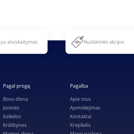
us atsiskaitymas
Nuolatinės akcijos
Pagal progą
Pagalba
Boso diena
Apie mus
Joninės
Apmokėjimas
Kalėdos
Kontaktai
Krikštynos
Krepšelis
Mamos diena
Mano paskyra