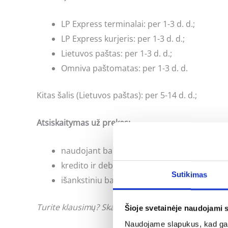
LP Express terminalai: per 1-3 d. d.;
LP Express kurjeris: per 1-3 d. d.;
Lietuvos paštas: per 1-3 d. d.;
Omniva paštomatas: per 1-3 d. d.
Kitas šalis (Lietuvos paštas): per 5-14 d. d.;
Atsiskaitymas už prekes:
naudojant banko internetinės bankininkyst
kredito ir debeto kortele;
Sutikimas
išankstiniu bankiniu pavedimu;
Turite klausimų? Skambinkite: +370 662 41046 arb
Šioje svetainėje naudojami 
Naudojame slapukus, kad galė