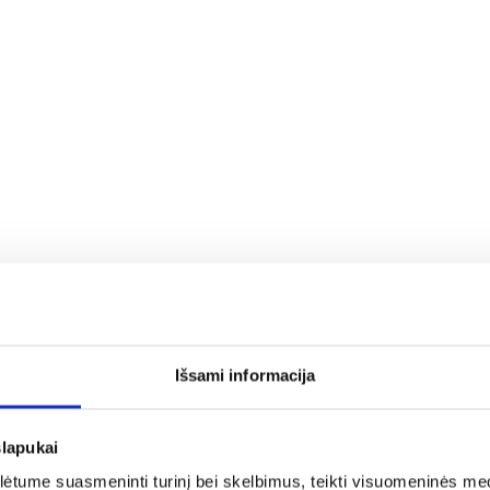
ės sistemas;
Išsami informacija
a rašykite: info@evadeco.net
slapukai
tume suasmeninti turinį bei skelbimus, teikti visuomeninės medij