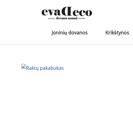
Pereiti
prie
turinio
Joninių dovanos
Krikštynos