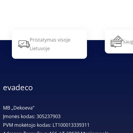
Pristatymas visoje
Saug
Lietuvoje
evadeco
MB „Dekoeva“
Įmonės kodas: 305237903
PVM mokėtojo kodas: LT100013339311