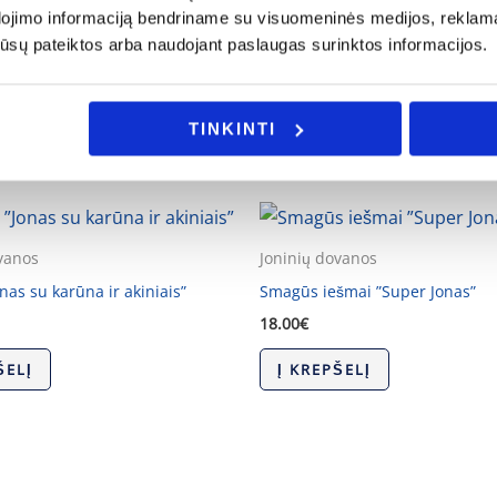
ijos ar Jus domina individualus užsakymas, galite mums užd
dojimo informaciją bendriname su visuomeninės medijos, reklamav
os jūsų pateiktos arba naudojant paslaugas surinktos informacijos.
TINKINTI
vanos
Joninių dovanos
nas su karūna ir akiniais”
Smagūs iešmai ”Super Jonas”
18.00
€
ŠELĮ
Į KREPŠELĮ