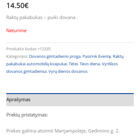
14.50
€
Raktų pakabukas – puiki dovana .
Neturime
Produkto kodas:
r12335
Kategorijos:
Dovanos gimtadienio proga
,
Pasirink šventę
,
Raktų
pakabukai automobilių kvapukai
,
Tėtei
,
Tėvo diena
,
Vyriškos
dovanos gimtadieniui
,
Vyrų dienos dovanos
Aprašymas
Prekių pristatymas:
Prekes galima atsiimti Marijampolėje, Gedimino g. 2.