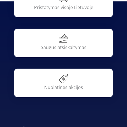
Pristatymas visoje Lietuvoje
Saugus atsiskaitymas
Nuolatinės akcijos