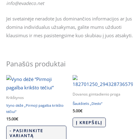
info@evadeco.net
Jei svetainėje neradote Jus dominančios informacijos ar Jus
domina individualus užsakymas, galite mums užduoti
klausimus ir mes pasistengsime kuo skubiau į juos atsakyti.
Panašūs produktai
Dovanos gimtadienio proga
Krikštynos
Šaukštelis „Diedo”
Vyno dėžė „Pirmoji pagalba krikšto
5.00
€
tėčiui”
15.00
€
Į KREPŠELĮ
- PASIRINKITE
VARIANTĄ