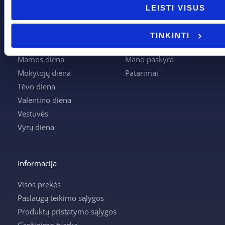
Boso diena
Apie mus
LEISTI VISUS
Joninės
Apmokėjimas
Kalėdos
Kontaktai
TINKINTI
Krikštynos
Krepšelis
Mamos diena
Mano paskyra
Mokytojų diena
Patarimai
Tėvo diena
Valentino diena
Vestuvės
Vyrų diena
Informacija
Visos prekės
Paslaugų teikimo sąlygos
Produktų pristatymo sąlygos
Grąžinimo tvarka