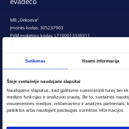
evadeco
MB „Dekoeva“
Įmonės kodas: 305237903
PVM mokėtojo kodas: LT100013339311
Adresas: Tarpučių g. 166, LT-68132 Marijampolė
Telefonas:
+370 662 41046
Sutikimas
Išsami informacija
Gedimino g. 2, Marijampolė 68308
Šioje svetainėje naudojami slapukai
+370 662 41046
Naudojame slapukus, kad galėtume suasmeninti turinį bei sk
info@evadeco.net
medijos funkcijas ir analizuoti srautą. Be to, svetainės naud
visuomeninės medijos, reklamavimo ir analizės partneriais, kuri
pateiktos arba naudojant paslaugas surinktos informacijos.
Pagal progą
Pagalba