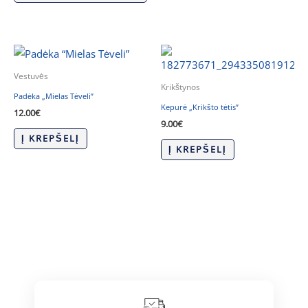
Vestuvės
Krikštynos
Padėka „Mielas Tėveli”
Kepurė „Krikšto tėtis”
12.00
€
9.00
€
Į KREPŠELĮ
Į KREPŠELĮ