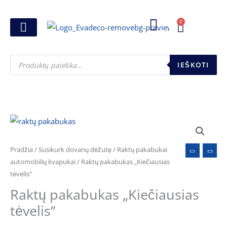
Pereiti
prie
0
Cart
turinio
Joninių dovanos
Pasirink šventę
Susikurk dovanų dėžutę
Pinigų pakavimas
Products
search
IEŠKOTI
Pradžia
/
Susikurk dovanų dėžutę
/
Raktų pakabukai
automobilių kvapukai
/ Raktų pakabukas „Kiečiausias
tėvelis”
Raktų pakabukas „Kiečiausias
tėvelis”