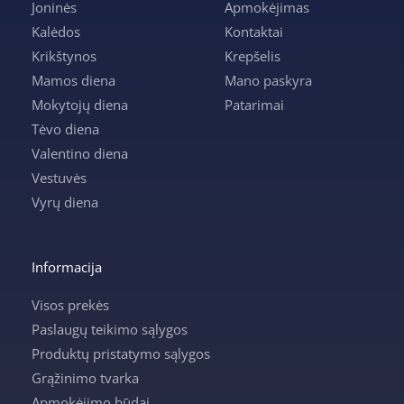
Joninės
Apmokėjimas
Kalėdos
Kontaktai
Krikštynos
Krepšelis
Mamos diena
Mano paskyra
Mokytojų diena
Patarimai
Tėvo diena
Valentino diena
Vestuvės
Vyrų diena
Informacija
Visos prekės
Paslaugų teikimo sąlygos
Produktų pristatymo sąlygos
Grąžinimo tvarka
Apmokėjimo būdai