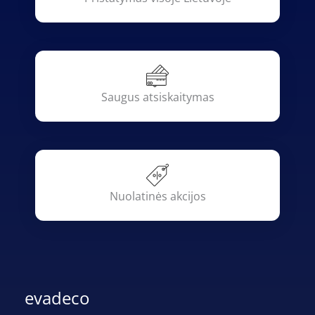
Saugus atsiskaitymas
Nuolatinės akcijos
evadeco