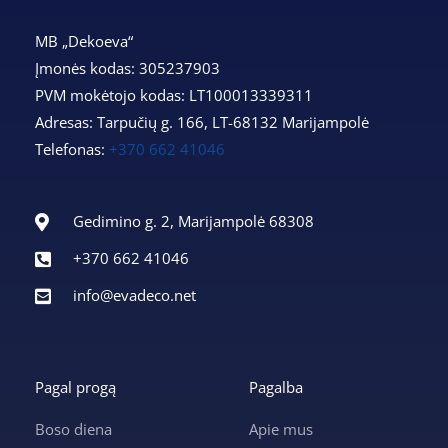
MB „Dekoeva“
Įmonės kodas: 305237903
PVM mokėtojo kodas: LT100013339311
Adresas: Tarpučių g. 166, LT-68132 Marijampolė
Telefonas:
+370 662 41046
Gedimino g. 2, Marijampolė 68308
+370 662 41046
info@evadeco.net
Pagal progą
Pagalba
Boso diena
Apie mus