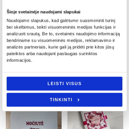
Šioje svetainėje naudojami slapukai
Naudojame slapukus, kad galėtume suasmeninti turinį
bei skelbimus, teikti visuomeninės medijos funkcijas ir
analizuoti srautą. Be to, svetainės naudojimo informaciją
Mamos diena
Mamos diena
bendriname su visuomeninės medijos, reklamavimo ir
Pirkinių maišelis „Baba pareis vėliau”
Pirkinių maišelis „Mama”
analizės partneriais, kurie gali ją pridėti prie kitos jūsų
8.00
€
8.00
€
pateiktos arba naudojant paslaugas surinktos
informacijos.
- PASIRINKITE
- PASIRINKITE
VARIANTĄ
VARIANTĄ
LEISTI VISUS
TINKINTI