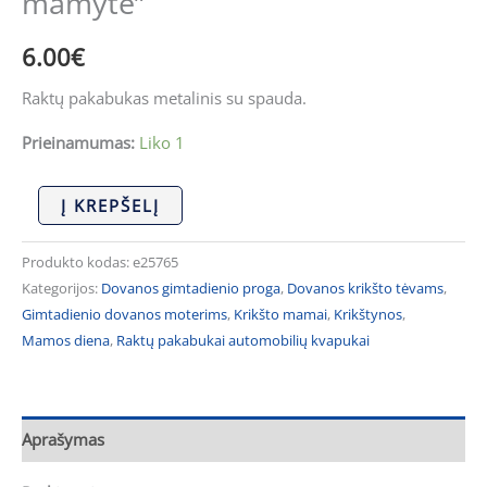
mamytė”
6.00
€
Raktų pakabukas metalinis su spauda.
Prieinamumas:
Liko 1
Į KREPŠELĮ
Produkto kodas:
e25765
Kategorijos:
Dovanos gimtadienio proga
,
Dovanos krikšto tėvams
,
Gimtadienio dovanos moterims
,
Krikšto mamai
,
Krikštynos
,
Mamos diena
,
Raktų pakabukai automobilių kvapukai
Aprašymas