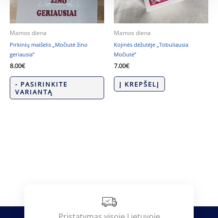
Mamos diena
Mamos diena
Pirkinių maišelis „Močiutė žino
Kojinės dėžutėje „Tobuliausia
geriausia”
Močiutė”
8.00
€
7.00
€
- PASIRINKITE
Į KREPŠELĮ
VARIANTĄ
Pristatymas visoje Lietuvoje