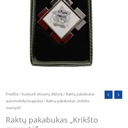
Pradžia
/
Susikurk dovanų dėžutę
/
Raktų pakabukai
automobilių kvapukai
/ Raktų pakabukas „Krikšto
mamytė”
Raktų pakabukas „Krikšto