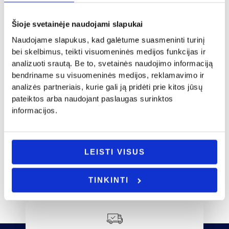
Šioje svetainėje naudojami slapukai
Naudojame slapukus, kad galėtume suasmeninti turinį
bei skelbimus, teikti visuomeninės medijos funkcijas ir
Krikštynos
Krikštynos
analizuoti srautą. Be to, svetainės naudojimo informaciją
Puodelis „Krikšto tėčio”
Puodelis „Kai dievas dalino”
bendriname su visuomeninės medijos, reklamavimo ir
12.00
€
9.00
€
analizės partneriais, kurie gali ją pridėti prie kitos jūsų
pateiktos arba naudojant paslaugas surinktos
Į KREPŠELĮ
Į KREPŠELĮ
informacijos.
LEISTI VISUS
TINKINTI