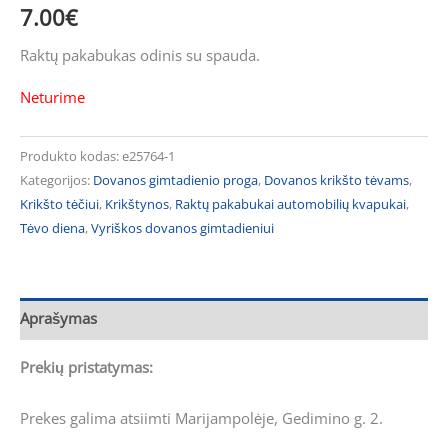
7.00
€
Raktų pakabukas odinis su spauda.
Neturime
Produkto kodas:
e25764-1
Kategorijos:
Dovanos gimtadienio proga
,
Dovanos krikšto tėvams
,
Krikšto tėčiui
,
Krikštynos
,
Raktų pakabukai automobilių kvapukai
,
Tėvo diena
,
Vyriškos dovanos gimtadieniui
Aprašymas
Prekių pristatymas:
Prekes galima atsiimti Marijampolėje, Gedimino g. 2.