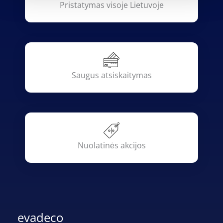
Pristatymas visoje Lietuvoje
Saugus atsiskaitymas
Nuolatinės akcijos
evadeco