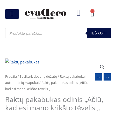
Pereiti
prie
0
Cart
turinio
Joninių dovanos
Pasirink šventę
Susikurk dovanų dėžutę
Pinigų pakavimas
Products
search
IEŠKOTI
Pradžia
/
Susikurk dovanų dėžutę
/
Raktų pakabukai
automobilių kvapukai
/ Raktų pakabukas odinis „Ačiū,
kad esi mano krikšto tėvelis „
Raktų pakabukas odinis „Ačiū,
kad esi mano krikšto tėvelis „