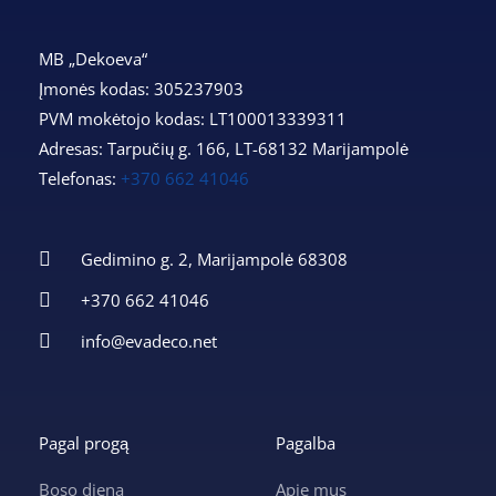
MB „Dekoeva“
Įmonės kodas: 305237903
PVM mokėtojo kodas: LT100013339311
Adresas: Tarpučių g. 166, LT-68132 Marijampolė
Telefonas:
+370 662 41046
Gedimino g. 2, Marijampolė 68308
+370 662 41046
info@evadeco.net
Pagal progą
Pagalba
Boso diena
Apie mus