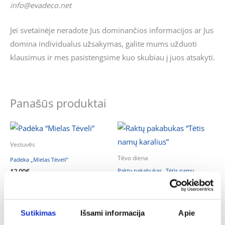
info@evadeco.net
Jei svetainėje neradote Jus dominančios informacijos ar Jus
domina individualus užsakymas, galite mums užduoti
klausimus ir mes pasistengsime kuo skubiau į juos atsakyti.
Panašūs produktai
Vestuvės
Tėvo diena
Padėka „Mielas Tėveli”
Raktų pakabukas „Tėtis namų
12.00
€
karalius”
Į KREPŠELĮ
5.00
€
Į KREPŠELĮ
Sutikimas
Išsami informacija
Apie