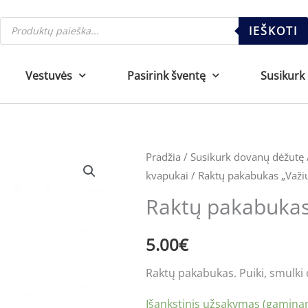
Products
IEŠKOTI
search
Vestuvės
Pasirink šventę
Susikurk
produkto
Pradžia
/
Susikurk dovanų dėžutę
kvapukai
/ Raktų pakabukas „Važiu
kiekis:
Raktų
Raktų pakabukas 
pakabukas
"Važiuok
5.00
€
kur
Raktų pakabukas. Puiki, smulki 
nori"
Išankstinis užsakymas (gaminam