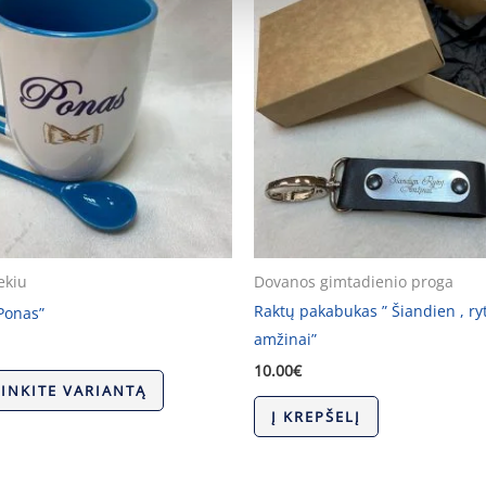
ekiu
Dovanos gimtadienio proga
Raktų pakabukas ” Šiandien , ryt
Ponas”
amžinai”
10.00
€
RINKITE VARIANTĄ
Į KREPŠELĮ