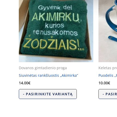
Dovanos gimtadienio proga
Keletas pr
Siuvinėtas rankšluostis „Akimirka”
Puodelis „
14.00
€
10.00
€
- PASIRINKITE VARIANTĄ
- PASI