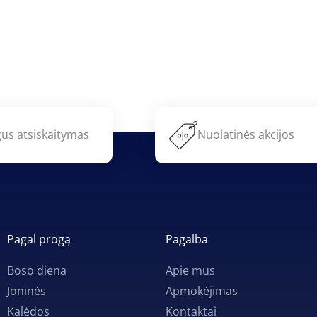
us atsiskaitymas
Nuolatinės akcijos
Pagal progą
Pagalba
Boso diena
Apie mus
Joninės
Apmokėjimas
Kalėdos
Kontaktai