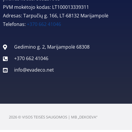
PVM mokėtojo kodas: LT100013339311
Adresas: Tarpučių g. 166, LT-68132 Marijampolė
Telefonas:
+370 662 41046
Gedimino g. 2, Marijampolė 68308
+370 662 41046
info@evadeco.net
2026 © VISOS TEISĖS SAUGOMOS | MB „DEKOEVA“