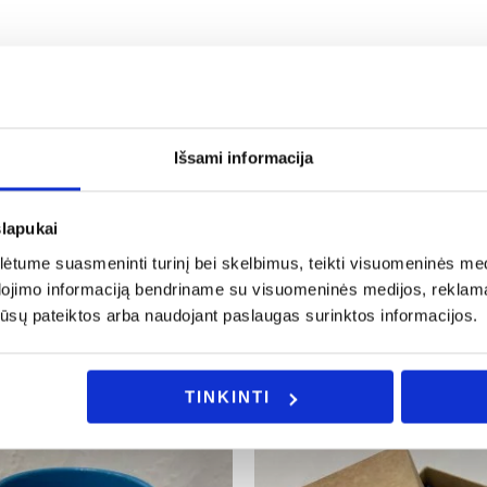
ės sistemas;
Išsami informacija
a rašykite: info@evadeco.net
slapukai
ijos ar Jus domina individualus užsakymas, galite mums užd
tume suasmeninti turinį bei skelbimus, teikti visuomeninės medij
dojimo informaciją bendriname su visuomeninės medijos, reklamav
os jūsų pateiktos arba naudojant paslaugas surinktos informacijos.
TINKINTI