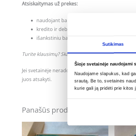
Atsiskaitymas už prekes:
naudojant banko internetinės bankininkyst
kredito ir debeto kortele;
išankstiniu bankiniu pavedimu;
Sutikimas
Turite klausimų? Skambinkite: +370 662 41046 arb
Šioje svetainėje naudojami 
Jei svetainėje neradote Jus dominančios informac
Naudojame slapukus, kad galė
juos atsakyti.
srautą. Be to, svetainės nau
kurie gali ją pridėti prie kit
Panašūs produktai