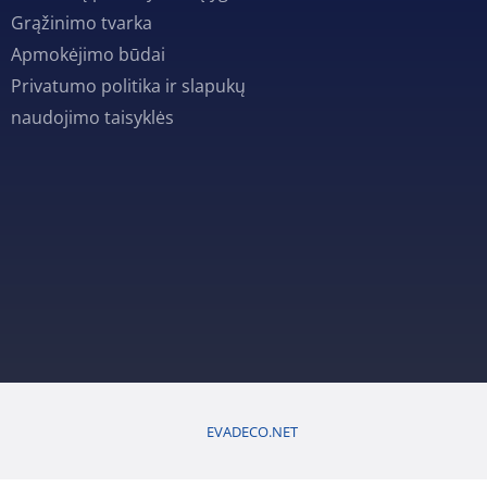
Grąžinimo tvarka
Apmokėjimo būdai
Privatumo politika ir slapukų
naudojimo taisyklės
EVADECO.NET