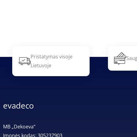
Pristatymas visoje
Saug
Lietuvoje
evadeco
MB „Dekoeva“
Įmonės kodas: 305237903