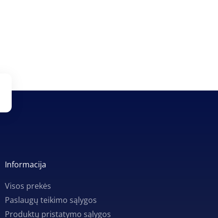
Informacija
Visos prekės
Paslaugų teikimo sąlygos
Produktų pristatymo sąlygos