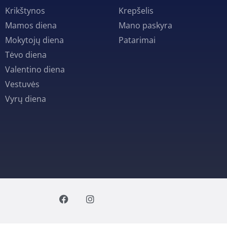
Krikštynos
Krepšelis
Mamos diena
Mano paskyra
Mokytojų diena
Patarimai
Tėvo diena
Valentino diena
Vestuvės
Vyrų diena
F
I
a
n
c
s
e
t