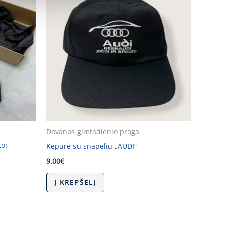
Dovanos gimtadienio proga
oj,
Kepurė su snapeliu „AUDI”
9.00
€
Į KREPŠELĮ