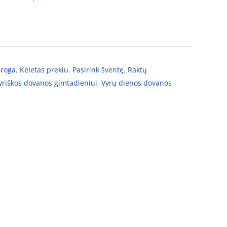
proga
,
Keletas prekiu
,
Pasirink šventę
,
Raktų
yriškos dovanos gimtadieniui
,
Vyrų dienos dovanos