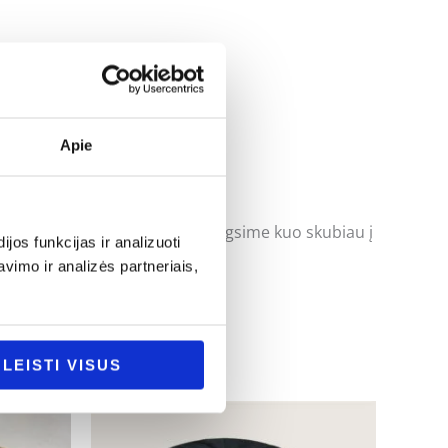
Apie
uoti klausimus ir mes pasistengsime kuo skubiau į
os funkcijas ir analizuoti
imo ir analizės partneriais,
LEISTI VISUS