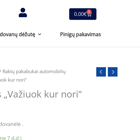
0
Cart
0.00
€
 dovanų dėžutę
Pinigų pakavimas
/
Raktų pakabukai automobilių
ok kur nori”
„Važiuok kur nori”
dovanėlė .
e 7 d.d.)