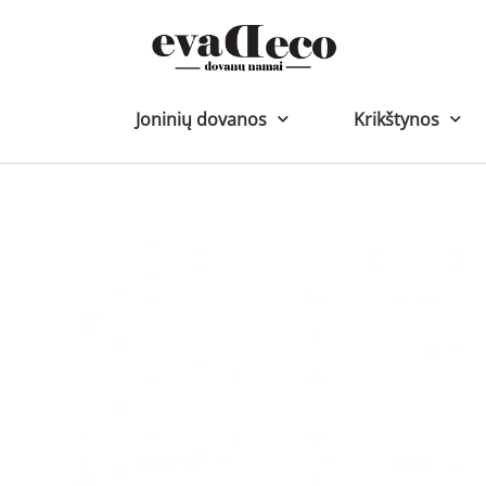
Pereiti
prie
turinio
Joninių dovanos
Krikštynos