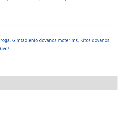
proga
,
Gimtadienio dovanos moterims
,
Kitos dovanos
,
tuvės