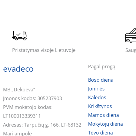
Pristatymas visoje Lietuvoje
Saug
evadeco
Pagal progą
Boso diena
Joninės
MB „Dekoeva“
Kalėdos
Įmonės kodas: 305237903
Krikštynos
PVM mokėtojo kodas:
Mamos diena
LT100013339311
Mokytojų diena
Adresas: Tarpučių g. 166, LT-68132
Tėvo diena
Marijampolė