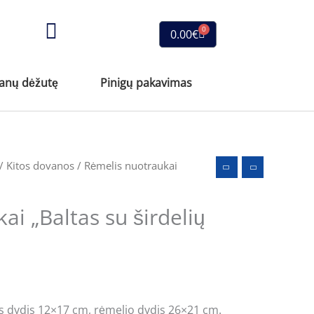
0
Cart
0.00
€
vanų dėžutę
Pinigų pakavimas
/
Kitos dovanos
/ Rėmelis nuotraukai
ai „Baltas su širdelių
s dydis 12×17 cm, rėmelio dydis 26×21 cm.