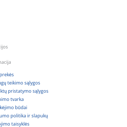
ijos
macija
 prekės
ugų teikimo sąlygos
ktų pristatymo sąlygos
nimo tvarka
ėjimo būdai
umo politika ir slapukų
jimo taisyklės