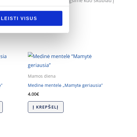
uoti klausimus ir mes pasistengsime kuo skubiau į
LEISTI VISUS
Mamos diena
ę”
Medinė mentelė „Mamytė geriausia”
4.00
€
Į KREPŠELĮ