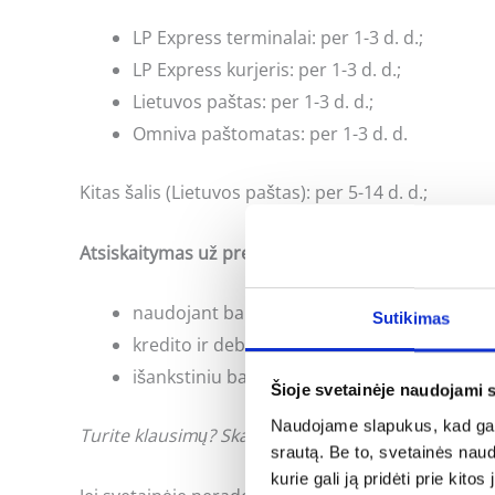
LP Express terminalai: per 1-3 d. d.;
LP Express kurjeris: per 1-3 d. d.;
Lietuvos paštas: per 1-3 d. d.;
Omniva paštomatas: per 1-3 d. d.
Kitas šalis (Lietuvos paštas): per 5-14 d. d.;
Atsiskaitymas už prekes:
naudojant banko internetinės bankininkyst
Sutikimas
kredito ir debeto kortele;
išankstiniu bankiniu pavedimu;
Šioje svetainėje naudojami 
Naudojame slapukus, kad galė
Turite klausimų? Skambinkite: +370 662 41046 arb
srautą. Be to, svetainės nau
kurie gali ją pridėti prie kit