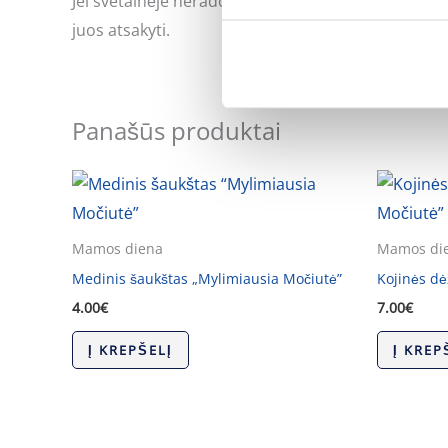
Jei svetainėje neradote Jus dominančios informac
juos atsakyti.
Panašūs produktai
Mamos diena
Mamos di
Medinis šaukštas „Mylimiausia Močiutė”
Kojinės dė
4.00
€
7.00
€
Į KREPŠELĮ
Į KREP