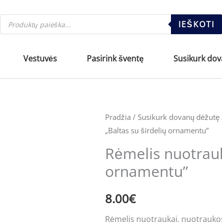
Products
IEŠKOTI
search
Vestuvės
Pasirink šventę
Susikurk do
Pradžia
/
Susikurk dovanų dėžutę
„Baltas su širdelių ornamentu”
Rėmelis nuotrauk
ornamentu”
8.00
€
Rėmelis nuotraukai, nuotrauko