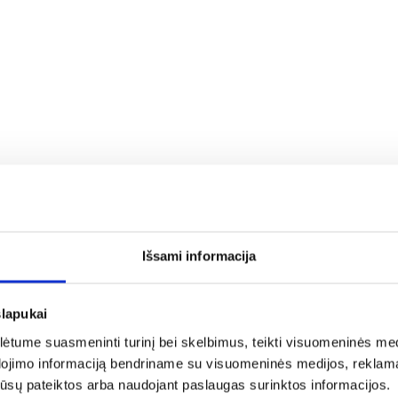
ės sistemas;
Išsami informacija
slapukai
tume suasmeninti turinį bei skelbimus, teikti visuomeninės medij
a rašykite: info@evadeco.net
dojimo informaciją bendriname su visuomeninės medijos, reklamav
os jūsų pateiktos arba naudojant paslaugas surinktos informacijos.