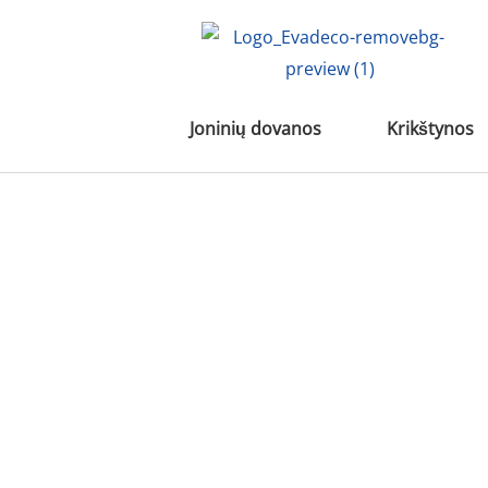
Pereiti
prie
turinio
Joninių dovanos
Krikštynos