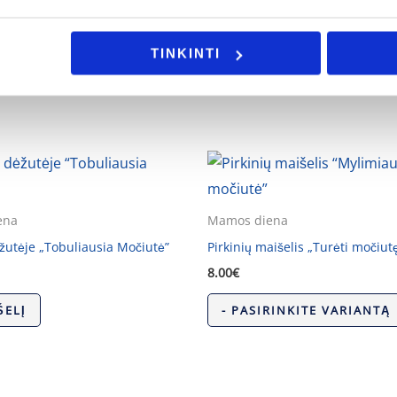
ijos ar Jus domina individualus užsakymas, galite mums užd
TINKINTI
ena
Mamos diena
žutėje „Tobuliausia Močiutė”
Pirkinių maišelis „Turėti močiut
8.00
€
ŠELĮ
- PASIRINKITE VARIANTĄ