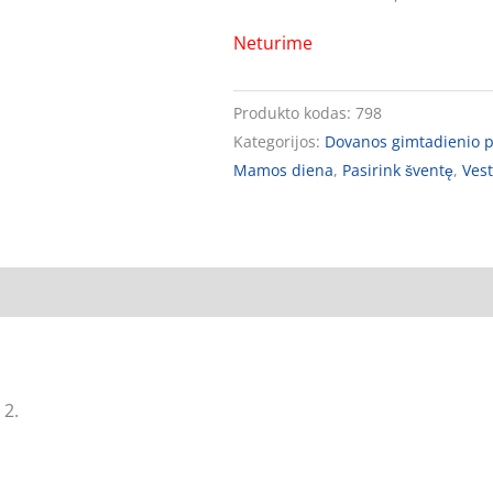
Neturime
Produkto kodas:
798
Kategorijos:
Dovanos gimtadienio 
Mamos diena
,
Pasirink šventę
,
Ves
 2.