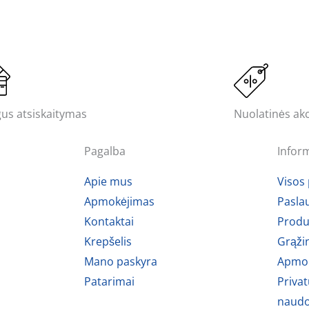
us atsiskaitymas
Nuolatinės akc
Pagalba
Infor
Apie mus
Visos
Apmokėjimas
Pasla
Kontaktai
Produ
Krepšelis
Grąži
Mano paskyra
Apmok
Patarimai
Privat
naudo