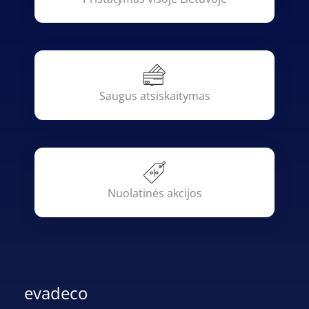
Saugus atsiskaitymas
Nuolatinės akcijos
evadeco