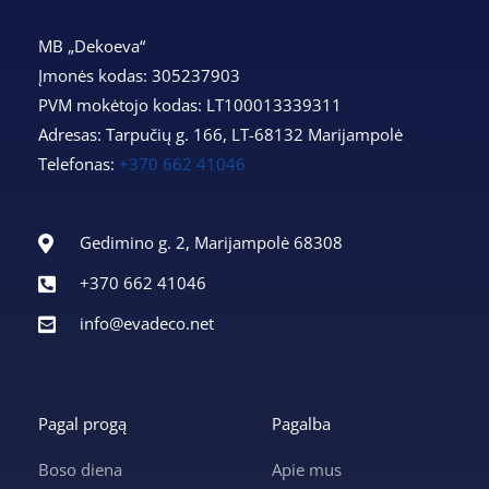
MB „Dekoeva“
Įmonės kodas: 305237903
PVM mokėtojo kodas: LT100013339311
Adresas: Tarpučių g. 166, LT-68132 Marijampolė
Telefonas:
+370 662 41046
Gedimino g. 2, Marijampolė 68308
+370 662 41046
info@evadeco.net
Pagal progą
Pagalba
Boso diena
Apie mus