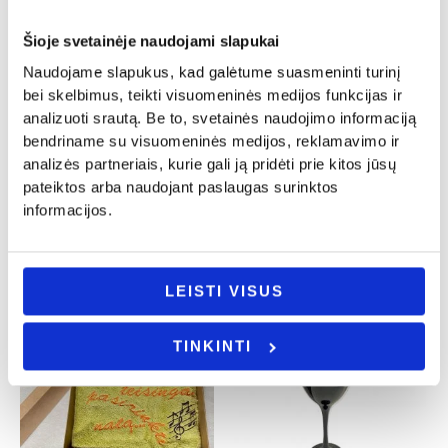
Šioje svetainėje naudojami slapukai
Naudojame slapukus, kad galėtume suasmeninti turinį
bei skelbimus, teikti visuomeninės medijos funkcijas ir
Vestuvės
Dovanos gimtadienio proga
analizuoti srautą. Be to, svetainės naudojimo informaciją
Siuvinėtas rankšluostis „Kiekviena
Smeigtukas į tortą „Meilė yra saldi”
bendriname su visuomeninės medijos, reklamavimo ir
diena”
5.00
€
analizės partneriais, kurie gali ją pridėti prie kitos jūsų
14.00
€
pateiktos arba naudojant paslaugas surinktos
- PASIRINKITE
informacijos.
- PASIRINKITE
VARIANTĄ
VARIANTĄ
LEISTI VISUS
TINKINTI