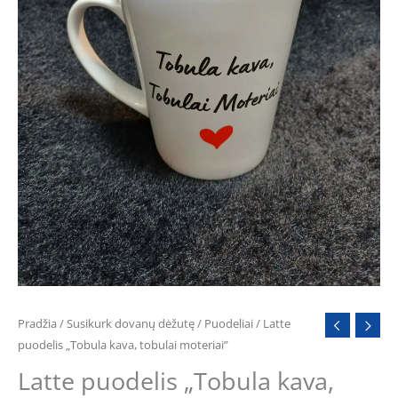
Pradžia
/
Susikurk dovanų dėžutę
/
Puodeliai
/ Latte
puodelis „Tobula kava, tobulai moteriai”
Latte puodelis „Tobula kava,