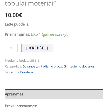
tobulai moteriai”
10.00
€
Latte puodelis.
Prieinamumas:
Liko 1 (galime užsakyti)
Į KREPŠELĮ
Produkto kodas:
a55113
Kategorijos:
Dovanos gimtadienio proga
,
Gimtadienio dovanos
moterims
,
Puodeliai
Aprašymas
Prekių pristatymas: