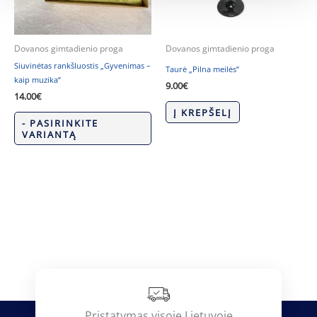
Dovanos gimtadienio proga
Dovanos gimtadienio proga
Siuvinėtas rankšluostis „Gyvenimas –
Taurė „Pilna meilės”
kaip muzika”
9.00
€
14.00
€
Į KREPŠELĮ
- PASIRINKITE
VARIANTĄ
Pristatymas visoje Lietuvoje