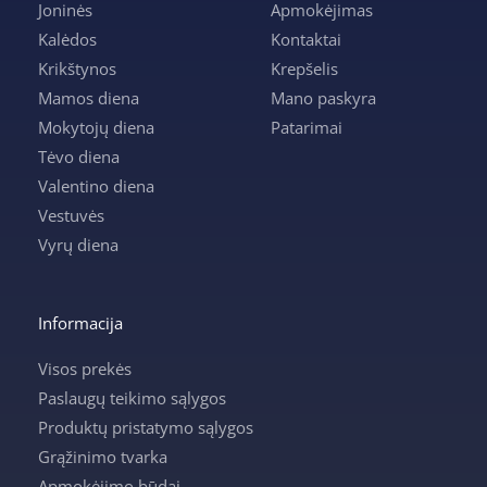
Joninės
Apmokėjimas
Kalėdos
Kontaktai
Krikštynos
Krepšelis
Mamos diena
Mano paskyra
Mokytojų diena
Patarimai
Tėvo diena
Valentino diena
Vestuvės
Vyrų diena
Informacija
Visos prekės
Paslaugų teikimo sąlygos
Produktų pristatymo sąlygos
Grąžinimo tvarka
Apmokėjimo būdai