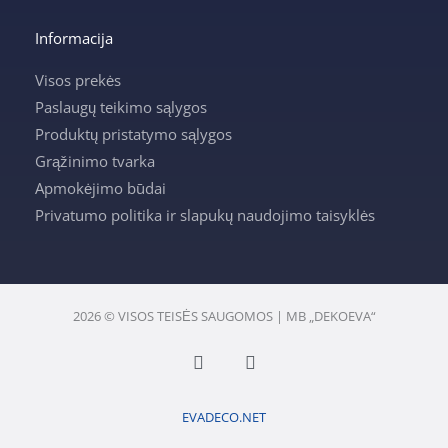
Informacija
Visos prekės
Paslaugų teikimo sąlygos
Produktų pristatymo sąlygos
Grąžinimo tvarka
Apmokėjimo būdai
Privatumo politika ir slapukų naudojimo taisyklės
2026 © VISOS TEISĖS SAUGOMOS | MB „DEKOEVA“
F
I
a
n
c
s
e
t
EVADECO.NET
b
a