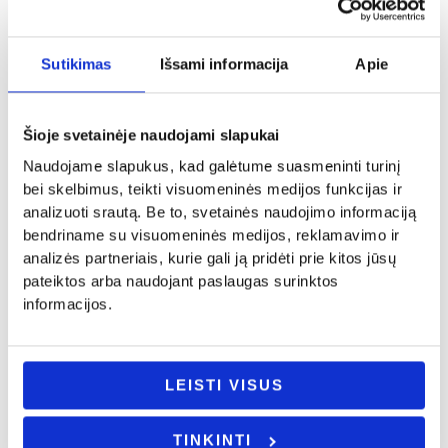
naudojant banko internetinės bankininkystės
Sutikimas
Išsami informacija
Apie
sistemas;
kredito ir debeto kortele;
išankstiniu bankiniu pavedimu;
Šioje svetainėje naudojami slapukai
Naudojame slapukus, kad galėtume suasmeninti turinį
Turite klausimų? Skambinkite: +370 662 41046 arba rašykite:
bei skelbimus, teikti visuomeninės medijos funkcijas ir
info@evadeco.net
analizuoti srautą. Be to, svetainės naudojimo informaciją
bendriname su visuomeninės medijos, reklamavimo ir
Jei svetainėje neradote Jus dominančios informacijos ar Jus
analizės partneriais, kurie gali ją pridėti prie kitos jūsų
domina individualus užsakymas, galite mums užduoti
pateiktos arba naudojant paslaugas surinktos
informacijos.
klausimus ir mes pasistengsime kuo skubiau į juos atsakyti.
LEISTI VISUS
Panašūs produktai
TINKINTI