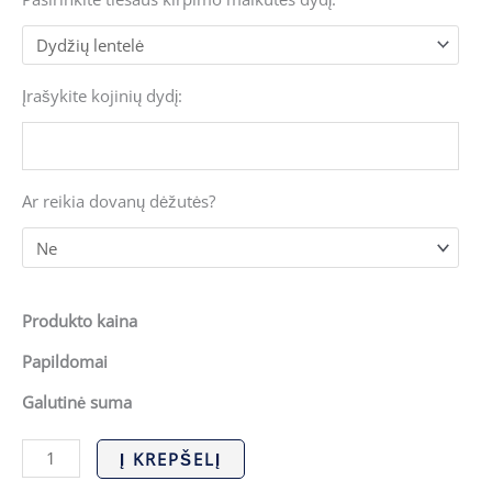
Įrašykite kojinių dydį:
Ar reikia dovanų dėžutės?
Produkto kaina
Papildomai
Galutinė suma
Į KREPŠELĮ