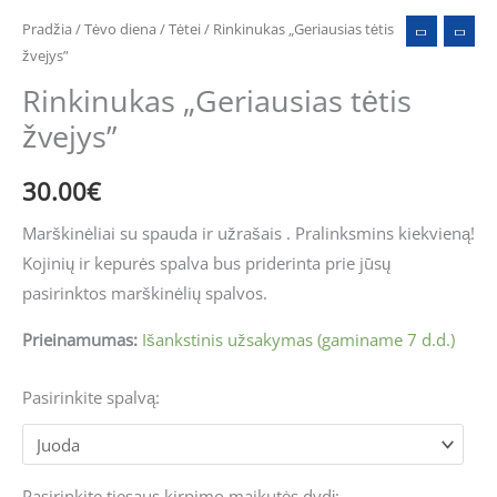
Pradžia
/
Tėvo diena
/
Tėtei
/ Rinkinukas „Geriausias tėtis
žvejys”
Rinkinukas „Geriausias tėtis
žvejys”
30.00
€
Marškinėliai su spauda ir užrašais . Pralinksmins kiekvieną!
Kojinių ir kepurės spalva bus priderinta prie jūsų
pasirinktos marškinėlių spalvos.
Prieinamumas:
Išankstinis užsakymas (gaminame 7 d.d.)
Pasirinkite spalvą:
Pasirinkite tiesaus kirpimo maikutės dydį: