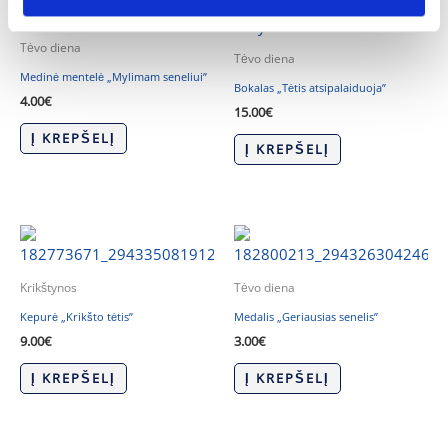
Tėvo diena
Tėvo diena
Medinė mentelė „Mylimam seneliui”
Bokalas „Tėtis atsipalaiduoja”
4.00
€
15.00
€
Į KREPŠELĮ
Į KREPŠELĮ
Krikštynos
Tėvo diena
Kepurė „Krikšto tėtis”
Medalis „Geriausias senelis”
9.00
€
3.00
€
Į KREPŠELĮ
Į KREPŠELĮ