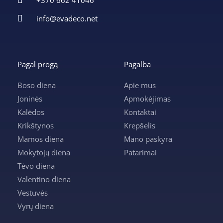
info@evadeco.net
Pagal progą
Pagalba
Boso diena
Apie mus
Joninės
Apmokėjimas
Kalėdos
Kontaktai
Krikštynos
Krepšelis
Mamos diena
Mano paskyra
Mokytojų diena
Patarimai
Tėvo diena
Valentino diena
Vestuvės
Vyrų diena