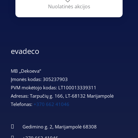
Nuolatinės akcijos
evadeco
MB „Dekoeva“
Įmonės kodas: 305237903
PVM mokėtojo kodas: LT100013339311
Adresas: Tarpučių g. 166, LT-68132 Marijampolė
Telefonas:
+370 662 41046
Gedimino g. 2, Marijampolė 68308
+370 662 41046