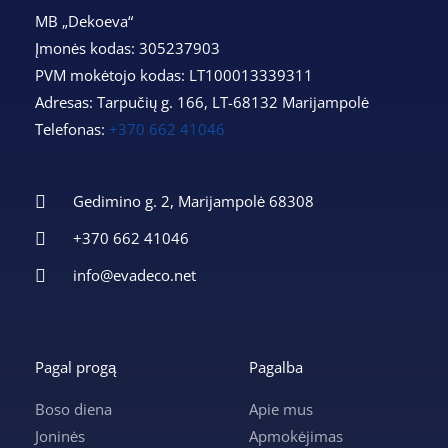
MB „Dekoeva“
Įmonės kodas: 305237903
PVM mokėtojo kodas: LT100013339311
Adresas: Tarpučių g. 166, LT-68132 Marijampolė
Telefonas:
+370 662 41046
Gedimino g. 2, Marijampolė 68308
+370 662 41046
info@evadeco.net
Pagal progą
Pagalba
Boso diena
Apie mus
Joninės
Apmokėjimas