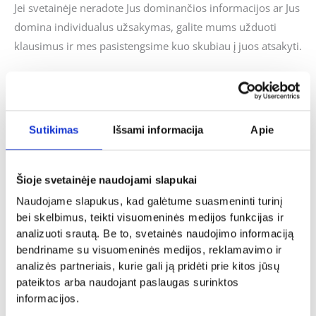
Jei svetainėje neradote Jus dominančios informacijos ar Jus
domina individualus užsakymas, galite mums užduoti
klausimus ir mes pasistengsime kuo skubiau į juos atsakyti.
Panašūs produktai
Sutikimas
Išsami informacija
Apie
Šioje svetainėje naudojami slapukai
Tėvo diena
Tėvo diena
Naudojame slapukus, kad galėtume suasmeninti turinį
Raktų pakabukas „Tėtis namų
Bokalas „Tėtis, senelis, uošvis”
bei skelbimus, teikti visuomeninės medijos funkcijas ir
karalius”
15.00
€
analizuoti srautą. Be to, svetainės naudojimo informaciją
5.00
€
bendriname su visuomeninės medijos, reklamavimo ir
Į KREPŠELĮ
Į KREPŠELĮ
analizės partneriais, kurie gali ją pridėti prie kitos jūsų
pateiktos arba naudojant paslaugas surinktos
informacijos.