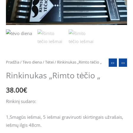
Pradžia
/
Tėvo diena
/
Tėtei
/ Rinkinukas „Rimto tėčio „
Rinkinukas „Rimto tėčio „
38.00
€
Rinkinį sudaro:
1,Smagūs iešmai, 5 iešmai graviruoti skirtingais užrašais,
iešmų ilgis 48cm.