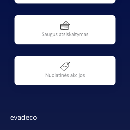
Saugus atsiskaitymas
Nuolatinės akcijos
evadeco