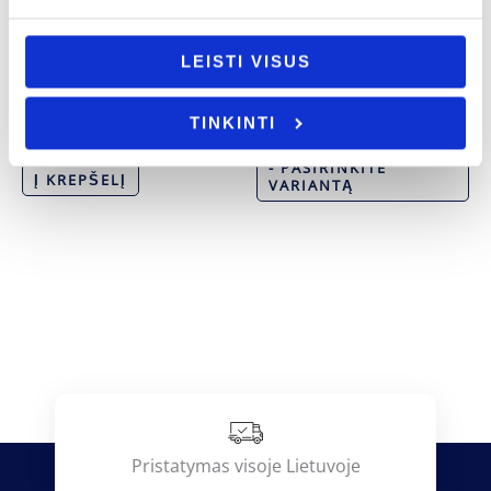
LEISTI VISUS
Šaukšteliai
Tėvo diena
Šaukštelis su modelinu „Tėčio”
Termo gertuvė „Mylimam tėčiui”
TINKINTI
12.00
€
19.00
€
- PASIRINKITE
Į KREPŠELĮ
VARIANTĄ
Pristatymas visoje Lietuvoje