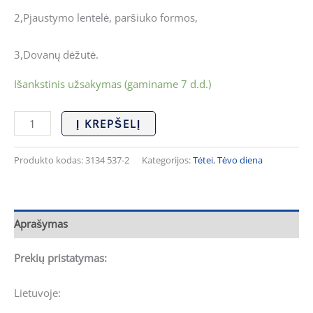
2,Pjaustymo lentelė, paršiuko formos,
3,Dovanų dėžutė.
Išankstinis užsakymas (gaminame 7 d.d.)
Į KREPŠELĮ
Produkto kodas:
3134 537-2
Kategorijos:
Tėtei
,
Tėvo diena
Aprašymas
Prekių pristatymas:
Lietuvoje: