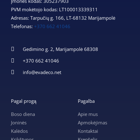
Įmonės kodas: 305237903
PVM mokėtojo kodas: LT100013339311
Adresas: Tarpučių g. 166, LT-68132 Marijampolė
Telefonas:
+370 662 41046
Gedimino g. 2, Marijampolė 68308
+370 662 41046
info@evadeco.net
Pagal progą
Pagalba
Boso diena
Apie mus
Joninės
Apmokėjimas
Kalėdos
Kontaktai
Krikštynos
Krepšelis