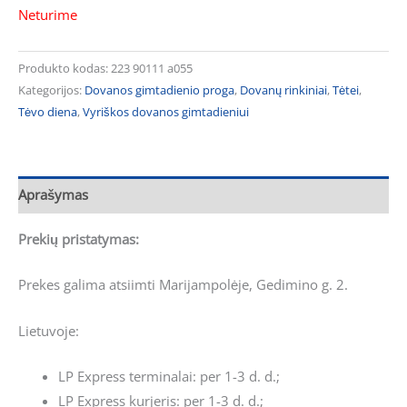
Neturime
Produkto kodas:
223 90111 a055
Kategorijos:
Dovanos gimtadienio proga
,
Dovanų rinkiniai
,
Tėtei
,
Tėvo diena
,
Vyriškos dovanos gimtadieniui
Aprašymas
Prekių pristatymas:
Prekes galima atsiimti Marijampolėje, Gedimino g. 2.
Lietuvoje:
LP Express terminalai: per 1-3 d. d.;
LP Express kurjeris: per 1-3 d. d.;