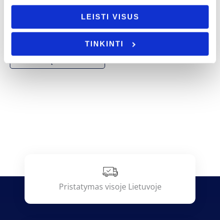
Krikštynos
Knygos skirtukas „Geriausias senelis”
Siuvinėtas rankšluostis „Krikšto
LEISTI VISUS
8.00
€
tėveliui”
14.00
€
- PASIRINKITE
TINKINTI
VARIANTĄ
- PASIRINKITE
VARIANTĄ
Pristatymas visoje Lietuvoje