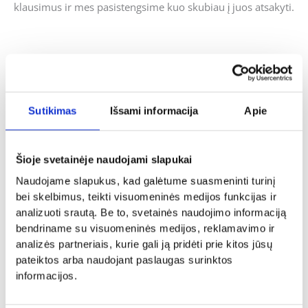
klausimus ir mes pasistengsime kuo skubiau į juos atsakyti.
Panašūs produktai
Sutikimas
Išsami informacija
Apie
Tėvo diena
Tėvo diena
Medalis „Geriausias senelis”
Šioje svetainėje naudojami slapukai
Bokalas „Tėtis, senelis, uošvis”
3.00
€
Naudojame slapukus, kad galėtume suasmeninti turinį
15.00
€
bei skelbimus, teikti visuomeninės medijos funkcijas ir
Į KREPŠELĮ
Į KREPŠELĮ
analizuoti srautą. Be to, svetainės naudojimo informaciją
bendriname su visuomeninės medijos, reklamavimo ir
analizės partneriais, kurie gali ją pridėti prie kitos jūsų
pateiktos arba naudojant paslaugas surinktos
informacijos.
Tėvo diena