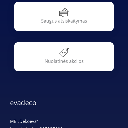
Saugus atsiskaitymas
Nuolatinės akcijos
evadeco
MB „Dekoeva“