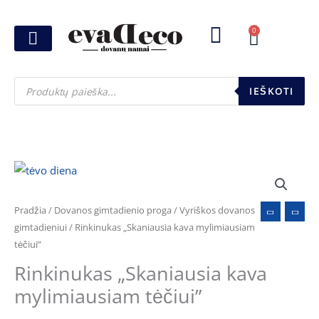
Pereiti
prie
0
Cart
turinio
Joninių dovanos
Pasirink šventę
Susikurk dovanų dėžutę
Pinigų pakavimas
Products
search
IEŠKOTI
Pradžia
/
Dovanos gimtadienio proga
/
Vyriškos dovanos
gimtadieniui
/ Rinkinukas „Skaniausia kava mylimiausiam
tėčiui”
Rinkinukas „Skaniausia kava
mylimiausiam tėčiui”