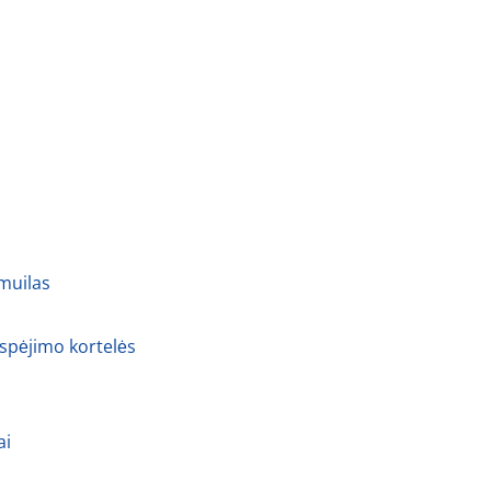
 muilas
 spėjimo kortelės
ai