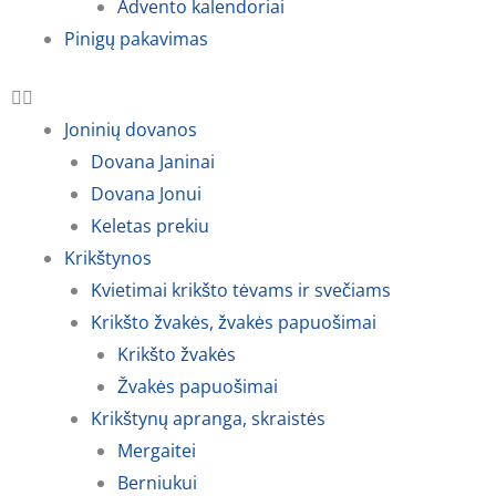
Advento kalendoriai
Pinigų pakavimas
Joninių dovanos
Dovana Janinai
Dovana Jonui
Keletas prekiu
Krikštynos
Kvietimai krikšto tėvams ir svečiams
Krikšto žvakės, žvakės papuošimai
Krikšto žvakės
Žvakės papuošimai
Krikštynų apranga, skraistės
Mergaitei
Berniukui