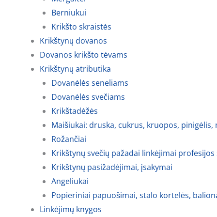
Berniukui
Krikšto skraistės
Krikštynų dovanos
Dovanos krikšto tėvams
Krikštynų atributika
Dovanėlės seneliams
Dovanėlės svečiams
Krikštadėžės
Maišiukai: druska, cukrus, kruopos, pinigėlis,
Rožančiai
Krikštynų svečių pažadai linkėjimai profesijos
Krikštynų pasižadėjimai, įsakymai
Angeliukai
Popieriniai papuošimai, stalo kortelės, balion
Linkėjimų knygos