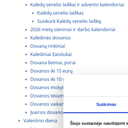
Kalėdų senelio laiškai ir advento kalendoriai
Kalėdų senelio laiškas
Susikurk Kalėdų senelio laišką
2026 metų sieniniai ir darbo kalendoriai
Kalėdinės dovanos
Dovanų rinkiniai
Kalėdiniai žaisliukai
Dovana šeimai, porai
Dovanos iki 15 eurų
Dovanos iki 10 eurų
Dovanos mokytojoms, auklėtojoms
Dovanos tėvams, krikšto tėvams ir seneliams
Dovanos vaikams
Sutikimas
Įvairios dovanos kalėdoms
Valentino diena
Šioje svetainėje naudojami 