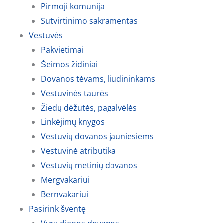
Pirmoji komunija
Sutvirtinimo sakramentas
Vestuvės
Pakvietimai
Šeimos židiniai
Dovanos tėvams, liudininkams
Vestuvinės taurės
Žiedų dėžutės, pagalvėlės
Linkėjimų knygos
Vestuvių dovanos jauniesiems
Vestuvinė atributika
Vestuvių metinių dovanos
Mergvakariui
Bernvakariui
Pasirink šventę