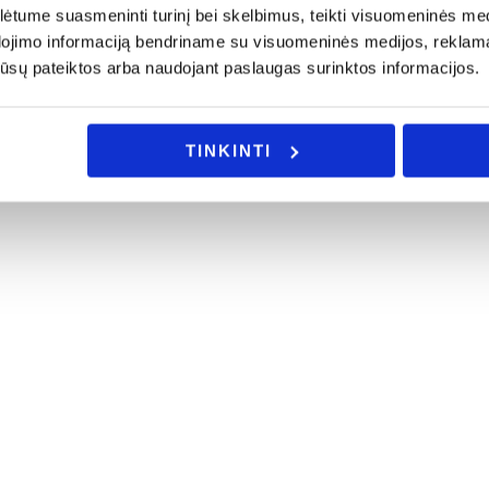
tume suasmeninti turinį bei skelbimus, teikti visuomeninės medij
dojimo informaciją bendriname su visuomeninės medijos, reklamav
os jūsų pateiktos arba naudojant paslaugas surinktos informacijos.
TINKINTI