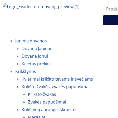
Pereiti
Produc
prie
search
turinio
IEŠK
Joninių dovanos
Dovana Janinai
Dovana Jonui
Keletas prekiu
Krikštynos
Kvietimai krikšto tėvams ir svečiams
Krikšto žvakės, žvakės papuošimai
Krikšto žvakės
Žvakės papuošimai
Krikštynų apranga, skraistės
Mergaitei