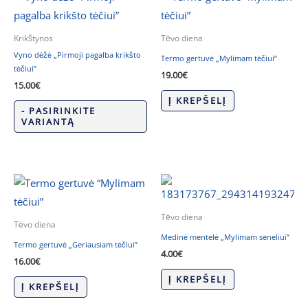
Krikštynos
Tėvo diena
Vyno dėžė „Pirmoji pagalba krikšto
Termo gertuvė „Mylimam tėčiui”
tėčiui”
19.00
€
15.00
€
Į KREPŠELĮ
- PASIRINKITE
VARIANTĄ
Tėvo diena
Tėvo diena
Medinė mentelė „Mylimam seneliui”
Termo gertuvė „Geriausiam tėčiui”
4.00
€
16.00
€
Į KREPŠELĮ
Į KREPŠELĮ