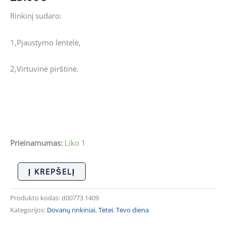
meistras"
Rinkinį sudaro:
1,Pjaustymo lentelė,
2,Virtuvinė pirštinė.
Prieinamumas:
Liko 1
Į KREPŠELĮ
Produkto kodas:
d00773 1409
Kategorijos:
Dovanų rinkiniai
,
Tėtei
,
Tėvo diena