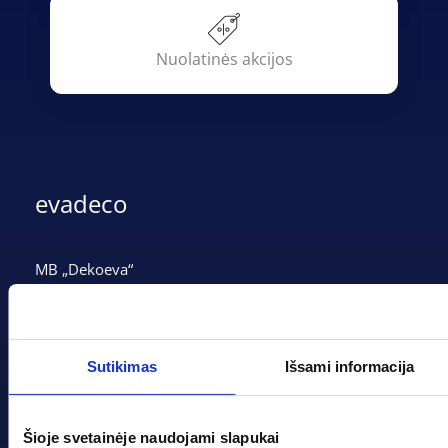
Nuolatinės akcijos
evadeco
MB „Dekoeva“
Įmonės kodas: 305237903
PVM mokėtojo kodas: LT100013339311
Adresas: Tarpučių g. 166, LT-68132 Marijampolė
Sutikimas
Išsami informacija
Telefonas:
+370 662 41046
Šioje svetainėje naudojami slapukai