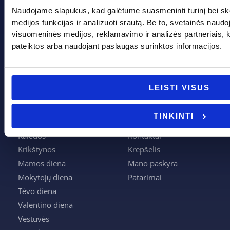
Gedimino g. 2, Marijampolė 68308
Naudojame slapukus, kad galėtume suasmeninti turinį bei sk
+370 662 41046
medijos funkcijas ir analizuoti srautą. Be to, svetainės naud
visuomeninės medijos, reklamavimo ir analizės partneriais, kuri
info@evadeco.net
pateiktos arba naudojant paslaugas surinktos informacijos.
Pagal progą
Pagalba
LEISTI VISUS
Boso diena
Apie mus
TINKINTI
Joninės
Apmokėjimas
Kalėdos
Kontaktai
Krikštynos
Krepšelis
Mamos diena
Mano paskyra
Mokytojų diena
Patarimai
Tėvo diena
Valentino diena
Vestuvės