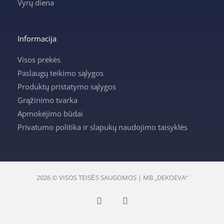
Vyrų diena
Informacija
Visos prekės
Paslaugų teikimo sąlygos
Produktų pristatymo sąlygos
Grąžinimo tvarka
Apmokėjimo būdai
Privatumo politika ir slapukų naudojimo taisyklės
2026 © VISOS TEISĖS SAUGOMOS | MB „DEKOEVA“
F
I
a
n
c
s