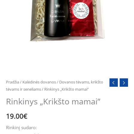
Pradžia
/
Kalėdinės dovanos
/
Dovanos tėvams, krikšto
tėvams ir seneliams
/ Rinkinys „Krikšto mamai”
Rinkinys „Krikšto mamai”
19.00
€
Rinkinį sudaro: