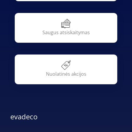
Saugus atsiskaitymas
Nuolatinės akcijos
evadeco