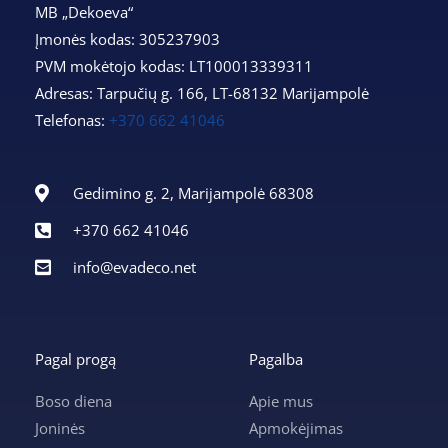
MB „Dekoeva“
Įmonės kodas: 305237903
PVM mokėtojo kodas: LT100013339311
Adresas: Tarpučių g. 166, LT-68132 Marijampolė
Telefonas:
+370 662 41046
Gedimino g. 2, Marijampolė 68308
+370 662 41046
info@evadeco.net
Pagal progą
Pagalba
Boso diena
Apie mus
Joninės
Apmokėjimas