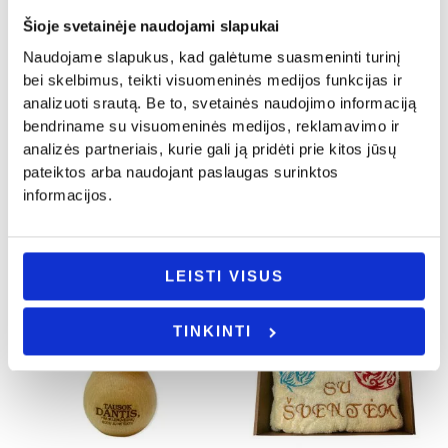
Šioje svetainėje naudojami slapukai
Naudojame slapukus, kad galėtume suasmeninti turinį
bei skelbimus, teikti visuomeninės medijos funkcijas ir
Kalėdinės dovanos
Kalėdinės dovanos
analizuoti srautą. Be to, svetainės naudojimo informaciją
Pakabinamas kalendorius „Laimingų
Padėkliukas puodeliui „Ornamentai”
bendriname su visuomeninės medijos, reklamavimo ir
namų taisyklės”
1.50
€
analizės partneriais, kurie gali ją pridėti prie kitos jūsų
15.00
€
pateiktos arba naudojant paslaugas surinktos
Į KREPŠELĮ
informacijos.
Į KREPŠELĮ
LEISTI VISUS
TINKINTI