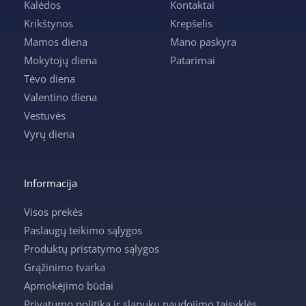
Kalėdos
Kontaktai
Krikštynos
Krepšelis
Mamos diena
Mano paskyra
Mokytojų diena
Patarimai
Tėvo diena
Valentino diena
Vestuvės
Vyrų diena
Informacija
Visos prekės
Paslaugų teikimo sąlygos
Produktų pristatymo sąlygos
Grąžinimo tvarka
Apmokėjimo būdai
Privatumo politika ir slapukų naudojimo taisyklės