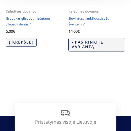
Kalėdinės dovanos
Kalėdinės dovanos
Grybukas gliaudyti riešutams
Siuvinėtas rankšluostis „Su
„Tausok dantis..”
Šventėmis”
5.00
€
14.00
€
Į KREPŠELĮ
- PASIRINKITE
VARIANTĄ
Pristatymas visoje Lietuvoje