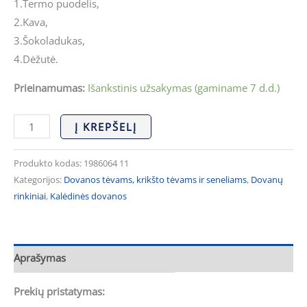
1.Termo puodelis,
2.Kava,
3.Šokoladukas,
4.Dėžutė.
Prieinamumas:
Išankstinis užsakymas (gaminame 7 d.d.)
Į KREPŠELĮ
Produkto kodas:
1986064 11
Kategorijos:
Dovanos tėvams, krikšto tėvams ir seneliams
,
Dovanų
rinkiniai
,
Kalėdinės dovanos
Aprašymas
Prekių pristatymas: