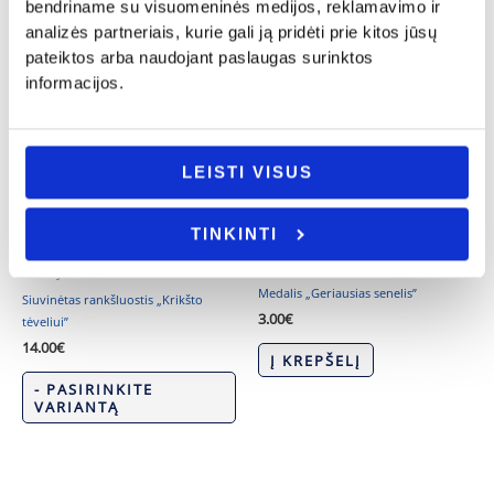
Tėvo diena
bendriname su visuomeninės medijos, reklamavimo ir
Šaukštelis su modelinu „Senelio”
analizės partneriais, kurie gali ją pridėti prie kitos jūsų
Termo gertuvė „Mylimam tėčiui”
12.00
€
pateiktos arba naudojant paslaugas surinktos
19.00
€
informacijos.
- PASIRINKITE
Į KREPŠELĮ
VARIANTĄ
LEISTI VISUS
TINKINTI
Tėvo diena
Krikštynos
Medalis „Geriausias senelis”
Siuvinėtas rankšluostis „Krikšto
3.00
€
tėveliui”
14.00
€
Į KREPŠELĮ
- PASIRINKITE
VARIANTĄ