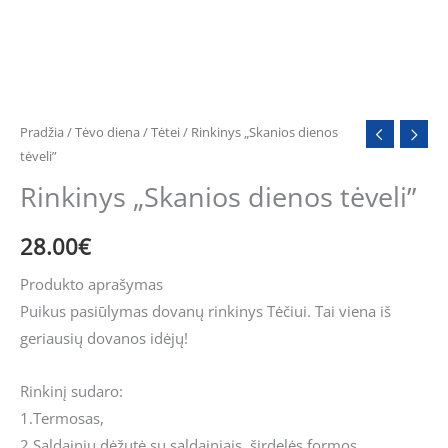
Pradžia
/
Tėvo diena
/
Tėtei
/ Rinkinys „Skanios dienos
tėveli”
Rinkinys „Skanios dienos tėveli”
28.00
€
Produkto aprašymas
Puikus pasiūlymas dovanų rinkinys Tėčiui. Tai viena iš
geriausių dovanos idėjų!
Rinkinį sudaro:
1.Termosas,
2.Saldainių dėžutė su saldainiais, širdelės formos,