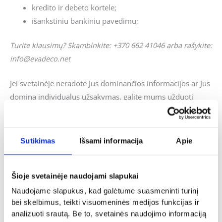
kredito ir debeto kortele;
išankstiniu bankiniu pavedimu;
Turite klausimų? Skambinkite: +370 662 41046 arba rašykite:
info@evadeco.net
Jei svetainėje neradote Jus dominančios informacijos ar Jus
domina individualus užsakymas, galite mums užduoti
klausimus ir mes pasistengsime kuo skubiau į juos
atsakyti.
Sutikimas
Išsami informacija
Apie
Panašūs produktai
Šioje svetainėje naudojami slapukai
Naudojame slapukus, kad galėtume suasmeninti turinį
bei skelbimus, teikti visuomeninės medijos funkcijas ir
analizuoti srautą. Be to, svetainės naudojimo informaciją
Šaukšteliai