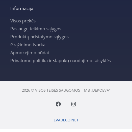
Informacija
Visos prekės
Paslaugų teikimo sąlygos
Produktų pristatymo sąlygos
Grąžinimo tvarka
Apmokėjimo būdai
Privatumo politika ir slapukų naudojimo taisyklės
2026 © VISOS TEISĖS SAUGOMOS | MB „DEKOEVA“
F
I
a
n
c
s
e
t
EVADECO.NET
b
a
o
g