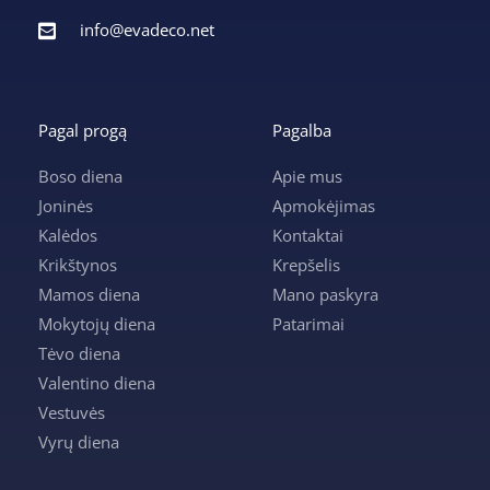
info@evadeco.net
Pagal progą
Pagalba
Boso diena
Apie mus
Joninės
Apmokėjimas
Kalėdos
Kontaktai
Krikštynos
Krepšelis
Mamos diena
Mano paskyra
Mokytojų diena
Patarimai
Tėvo diena
Valentino diena
Vestuvės
Vyrų diena