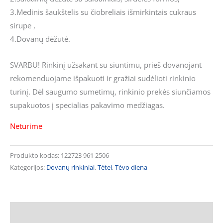
3.Medinis šaukštelis su čiobreliais išmirkintais cukraus
sirupe ,
4.Dovanų dėžutė.
SVARBU! Rinkinį užsakant su siuntimu, prieš dovanojant
rekomenduojame išpakuoti ir gražiai sudėlioti rinkinio
turinį. Dėl saugumo sumetimų, rinkinio prekės siunčiamos
supakuotos į specialias pakavimo medžiagas.
Neturime
Produkto kodas:
122723 961 2506
Kategorijos:
Dovanų rinkiniai
,
Tėtei
,
Tėvo diena
Aprašymas