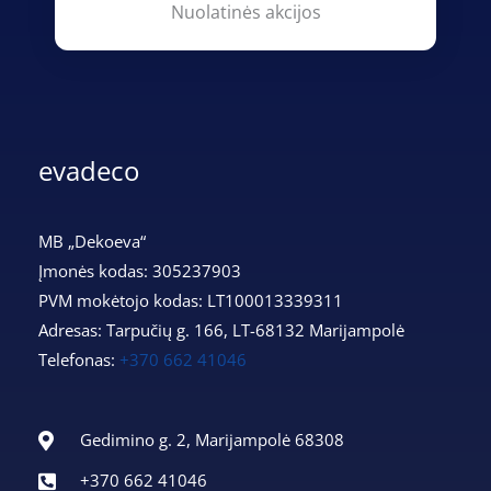
Nuolatinės akcijos
evadeco
MB „Dekoeva“
Įmonės kodas: 305237903
PVM mokėtojo kodas: LT100013339311
Adresas: Tarpučių g. 166, LT-68132 Marijampolė
Telefonas:
+370 662 41046
Gedimino g. 2, Marijampolė 68308
+370 662 41046