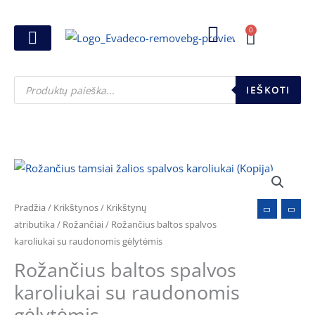
Pereiti
prie
0
Cart
turinio
Joninių dovanos
Pasirink šventę
Susikurk dovanų dėžutę
Pinigų pakavimas
Products
search
IEŠKOTI
Pradžia
/
Krikštynos
/
Krikštynų
atributika
/
Rožančiai
/ Rožančius baltos spalvos
karoliukai su raudonomis gėlytėmis
Rožančius baltos spalvos
karoliukai su raudonomis
gėlytėmis