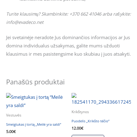
Turite klausimų? Skambinkite: +370 662 41046 arba rašykite:
info@evadeco.net
Jei svetainėje neradote Jus dominančios informacijos ar Jus
domina individualus užsakymas, galite mums užduoti
klausimus ir mes pasistengsime kuo skubiau į juos atsakyti.
Panašūs produktai
Krikštynos
Vestuvės
Puodelis „Krikšto tėčio”
Smeigtukas į tortą „Meilė yra saldi”
12.00
€
5.00
€