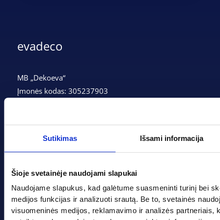
evadeco
MB „Dekoeva“
Įmonės kodas: 305237903
PVM mokėtojo kodas: LT100013339311
Adresas: Tarpučių g. 166, LT-68132 Marijampolė
Telefonas:
+370 662 41046
Sutikimas
Išsami informacija
Gedimino g. 2, Marijampolė 68308
Šioje svetainėje naudojami slapukai
+370 662 41046
Naudojame slapukus, kad galėtume suasmeninti turinį bei sk
medijos funkcijas ir analizuoti srautą. Be to, svetainės naud
info@evadeco.net
visuomeninės medijos, reklamavimo ir analizės partneriais, kuri