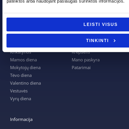
pateiktos arba naudojant paslaugas surinktos informacijos.
Pagal progą
Pagalba
LEISTI VISUS
Boso diena
Apie mus
Joninės
Apmokėjimas
TINKINTI
Kalėdos
Kontaktai
Krikštynos
Krepšelis
Mamos diena
Mano paskyra
Mokytojų diena
Patarimai
Tėvo diena
Valentino diena
Vestuvės
Vyrų diena
Informacija