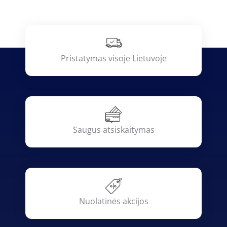
Pristatymas visoje Lietuvoje
Saugus atsiskaitymas
Nuolatinės akcijos